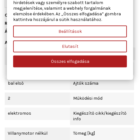
hirdetések vagy személyre szabott tartalom
megjelenítése, valamint a webhely forgalmának
elemzése érdekében. Az „Összes elfogadása” gombra
Cikkszám
01.2467
kattintva hozzájárul a sütik használatához.
Raktáron
10 db
Beállítások
Állapot
Új
Adatlap
Elutasít
Kombinált kapcsoló
komfort funkcióval
funkció
Összes elfogadása
Beépítési oldal
bal első
Ajtók száma
2
Működési mód
elektromos
Kiegészítő cikk/kiegészítő
info
Villanymotor nélkül
Tömeg [kg]