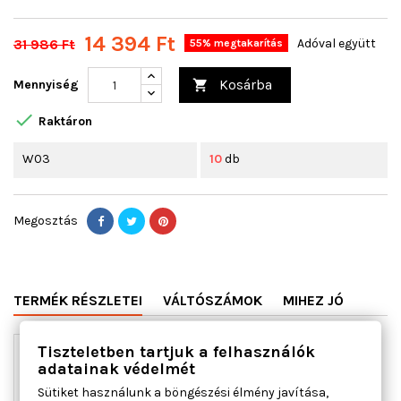
14 394 Ft
31 986 Ft
Adóval együtt
55% megtakarítás
Kosárba
Mennyiség


Raktáron
W03
10
db
Megosztás
TERMÉK RÉSZLETEI
VÁLTÓSZÁMOK
MIHEZ JÓ
Tiszteletben tartjuk a felhasználók
adatainak védelmét
Sütiket használunk a böngészési élmény javítása,