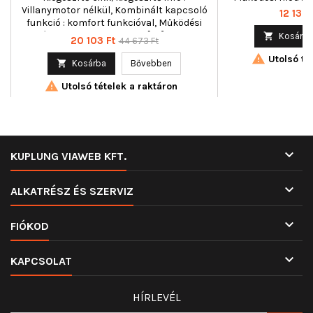
Villanymotor nélkül, Kombinált kapcsoló
Ár
12 135 
funkció : komfort funkcióval, Működési
mód : elektromos, Tömeg [kg] : 0,600

Kosárba
Ár
Normál
20 103 Ft
44 673 Ft
ár

Utolsó tét

Kosárba
Bővebben

Utolsó tételek a raktáron

KUPLUNG VIAWEB KFT.

ALKATRÉSZ ÉS SZERVIZ

FIÓKOD

KAPCSOLAT
HÍRLEVÉL