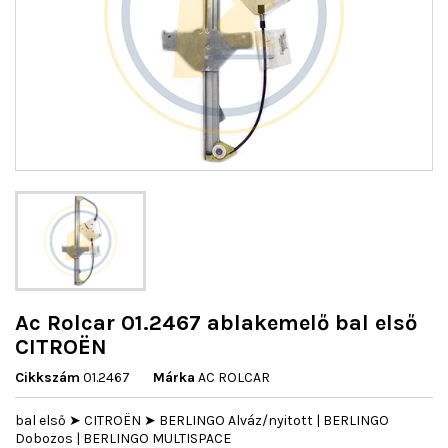
Ac Rolcar 01.2467 ablakemelő bal első
CITROËN
Cikkszám
01.2467
Márka
AC ROLCAR
bal első ➤ CITROËN ➤ BERLINGO Alváz/nyitott | BERLINGO
Dobozos | BERLINGO MULTISPACE