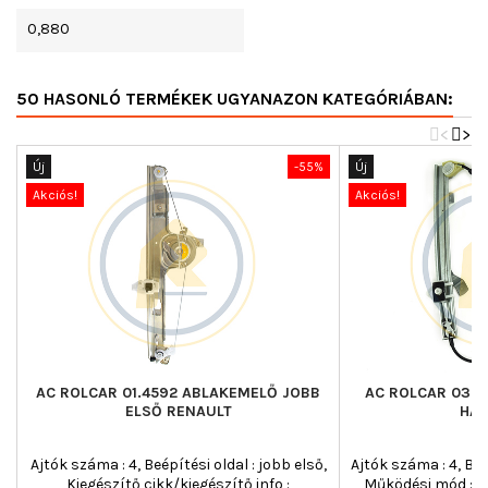
0,880
50 HASONLÓ TERMÉKEK UGYANAZON KATEGÓRIÁBAN:
<
>
Új
-55%
Új
Akciós!
Akciós!
AC ROLCAR 01.4592 ABLAKEMELŐ JOBB
AC ROLCAR 03.1
ELSŐ RENAULT
HÁT
Ajtók száma : 4, Beépítési oldal : jobb első,
Ajtók száma : 4, Beé
Kiegészítő cikk/kiegészítő info :
Működési mód : ké