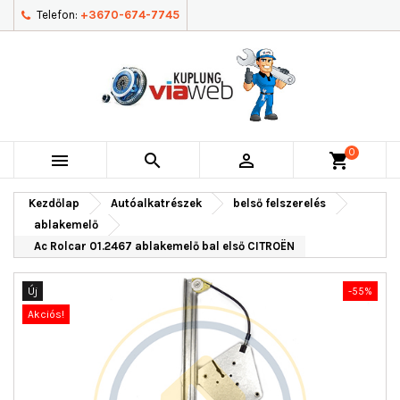
Telefon:
+3670-674-7745
0



shopping_cart
Kezdőlap
Autóalkatrészek
belső felszerelés
ablakemelő
Ac Rolcar 01.2467 ablakemelő bal első CITROËN
Új
-55%
Akciós!