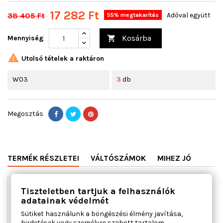
17 282 Ft
38 405 Ft
Adóval együtt
55% megtakarítás
Kosárba
Mennyiség


Utolsó tételek a raktáron
W03
3
db
Megosztás
TERMÉK RÉSZLETEI
VÁLTÓSZÁMOK
MIHEZ JÓ
Tiszteletben tartjuk a felhasználók
adatainak védelmét
Sütiket használunk a böngészési élmény javítása,
hirdetések vagy személyre szabott tartalom