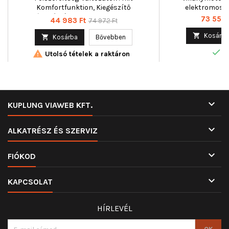
Komfortfunktion, Kiegészítő
elektromos, T
cikk/kiegészítő info : Villanymotorral,
Ár
73 554 
Ár
Normál
44 983 Ft
74 972 Ft
Működési mód : elektromos, Páros
ár
cikkszám : 2160614, pólusszám : 6

Kosárba

Kosárba
Bővebben

R

Utolsó tételek a raktáron

KUPLUNG VIAWEB KFT.

ALKATRÉSZ ÉS SZERVIZ

FIÓKOD

KAPCSOLAT
HÍRLEVÉL