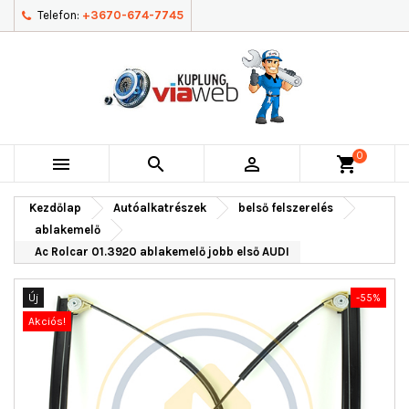
Telefon:
+3670-674-7745
0



shopping_cart
Kezdőlap
Autóalkatrészek
belső felszerelés
ablakemelő
Ac Rolcar 01.3920 ablakemelő jobb első AUDI
Új
-55%
Akciós!