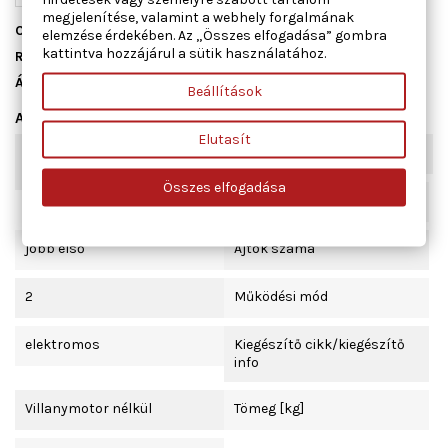
megjelenítése, valamint a webhely forgalmának
Cikkszám
01.3920
elemzése érdekében. Az „Összes elfogadása” gombra
kattintva hozzájárul a sütik használatához.
Raktáron
3 db
Állapot
Új
Beállítások
Adatlap
Elutasít
Kombinált kapcsoló
komfort funkcióval
funkció
Összes elfogadása
Beépítési oldal
jobb első
Ajtók száma
2
Működési mód
elektromos
Kiegészítő cikk/kiegészítő
info
Villanymotor nélkül
Tömeg [kg]