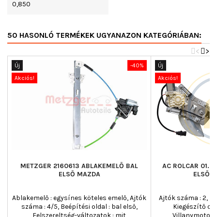
0,850
50 HASONLÓ TERMÉKEK UGYANAZON KATEGÓRIÁBAN:
<
>
Új
-40%
Új
Akciós!
Akciós!
METZGER 2160613 ABLAKEMELŐ BAL
AC ROLCAR 01.0
ELSŐ MAZDA
ELSŐ A
Ablakemelő : egysínes köteles emelő, Ajtók
Ajtók száma : 2, Beé
száma : 4/5, Beépítési oldal : bal első,
Kiegészítő cik
Felszereltség-változatok : mit
Villanymotorr