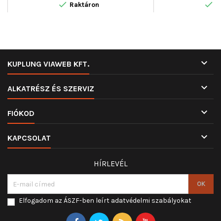


350103484000
mód : elektromos,
Raktáron
R

KUPLUNG VIAWEB KFT.

ALKATRÉSZ ÉS SZERVIZ

FIÓKOD

KAPCSOLAT
HÍRLEVÉL
Elfogadom az ÁSZF-ben leírt adatvédelmi szabályokat