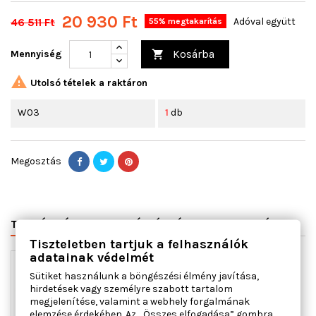
20 930 Ft
46 511 Ft
Adóval együtt
55% megtakarítás
Kosárba
Mennyiség


Utolsó tételek a raktáron
W03
1
db
Megosztás
TERMÉK RÉSZLETEI
VÁLTÓSZÁMOK
MIHEZ JÓ
Tiszteletben tartjuk a felhasználók
adatainak védelmét
Sütiket használunk a böngészési élmény javítása,
hirdetések vagy személyre szabott tartalom
megjelenítése, valamint a webhely forgalmának
elemzése érdekében. Az „Összes elfogadása” gombra