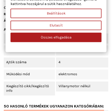
kattintva hozzájárul a sütik használatához.
Cikkszám
01.3551
Beállítások
Raktáron
1 db
Állapot
Új
Elutasít
Adatlap
Összes elfogadása
Tömeg [kg]
0,844
Beépítési oldal
bal hátsó
Ajtók száma
4
Működési mód
elektromos
Kiegészítő cikk/kiegészítő
Villanymotor nélkül
info
50 HASONLÓ TERMÉKEK UGYANAZON KATEGÓRIÁBAN: