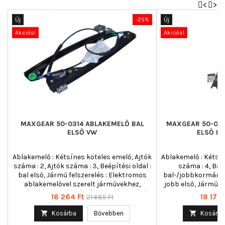
<
>
Új
-25%
Új
Akciós!
Akciós!
MAXGEAR 50-0314 ABLAKEMELŐ BAL
MAXGEAR 50-025
ELSŐ VW
ELSŐ FO
Ablakemelő : Kétsínes köteles emelő, Ajtók
Ablakemelő : Kétsín
száma : 2, Ajtók száma : 3, Beépítési oldal :
száma : 4, Ba
bal első, Jármű felszerelés : Elektromos
bal-/jobbkormányos
ablakemelővel szerelt járművekhez,
jobb első, Jármű f
Kiegészítő cikk/kiegészítő info 2 : tartóváz
ablakemelővel s
Ár
Normál
Ár
16 264 Ft
18 177 
21 685 Ft
nélkül, Kiegészítő cikk/kiegészítő info :
Kiegészítő cik
ár
Villanymotor nélkül, Működési mód :
Villanymotor nélk

Kosárba
Bővebben

Kosárba
elektromos, Páros cikkszám :
funkció : komfort