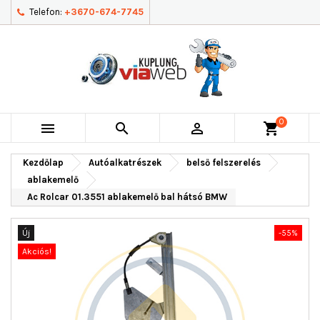
Telefon:
+3670-674-7745
0



shopping_cart
Kezdőlap
Autóalkatrészek
belső felszerelés
ablakemelő
Ac Rolcar 01.3551 ablakemelő bal hátsó BMW
Új
-55%
Akciós!