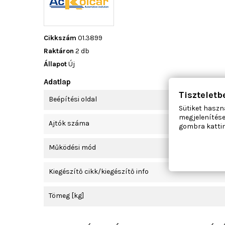
Cikkszám
01.3899
Raktáron
2 db
Állapot
Új
Adatlap
Tiszteletb
Beépítési oldal
Sütiket haszn
megjelenítése
Ajtók száma
gombra kattin
Működési mód
Kiegészítő cikk/kiegészítő info
Tömeg [kg]