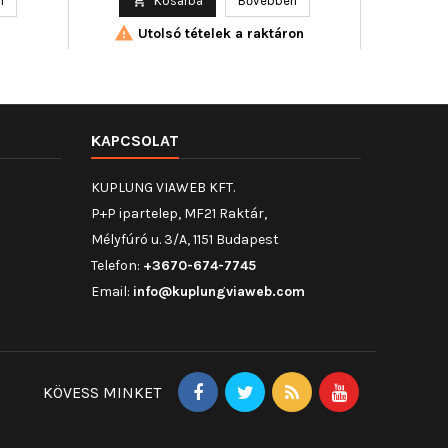
n

Kosárba
Bővebben

Uto

Utolsó tételek a raktáron
KAPCSOLAT
KUPLUNG VIAWEB KFT.
P+P ipartelep, MF21 Raktár,
Mélyfúró u. 3/A, 1151 Budapest
Telefon:
+3670-674-7745
Email:
info@kuplungviaweb.com
KÖVESS MINKET