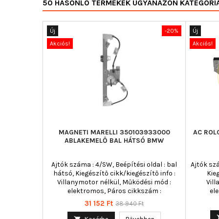
50 HASONLÓ TERMÉKEK UGYANAZON KATEGÓRI
Új
-20%
Új
Akciós!
Akciós!
MAGNETI MARELLI 350103933000
AC ROL
ABLAKEMELŐ BAL HÁTSÓ BMW
Ajtók száma : 4/SW, Beépítési oldal : bal
Ajtók szá
hátsó, Kiegészítő cikk/kiegészítő info :
Kie
Villanymotor nélkül, Működési mód :
Vil
elektromos, Páros cikkszám :
el
350103934000
Ár
Normál
31 152 Ft
38 940 Ft
ár