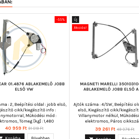
ÁBAN:
-55%
Új
Akciós!
CAR 01.4876 ABLAKEMELŐ JOBB
MAGNETI MARELLI 3501031
ELSŐ VW
ABLAKEMELŐ JOBB ELSŐ A
ma : 2, Beépítési oldal : jobb első,
Ajtók száma : 4/SW, Beépítési old
gészítő cikk/kiegészítő info :
első, Kiegészítő cikk/kiegészítő
lanymotorral, Működési mód :
Villanymotor nélkül, Működési
ektromos, Tömeg [kg] : 1,480
elektromos, Páros cikkszá
350103108100
Ár
Normál
40 959 Ft
91 019 Ft
Ár
Normál
39 261 Ft
49 076 Ft
ár
ár

Kosárba
Bővebben