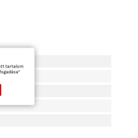
ott tartalom
lfogadása”