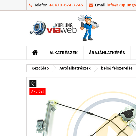
Telefon:
+3670-674-7745
Email:
info@kuplung
ALKATRÉSZEK
ÁRAJÁNLATKÉRÉS
Kezdőlap
Autóalkatrészek
belső felszerelés
Új
Akciós!