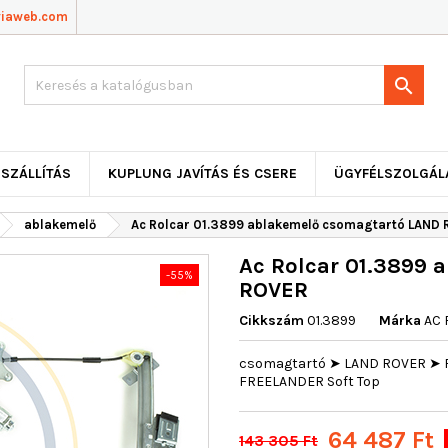
viaweb.com

SZÁLLÍTÁS
KUPLUNG JAVÍTÁS ÉS CSERE
ÜGYFÉLSZOLGÁL
ablakemelő
Ac Rolcar 01.3899 ablakemelő csomagtartó LAND
Ac Rolcar 01.3899 
-55%
ROVER
Cikkszám
01.3899
Márka
AC 
csomagtartó ➤ LAND ROVER ➤ F
FREELANDER Soft Top
64 487 Ft
143 305 Ft