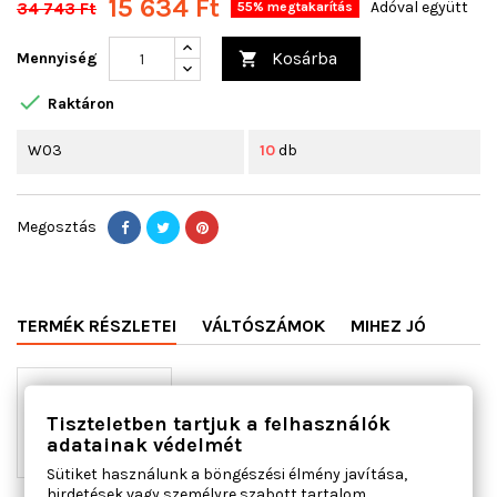
15 634 Ft
34 743 Ft
Adóval együtt
55% megtakarítás
Kosárba
Mennyiség


Raktáron
W03
10
db
Megosztás
TERMÉK RÉSZLETEI
VÁLTÓSZÁMOK
MIHEZ JÓ
Tiszteletben tartjuk a felhasználók
adatainak védelmét
Sütiket használunk a böngészési élmény javítása,
hirdetések vagy személyre szabott tartalom