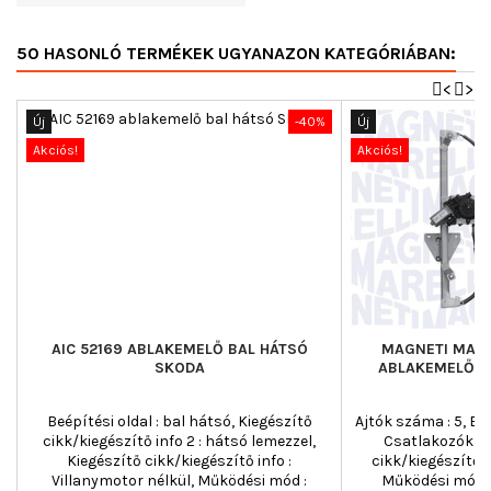
50 HASONLÓ TERMÉKEK UGYANAZON KATEGÓRIÁBAN:
<
>
Új
-40%
Új
Akciós!
Akciós!
AIC 52169 ABLAKEMELŐ BAL HÁTSÓ
MAGNETI MARE
SKODA
ABLAKEMELŐ J
Beépítési oldal : bal hátsó, Kiegészítő
Ajtók száma : 5, Beé
cikk/kiegészítő info 2 : hátsó lemezzel,
Csatlakozók sz
Kiegészítő cikk/kiegészítő info :
cikk/kiegészítő i
Villanymotor nélkül, Működési mód :
Működési mód :