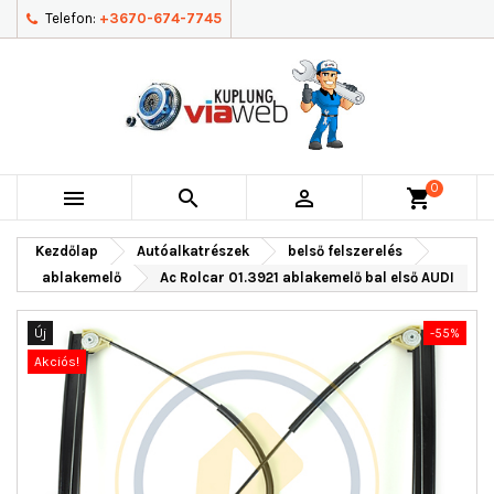
Telefon:
+3670-674-7745
0



shopping_cart
Kezdőlap
Autóalkatrészek
belső felszerelés
ablakemelő
Ac Rolcar 01.3921 ablakemelő bal első AUDI
Új
-55%
Akciós!