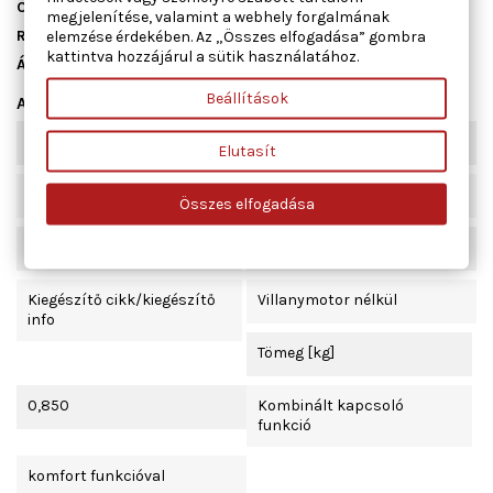
Cikkszám
01.3921
megjelenítése, valamint a webhely forgalmának
Raktáron
10 db
elemzése érdekében. Az „Összes elfogadása” gombra
kattintva hozzájárul a sütik használatához.
Állapot
Új
Beállítások
Adatlap
Beépítési oldal
bal első
Elutasít
Ajtók száma
2
Összes elfogadása
Működési mód
elektromos
Kiegészítő cikk/kiegészítő
Villanymotor nélkül
info
Tömeg [kg]
0,850
Kombinált kapcsoló
funkció
komfort funkcióval