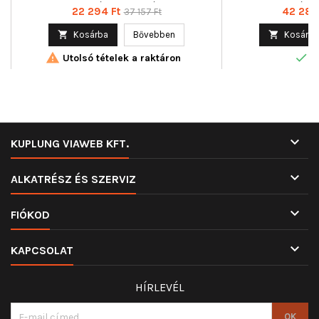
elektromos, Páros cikkszám : 52170,
cikkszám 
Ár
Normál
Ár
22 294 Ft
42 289
37 157 Ft
Rögzítési mód : előszerelt
ár

Kosárba
Bővebben

Kosárba


Utolsó tételek a raktáron
R

KUPLUNG VIAWEB KFT.

ALKATRÉSZ ÉS SZERVIZ

FIÓKOD

KAPCSOLAT
HÍRLEVÉL