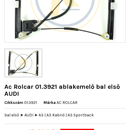
Ac Rolcar 01.3921 ablakemelő bal első
AUDI
Cikkszám
01.3921
Márka
AC ROLCAR
bal első ➤ AUDI ➤ A3 | A3 Kabrió | A3 Sportback