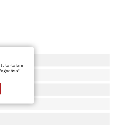
ott tartalom
lfogadása”