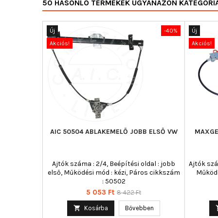
50 HASONLÓ TERMÉKEK UGYANAZON KATEGÓRI
Új
-40%
Új
Akciós!
Akciós!
AIC 50504 ABLAKEMELŐ JOBB ELSŐ VW
MAXGE
Ajtók száma : 2/4, Beépítési oldal : jobb
Ajtók szá
első, Működési mód : kézi, Páros cikkszám
Működé
: 50502
Ár
Normál
5 053 Ft
8 422 Ft
ár

Kosárba
Bővebben