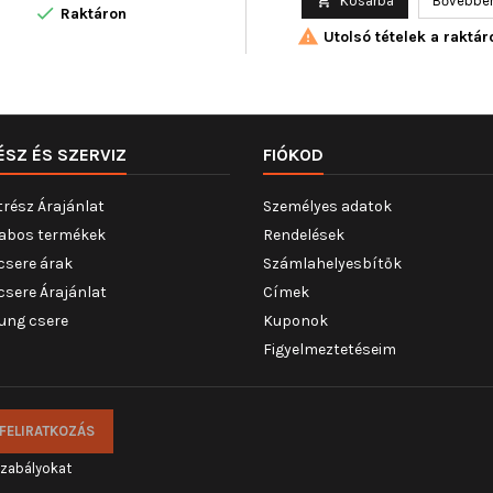

Kosárba
Bővebbe

Raktáron

Utolsó tételek a raktár
ÉSZ ÉS SZERVIZ
FIÓKOD
trész Árajánlat
Személyes adatok
abos termékek
Rendelések
csere árak
Számlahelyesbítők
csere Árajánlat
Címek
ung csere
Kuponok
Figyelmeztetéseim
szabályokat