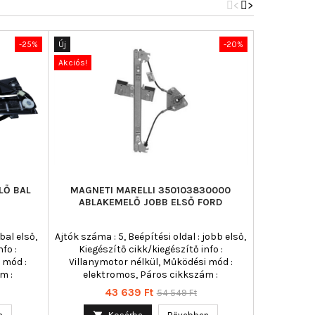
<
>
-25%
Új
-20%
Új
Akciós!
Akciós!
LŐ BAL
MAGNETI MARELLI 350103830000
VALEO 85
ABLAKEMELŐ JOBB ELSŐ FORD
bal első,
Ajtók száma : 5, Beépítési oldal : jobb első,
Ablakemelő
fo :
Kiegészítő cikk/kiegészítő info :
Beépítési ol
 mód :
Villanymotor nélkül, Működési mód :
Jármű 
m :
elektromos, Páros cikkszám :
automa
350103829000
Kiegész
Ár
Normál
Á
43 639 Ft
6
54 549 Ft
Villanymo
ár
funkció : ko