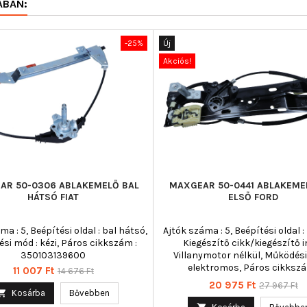
ÁBAN:
-25%
Új
Akciós!
AR 50-0306 ABLAKEMELŐ BAL
MAXGEAR 50-0441 ABLAKEME
HÁTSÓ FIAT
ELSŐ FORD
ma : 5, Beépítési oldal : bal hátsó,
Ajtók száma : 5, Beépítési oldal : 
si mód : kézi, Páros cikkszám :
Kiegészítő cikk/kiegészítő in
350103139600
Villanymotor nélkül, Működési
elektromos, Páros cikkszá
Ár
Normál
11 007 Ft
14 676 Ft
350103138900
Ár
Normál
20 975 Ft
27 967 Ft
ár

Kosárba
Bővebben
ár