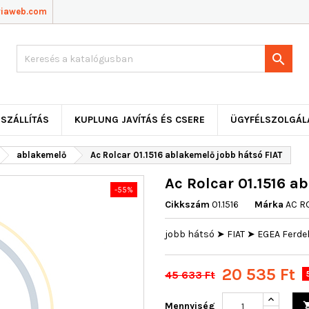
viaweb.com

SZÁLLÍTÁS
KUPLUNG JAVÍTÁS ÉS CSERE
ÜGYFÉLSZOLGÁL
ablakemelő
Ac Rolcar 01.1516 ablakemelő jobb hátsó FIAT
Ac Rolcar 01.1516 a
-55%
Cikkszám
01.1516
Márka
AC R
jobb hátsó ➤ FIAT ➤ EGEA Ferde
20 535 Ft
45 633 Ft
Mennyiség