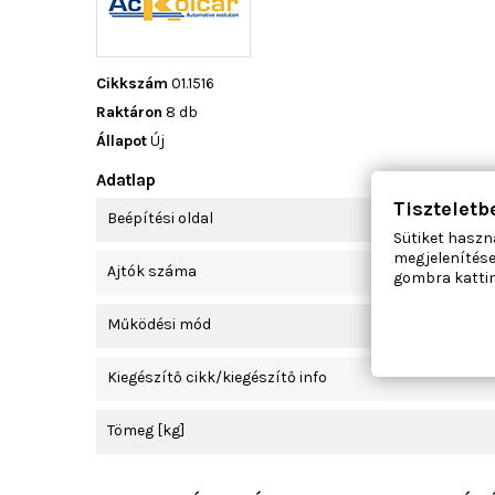
Cikkszám
01.1516
Raktáron
8 db
Állapot
Új
Adatlap
Tiszteletb
Beépítési oldal
Sütiket haszn
megjelenítése
Ajtók száma
gombra kattin
Működési mód
Kiegészítő cikk/kiegészítő info
Tömeg [kg]