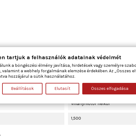
en tartjuk a felhasználók adatainak védelmét
jobb hátsó
álunk a böngészési élmény javítása, hirdetések vagy személyre szab
, valamint a webhely forgalmának elemzése érdekében. Az „Összes e
4
tva hozzájárul a sütik használatához.
Beállítások
Elutasít
Összes elfogadása
elektromos
Villanymotor nélkül
1,500