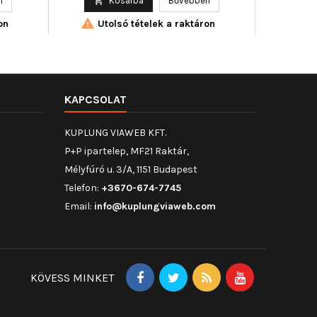
n

Kosárba
Bővebben

mód : el


on
Utolsó tételek a raktáron
Uto
KAPCSOLAT
KUPLUNG VIAWEB KFT.
P+P ipartelep, MF21 Raktár,
Mélyfúró u. 3/A, 1151 Budapest
Telefon:
+3670-674-7745
Email:
info@kuplungviaweb.com
KÖVESS MINKET