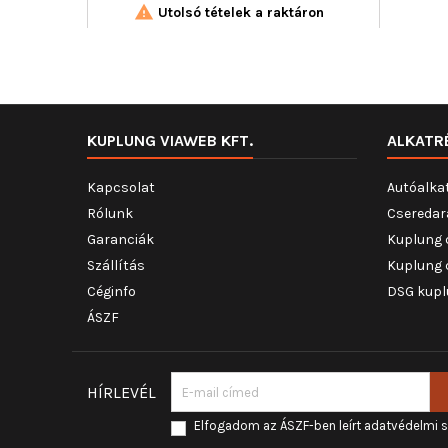

Utolsó tételek a raktáron
KUPLUNG VIAWEB KFT.
ALKATR
Kapcsolat
Autóalka
Rólunk
Cseredar
Garanciák
Kuplung 
Szállítás
Kuplung 
Céginfo
DSG kupl
ÁSZF
HÍRLEVÉL
Elfogadom az ÁSZF-ben leírt adatvédelmi 