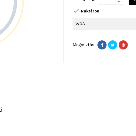

Raktáron
W03
Megosztás
Ó