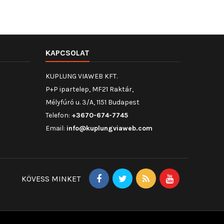
KAPCSOLAT
KUPLUNG VIAWEB KFT.
P+P ipartelep, MF21 Raktár,
Mélyfúró u. 3/A, 1151 Budapest
Telefon:
+3670-674-7745
Email:
info@kuplungviaweb.com
KÖVESS MINKET