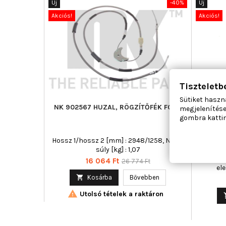
Új
-40%
Új
Akciós!
Akciós!
Tiszteletb
Sütiket haszn
NK 902567 HUZAL, RÖGZÍTŐFÉK FORD
AC ROL
megjelenítése
gombra kattin
Hossz 1/hossz 2 [mm] : 2948/1258, Nettó
Ajtók 
súly [kg] : 1,07
hátsó, 
Villa
Ár
Normál
16 064 Ft
26 774 Ft
el
ár

Kosárba
Bővebben

Utolsó tételek a raktáron