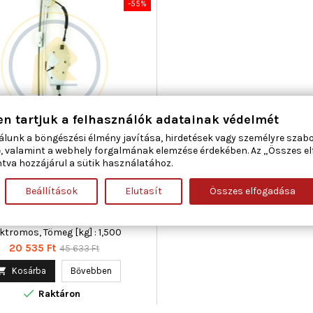
-55%
en tartjuk a felhasználók adatainak védelmét
álunk a böngészési élmény javítása, hirdetések vagy személyre szab
CAR 01.1516 ABLAKEMELŐ JOBB
, valamint a webhely forgalmának elemzése érdekében. Az „Összes e
HÁTSÓ FIAT
tva hozzájárul a sütik használatához.
Beállítások
Elutasít
Összes elfogadása
száma : 4, Beépítési oldal : jobb
Kiegészítő cikk/kiegészítő info :
nymotor nélkül, Működési mód :
ektromos, Tömeg [kg] : 1,500
Ár
Normál
20 535 Ft
45 633 Ft
ár

Kosárba
Bővebben

Raktáron