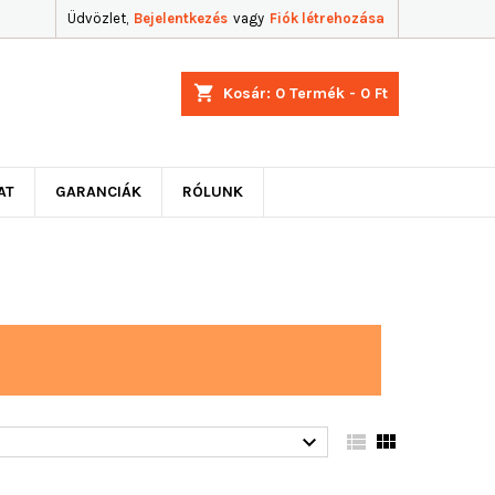
Üdvözlet,
Bejelentkezés
vagy
Fiók létrehozása
shopping_cart
Kosár:
0
Termék - 0 Ft
AT
GARANCIÁK
RÓLUNK


