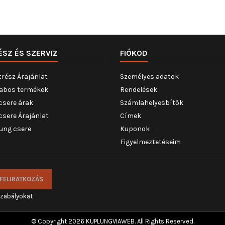
ÉSZ ÉS SZERVIZ
FIÓKOD
trész Árajánlat
Személyes adatok
abos termékek
Rendelések
csere árak
Számlahelyesbítők
csere Árajánlat
Címek
ung csere
Kuponok
Figyelmeztetéseim
szabályokat
© Copyright 2026 KUPLUNGVIAWEB. All Rights Reserved.