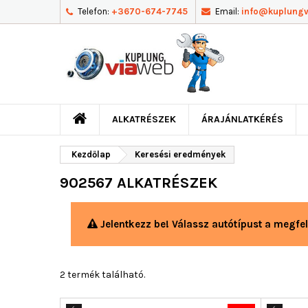
Telefon:
+3670-674-7745
Email:
info@kuplung
ALKATRÉSZEK
ÁRAJÁNLATKÉRÉS
Kezdőlap
Keresési eredmények
902567 ALKATRÉSZEK
Jelentkezz be! Válassz autótípust a megfel
2 termék található.