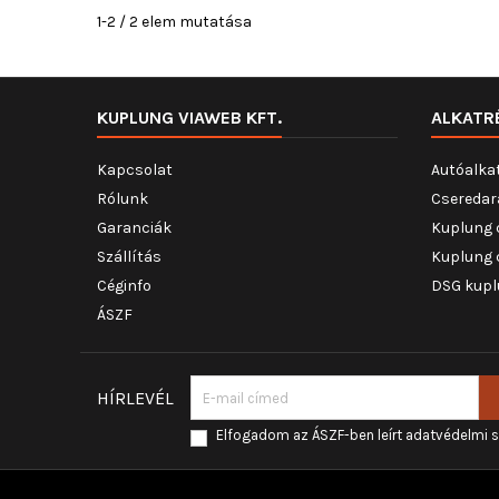
1-2 / 2 elem mutatása
KUPLUNG VIAWEB KFT.
ALKATR
Kapcsolat
Autóalka
Rólunk
Cseredar
Garanciák
Kuplung 
Szállítás
Kuplung 
Céginfo
DSG kupl
ÁSZF
HÍRLEVÉL
Elfogadom az ÁSZF-ben leírt adatvédelmi 