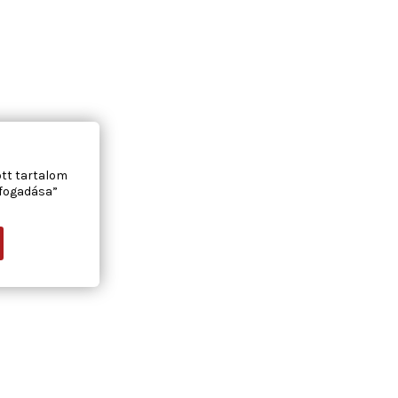
ott tartalom
lfogadása”