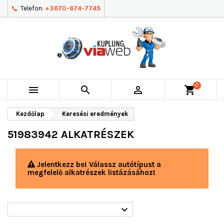
Telefon:
+3670-674-7745
0



shopping_cart
Kezdőlap
Keresési eredmények
51983942 ALKATRÉSZEK
Jelentkezz be! Válassz autótípust a
megfelelő alkatrészek listázásához!
