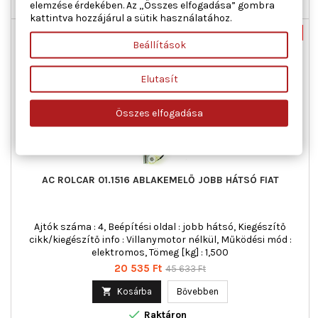
elemzése érdekében. Az „Összes elfogadása” gombra

Utolsó tételek a raktáron
kattintva hozzájárul a sütik használatához.
Új
-55%
Beállítások
Akciós!
Elutasít
Összes elfogadása
AC ROLCAR 01.1516 ABLAKEMELŐ JOBB HÁTSÓ FIAT
Ajtók száma : 4, Beépítési oldal : jobb hátsó, Kiegészítő
cikk/kiegészítő info : Villanymotor nélkül, Működési mód :
elektromos, Tömeg [kg] : 1,500
Ár
Normál
20 535 Ft
45 633 Ft
ár

Kosárba
Bővebben

Raktáron