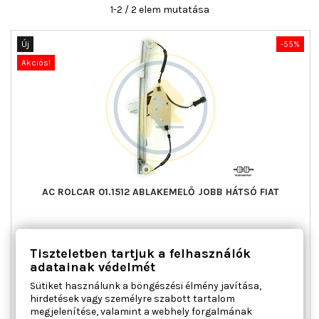
1-2 / 2 elem mutatása
Új
-55%
Akciós!
AC ROLCAR 01.1512 ABLAKEMELŐ JOBB HÁTSÓ FIAT
Ajtók száma : 4, Beépítési oldal : jobb hátsó, Kiegészítő
Tiszteletben tartjuk a felhasználók
cikk/kiegészítő info : Villanymotorral, Működési mód :
elektromos, Tömeg [kg] : 1,294
adatainak védelmét
Ár
Normál
35 657 Ft
79 237 Ft
Sütiket használunk a böngészési élmény javítása,
ár
hirdetések vagy személyre szabott tartalom

Kosárba
Bővebben
megjelenítése, valamint a webhely forgalmának