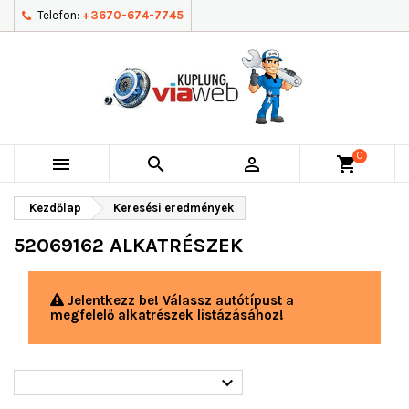
Telefon:
+3670-674-7745
0



shopping_cart
Kezdőlap
Keresési eredmények
52069162 ALKATRÉSZEK
Jelentkezz be! Válassz autótípust a
megfelelő alkatrészek listázásához!
