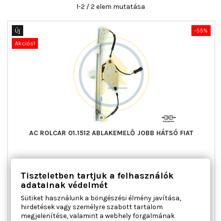
1-2 / 2 elem mutatása
Új
-55%
Akciós!
AC ROLCAR 01.1512 ABLAKEMELŐ JOBB HÁTSÓ FIAT
Ajtók száma : 4, Beépítési oldal : jobb hátsó, Kiegészítő
Tiszteletben tartjuk a felhasználók
cikk/kiegészítő info : Villanymotorral, Működési mód :
elektromos, Tömeg [kg] : 1,294
adatainak védelmét
Ár
Normál
35 657 Ft
79 237 Ft
Sütiket használunk a böngészési élmény javítása,
ár
hirdetések vagy személyre szabott tartalom

Kosárba
Bővebben
megjelenítése, valamint a webhely forgalmának