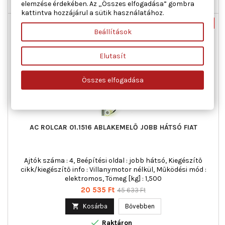
elemzése érdekében. Az „Összes elfogadása” gombra

Utolsó tételek a raktáron
kattintva hozzájárul a sütik használatához.
Új
-55%
Beállítások
Akciós!
Elutasít
Összes elfogadása
AC ROLCAR 01.1516 ABLAKEMELŐ JOBB HÁTSÓ FIAT
Ajtók száma : 4, Beépítési oldal : jobb hátsó, Kiegészítő
cikk/kiegészítő info : Villanymotor nélkül, Működési mód :
elektromos, Tömeg [kg] : 1,500
Ár
Normál
20 535 Ft
45 633 Ft
ár

Kosárba
Bővebben

Raktáron