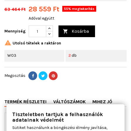
28 559 Ft
63 464 Ft
55% megtakarítás
Adóval együtt
Kosárba
Mennyiség


Utolsó tételek a raktáron
W03
2
db
Megosztás
TERMÉK RÉSZLETEI
VÁLTÓSZÁMOK
MIHEZ JÓ
Tiszteletben tartjuk a felhasználók
adatainak védelmét
Sütiket használunk a böngészési élmény javítása,