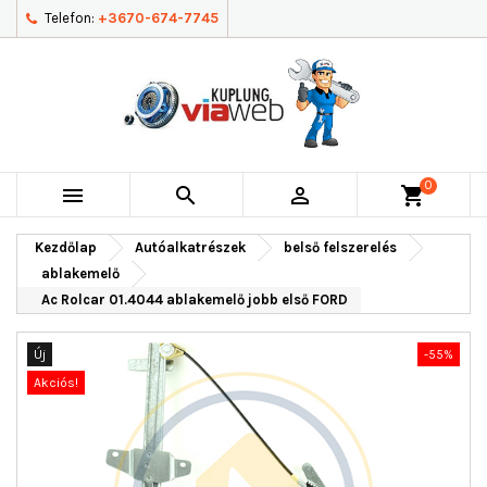
Telefon:
+3670-674-7745
0



shopping_cart
Kezdőlap
Autóalkatrészek
belső felszerelés
ablakemelő
Ac Rolcar 01.4044 ablakemelő jobb első FORD
Új
-55%
Akciós!