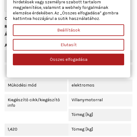
hirdetések vagy személyre szabott tartalom
megjelenítése, valamint a webhely forgalmának
elemzése érdekében. Az „Összes elfogadása” gombra
kattintva hozzájárul a sütik használatához.
Cikkszám
01.4044
Raktáron
2 db
Beállítások
Állapot
Új
Elutasít
Adatlap
Beépítési oldal
jobb első
Összes elfogadása
Ajtók száma
2
Működési mód
elektromos
Kiegészítő cikk/kiegészítő
Villanymotorral
info
Tömeg [kg]
1,420
Tömeg [kg]