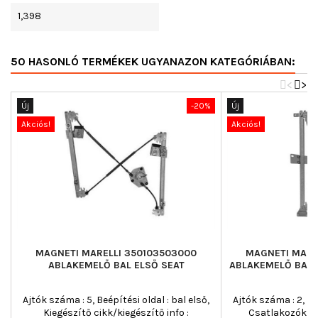
1,398
50 HASONLÓ TERMÉKEK UGYANAZON KATEGÓRIÁBAN:
<
>
Új
-20%
Új
Akciós!
Akciós!
MAGNETI MARELLI 350103503000
MAGNETI MARE
ABLAKEMELŐ BAL ELSŐ SEAT
ABLAKEMELŐ BAL 
Ajtók száma : 5, Beépítési oldal : bal első,
Ajtók száma : 2, Beé
Kiegészítő cikk/kiegészítő info :
Csatlakozók sz