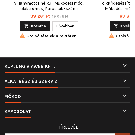
Villanymotor nélkül, Működési mód :
cikk/kiegészítő i
elektromos, Páros cikkszám :
Működési mód :
350103504000
cikkszám 
Ár
Normál
Ár
39 261 Ft
63 609
49 076 Ft
ár

Kosárba
Bővebben

Kosárba


Utolsó tételek a raktáron
Utolsó tét

KUPLUNG VIAWEB KFT.

ALKATRÉSZ ÉS SZERVIZ

FIÓKOD

KAPCSOLAT
HÍRLEVÉL