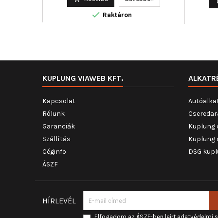

Raktáron
KUPLUNG VIAWEB KFT.
ALKATR
Kapcsolat
Autóalka
Rólunk
Cseredar
Garanciák
Kuplung 
Szállítás
Kuplung 
Céginfo
DSG kupl
ÁSZF
HÍRLEVÉL
Elfogadom az ÁSZF-ben leírt adatvédelmi 