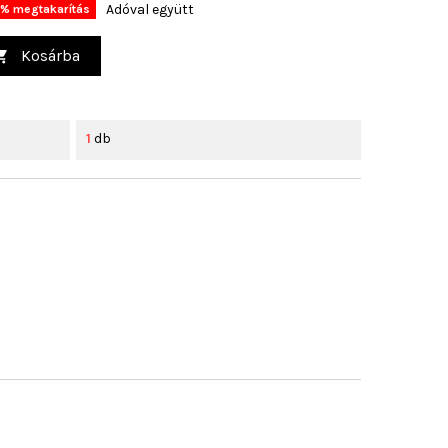
Adóval együtt
% megtakarítás
Kosárba

1
db