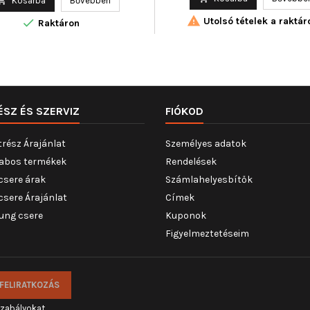

Kosárba
Bővebben

Utolsó tételek a raktár

Raktáron
ÉSZ ÉS SZERVIZ
FIÓKOD
trész Árajánlat
Személyes adatok
abos termékek
Rendelések
csere árak
Számlahelyesbítők
csere Árajánlat
Címek
ung csere
Kuponok
Figyelmeztetéseim
szabályokat