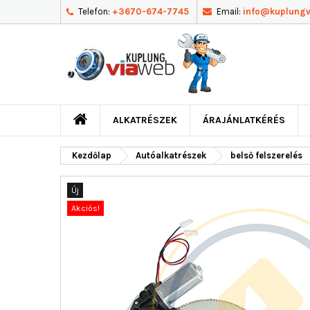
Telefon:
+3670-674-7745
Email:
info@kuplung
ALKATRÉSZEK
ÁRAJÁNLATKÉRÉS
Kezdőlap
Autóalkatrészek
belső felszerelés
Új
Akciós!