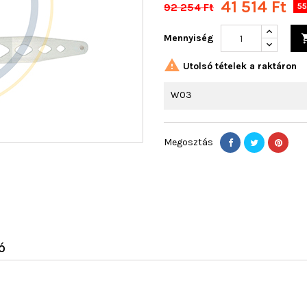
41 514 Ft
92 254 Ft
55
Mennyiség

Utolsó tételek a raktáron
W03
Megosztás
Ó