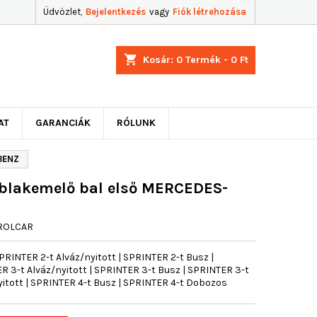
Üdvözlet,
Bejelentkezés
vagy
Fiók létrehozása
shopping_cart
Kosár:
0
Termék - 0 Ft
AT
GARANCIÁK
RÓLUNK
-BENZ
ablakemelő bal első MERCEDES-
ROLCAR
INTER 2-t Alváz/nyitott | SPRINTER 2-t Busz |
 3-t Alváz/nyitott | SPRINTER 3-t Busz | SPRINTER 3-t
itott | SPRINTER 4-t Busz | SPRINTER 4-t Dobozos