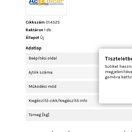
Cikkszám
01.4325
Raktáron
1 db
Állapot
Új
Adatlap
Tiszteletb
Beépítési oldal
Sütiket haszn
megjelenítése
Ajtók száma
gombra kattin
Működési mód
Kiegészítő cikk/kiegészítő info
Tömeg [kg]