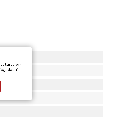
ott tartalom
lfogadása”