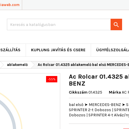
viaweb.com

SZÁLLÍTÁS
KUPLUNG JAVÍTÁS ÉS CSERE
ÜGYFÉLSZOLGÁL
ablakemelő
Ac Rolcar 01.4325 ablakemelő bal első MERCEDES
Ac Rolcar 01.4325 
-55%
BENZ
Cikkszám
01.4325
Márka
AC 
bal első ➤ MERCEDES-BENZ ➤ SPR
SPRINTER 2-t Dobozos | SPRINTER
Dobozos | SPRINTER 4-t Alváz/ny