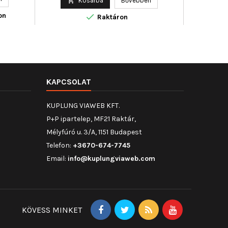

Kosárba
Bővebben

on

Raktáron
KAPCSOLAT
KUPLUNG VIAWEB KFT.
P+P ipartelep, MF21 Raktár,
Mélyfúró u. 3/A, 1151 Budapest
Telefon:
+3670-674-7745
Email:
info@kuplungviaweb.com
KÖVESS MINKET