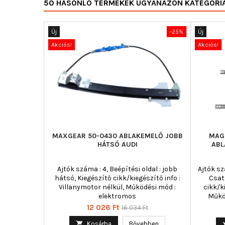
50 HASONLÓ TERMÉKEK UGYANAZON KATEGÓRI
Új
-25%
Új
Akciós!
Akciós!
MAXGEAR 50-0430 ABLAKEMELŐ JOBB
MAGN
HÁTSÓ AUDI
ABL
Ajtók száma : 4, Beépítési oldal : jobb
Ajtók sz
hátsó, Kiegészítő cikk/kiegészítő info :
Csat
Villanymotor nélkül, Működési mód :
cikk/k
elektromos
Műkö
Ár
Normál
12 026 Ft
16 034 Ft
ár

Kosárba
Bővebben