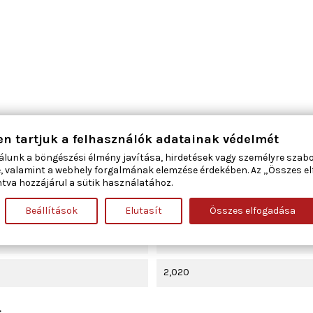
en tartjuk a felhasználók adatainak védelmét
bal első
álunk a böngészési élmény javítása, hirdetések vagy személyre szab
, valamint a webhely forgalmának elemzése érdekében. Az „Összes e
2
tva hozzájárul a sütik használatához.
elektromos
Beállítások
Elutasít
Összes elfogadása
Villanymotorral
2,020