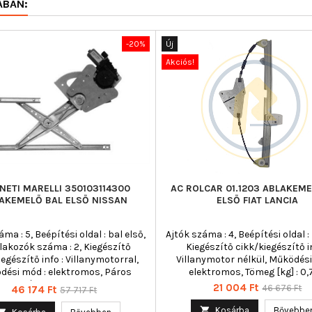
ÁBAN:
-20%
Új
Akciós!
ETI MARELLI 350103114300
AC ROLCAR 01.1203 ABLAKEME
AKEMELŐ BAL ELSŐ NISSAN
ELSŐ FIAT LANCIA
áma : 5, Beépítési oldal : bal első,
Ajtók száma : 4, Beépítési oldal : 
lakozók száma : 2, Kiegészítő
Kiegészítő cikk/kiegészítő in
iegészítő info : Villanymotorral,
Villanymotor nélkül, Működési
dési mód : elektromos, Páros
elektromos, Tömeg [kg] : 0
cikkszám : 350103114400
Ár
Normál
21 004 Ft
Ár
Normál
46 676 Ft
46 174 Ft
57 717 Ft
ár
ár

Kosárba
Bővebbe