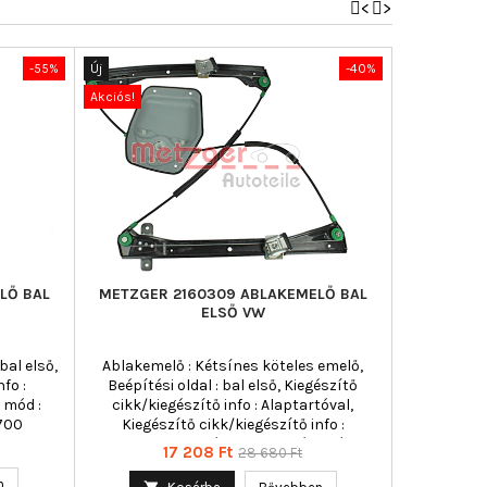
<
>
-55%
Új
-40%
Új
Akciós!
Akciós!
LŐ BAL
METZGER 2160309 ABLAKEMELŐ BAL
MAXGEAR 
ELSŐ VW
bal első,
Ablakemelő : Kétsínes köteles emelő,
Beépítési old
fo :
Beépítési oldal : bal első, Kiegészítő
Jármű 
 mód :
cikk/kiegészítő info : Alaptartóval,
automati
,700
Kiegészítő cikk/kiegészítő info :
Kiegész
Villanymotor nélkül, Működési mód :
Villanymot
Ár
Normál
17 208 Ft
28 680 Ft
elektromos, Páros cikkszám : 2160310
funkció : 
ár
mód : el
n