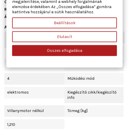
megjelenítése, valamint a webhely forgalmának
Cikkszám
01.4824
elemzése érdekében. Az „Összes elfogadása” gombra
Raktáron
5 db
kattintva hozzájárul a sütik használatához.
Állapot
Új
Beállítások
Adatlap
Elutasít
Kombinált kapcsoló
komfort funkcióval
funkció
Összes elfogadása
Beépítési oldal
jobb első
Ajtók száma
4
Működési mód
elektromos
Kiegészítő cikk/kiegészítő
info
Villanymotor nélkül
Tömeg [kg]
1,210