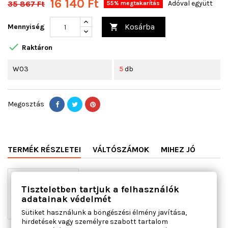
16 140 Ft
35 867 Ft
Adóval együtt
55% megtakarítás
Kosárba
Mennyiség


Raktáron
W03
5
db
Megosztás
TERMÉK RÉSZLETEI
VÁLTÓSZÁMOK
MIHEZ JÓ
Tiszteletben tartjuk a felhasználók
adatainak védelmét
Sütiket használunk a böngészési élmény javítása,
hirdetések vagy személyre szabott tartalom