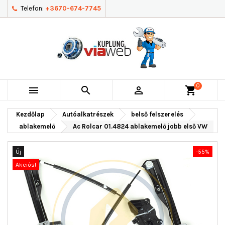
Telefon:
+3670-674-7745
0



shopping_cart
Kezdőlap
Autóalkatrészek
belső felszerelés
ablakemelő
Ac Rolcar 01.4824 ablakemelő jobb első VW
Új
-55%
Akciós!