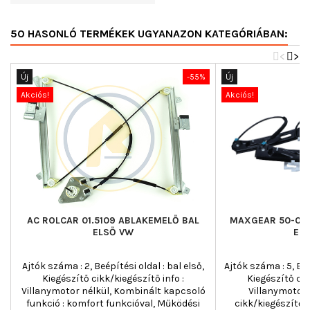
50 HASONLÓ TERMÉKEK UGYANAZON KATEGÓRIÁBAN:
<
>
Új
-55%
Új
Akciós!
Akciós!
AC ROLCAR 01.5109 ABLAKEMELŐ BAL
MAXGEAR 50-041
ELSŐ VW
EL
Ajtók száma : 2, Beépítési oldal : bal első,
Ajtók száma : 5, Beé
Kiegészítő cikk/kiegészítő info :
Kiegészítő cik
Villanymotor nélkül, Kombinált kapcsoló
Villanymotor 
funkció : komfort funkcióval, Működési
cikk/kiegészítő i