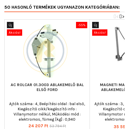
50 HASONLÓ TERMÉKEK UGYANAZON KATEGÓRIÁBAN:
<
>
Új
-55%
Új
Akciós!
Akciós!
AC ROLCAR 01.3003 ABLAKEMELŐ BAL
MAGNETI MARE
ELSŐ FORD
ABLAKEMELŐ B
Ajtók száma : 4, Beépítési oldal : bal első,
Ajtók száma : 3, Beé
Kiegészítő cikk/kiegészítő info :
Kiegészítő cik
Villanymotor nélkül, Működési mód :
Villanymotor né
elektromos, Tömeg [kg] : 0,940
elektromos, 
3501
Ár
Normál
24 207 Ft
53 794 Ft
Ár
35 596 