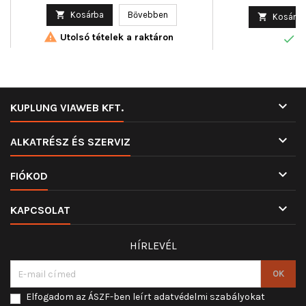
ár

Kosárba
Bővebben

Kosárba

Utolsó tételek a raktáron

R

KUPLUNG VIAWEB KFT.

ALKATRÉSZ ÉS SZERVIZ

FIÓKOD

KAPCSOLAT
HÍRLEVÉL
Elfogadom az ÁSZF-ben leírt adatvédelmi szabályokat