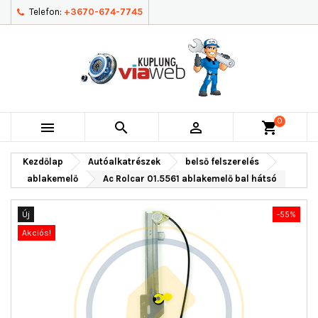
Telefon:
+3670-674-7745
0



shopping_cart
Kezdőlap
Autóalkatrészek
belső felszerelés
ablakemelő
Ac Rolcar 01.5561 ablakemelő bal hátsó
Új
-55%
Akciós!