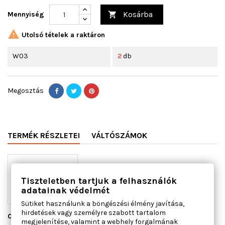
Kosárba
Mennyiség


Utolsó tételek a raktáron
W03
2
db
Megosztás
TERMÉK RÉSZLETEI
VÁLTÓSZÁMOK
Tiszteletben tartjuk a felhasználók
adatainak védelmét
Sütiket használunk a böngészési élmény javítása,
hirdetések vagy személyre szabott tartalom
Cikkszám
01.5561
megjelenítése, valamint a webhely forgalmának