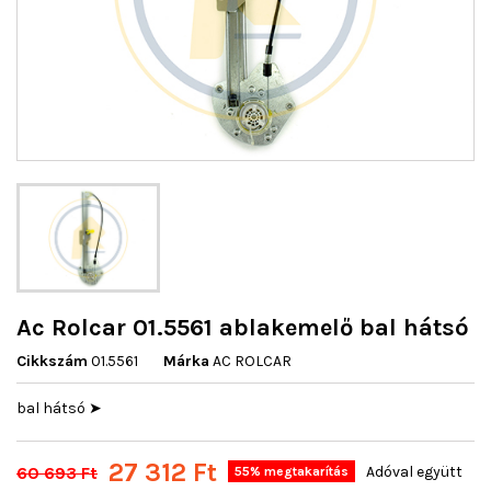
Ac Rolcar 01.5561 ablakemelő bal hátsó
Cikkszám
01.5561
Márka
AC ROLCAR
bal hátsó ➤
27 312 Ft
60 693 Ft
Adóval együtt
55% megtakarítás