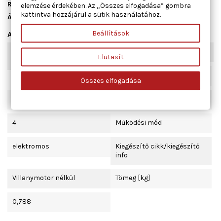
Raktáron
2 db
elemzése érdekében. Az „Összes elfogadása” gombra
kattintva hozzájárul a sütik használatához.
Állapot
Új
Beállítások
Adatlap
Kombinált kapcsoló
komfort funkcióval
Elutasít
funkció
Beépítési oldal
Összes elfogadása
bal hátsó
Ajtók száma
4
Működési mód
elektromos
Kiegészítő cikk/kiegészítő
info
Villanymotor nélkül
Tömeg [kg]
0,788