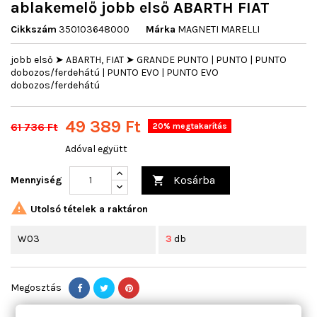
ablakemelő jobb első ABARTH FIAT
Cikkszám
350103648000
Márka
MAGNETI MARELLI
jobb első ➤ ABARTH, FIAT ➤ GRANDE PUNTO | PUNTO | PUNTO
dobozos/ferdehátú | PUNTO EVO | PUNTO EVO
dobozos/ferdehátú
49 389 Ft
61 736 Ft
20% megtakarítás
Adóval együtt
Kosárba
Mennyiség


Utolsó tételek a raktáron
W03
3
db
Megosztás