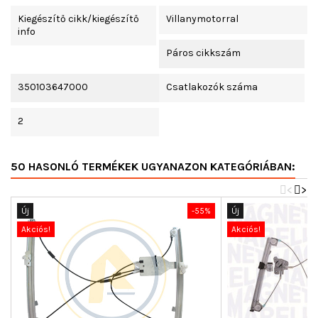
Kiegészítő cikk/kiegészítő
Villanymotorral
info
Páros cikkszám
350103647000
Csatlakozók száma
2
50 HASONLÓ TERMÉKEK UGYANAZON KATEGÓRIÁBAN:
<
>
Új
-55%
Új
Akciós!
Akciós!