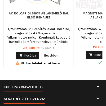
AC ROLCAR 01.3809 ABLAKEMELŐ BAL
MAGNETI MARE
ELSŐ RENAULT
ABLAKEME
Ajtók száma : 2, Beépítési oldal : bal első,
Ajtók száma : 4, Beé
Kiegészítő cikk/kiegészítő info :
Kiegészítő cik
Villanymotor nélkül, Kombinált kapcsoló
Villanymotor né
funkció : komfort funkcióval, Működési
ele
mód : elektromos, Tömeg [kg] : 1,300
Ár
23 087 
Ár
Normál
25 899 Ft
57 552 Ft
ár

Kosárba

Kosárba
Bővebben

R

Utolsó tételek a raktáron

KUPLUNG VIAWEB KFT.

ALKATRÉSZ ÉS SZERVIZ