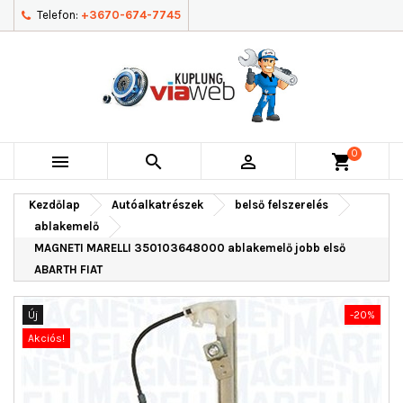
Telefon:
+3670-674-7745
0



shopping_cart
Kezdőlap
Autóalkatrészek
belső felszerelés
ablakemelő
MAGNETI MARELLI 350103648000 ablakemelő jobb első
ABARTH FIAT
Új
-20%
Akciós!