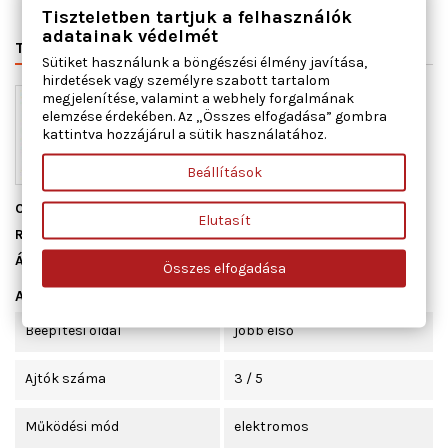
Tiszteletben tartjuk a felhasználók
adatainak védelmét
TERMÉK RÉSZLETEI
VÁLTÓSZÁMOK
MIHEZ JÓ
Sütiket használunk a böngészési élmény javítása,
hirdetések vagy személyre szabott tartalom
megjelenítése, valamint a webhely forgalmának
elemzése érdekében. Az „Összes elfogadása” gombra
kattintva hozzájárul a sütik használatához.
Beállítások
Cikkszám
350103648000
Elutasít
Raktáron
3 db
Állapot
Új
Összes elfogadása
Adatlap
Beépítési oldal
jobb első
Ajtók száma
3 / 5
Működési mód
elektromos