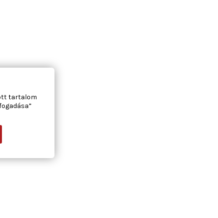
ott tartalom
lfogadása”