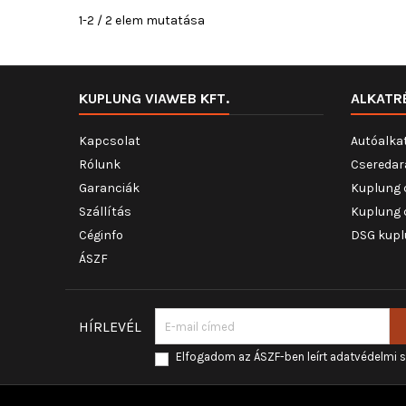
1-2 / 2 elem mutatása
KUPLUNG VIAWEB KFT.
ALKATR
Kapcsolat
Autóalka
Rólunk
Cseredar
Garanciák
Kuplung 
Szállítás
Kuplung 
Céginfo
DSG kupl
ÁSZF
HÍRLEVÉL
Elfogadom az ÁSZF-ben leírt adatvédelmi 