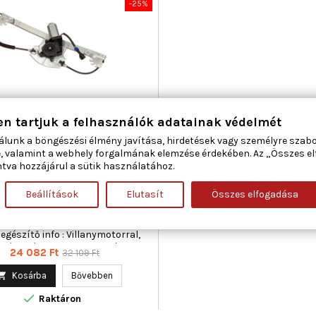
-25%
en tartjuk a felhasználók adatainak védelmét
álunk a böngészési élmény javítása, hirdetések vagy személyre szab
R 50-0295 ABLAKEMELŐ JOBB
, valamint a webhely forgalmának elemzése érdekében. Az „Összes e
ELSŐ ABARTH FIAT
tva hozzájárul a sütik használatához.
Beállítások
Elutasít
Összes elfogadása
áma : 3 / 5, Beépítési oldal : jobb
Kiegészítő cikk/kiegészítő info :
lanymotor nélkül, Kiegészítő
iegészítő info : Villanymotorral,
dési mód : elektromos, Páros
Ár
Normál
24 082 Ft
32 109 Ft
cikkszám : 350103104100
ár

Kosárba
Bővebben

Raktáron