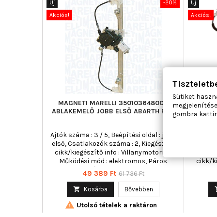
Új
-20%
Új
Akciós!
Akciós!
Tiszteletb
Sütiket haszn
MAGNETI MARELLI 350103648000
MAXGEA
megjelenítése
ABLAKEMELŐ JOBB ELSŐ ABARTH FIAT
gombra kattin
Ajtók száma : 3 / 5, Beépítési oldal : jobb
Ajtók sz
első, Csatlakozók száma : 2, Kiegészítő
első, 
cikk/kiegészítő info : Villanymotorral,
Vil
Működési mód : elektromos, Páros
cikk/k
cikkszám : 350103647000
Műkö
Ár
Normál
49 389 Ft
61 736 Ft
ár

Kosárba
Bővebben

Utolsó tételek a raktáron