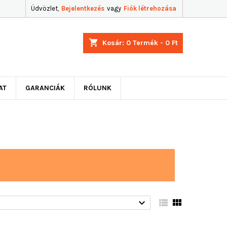
Üdvözlet,
Bejelentkezés
vagy
Fiók létrehozása
shopping_cart
Kosár:
0
Termék - 0 Ft
AT
GARANCIÁK
RÓLUNK


