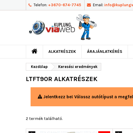
Telefon:
+3670-674-7745
Email:
info@kuplung
ALKATRÉSZEK
ÁRAJÁNLATKÉRÉS
Kezdőlap
Keresési eredmények
LTFT90R ALKATRÉSZEK
Jelentkezz be! Válassz autótípust a megfel
2 termék található.