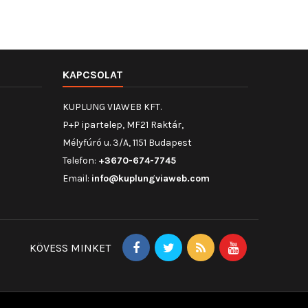
KAPCSOLAT
KUPLUNG VIAWEB KFT.
P+P ipartelep, MF21 Raktár,
Mélyfúró u. 3/A, 1151 Budapest
Telefon:
+3670-674-7745
Email:
info@kuplungviaweb.com
KÖVESS MINKET