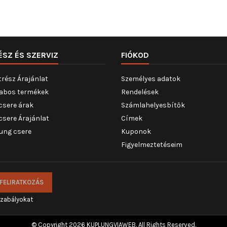
ÉSZ ÉS SZERVIZ
FIÓKOD
trész Árajánlat
Személyes adatok
abos termékek
Rendelések
csere árak
Számlahelyesbítők
csere Árajánlat
Címek
ung csere
Kuponok
Figyelmeztetéseim
szabályokat
© Copyright 2026 KUPLUNGVIAWEB. All Rights Reserved.