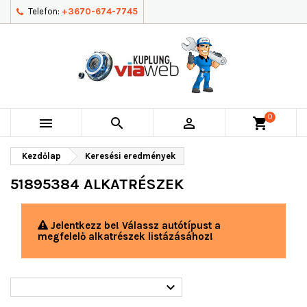
Telefon:
+3670-674-7745
0



shopping_cart
Kezdőlap
Keresési eredmények
51895384 ALKATRÉSZEK
Jelentkezz be! Válassz autótípust a
megfelelő alkatrészek listázásához!
