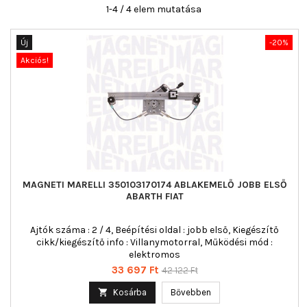
1-4 / 4 elem mutatása
Új
-20%
Akciós!
MAGNETI MARELLI 350103170174 ABLAKEMELŐ JOBB ELSŐ
ABARTH FIAT
Ajtók száma : 2 / 4, Beépítési oldal : jobb első, Kiegészítő
cikk/kiegészítő info : Villanymotorral, Működési mód :
elektromos
Ár
Normál
33 697 Ft
42 122 Ft
ár

Kosárba
Bővebben