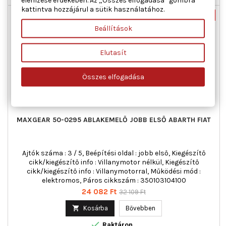
kattintva hozzájárul a sütik használatához.
Új
-25%
Beállítások
Akciós!
Elutasít
Összes elfogadása
MAXGEAR 50-0295 ABLAKEMELŐ JOBB ELSŐ ABARTH FIAT
Ajtók száma : 3 / 5, Beépítési oldal : jobb első, Kiegészítő
cikk/kiegészítő info : Villanymotor nélkül, Kiegészítő
cikk/kiegészítő info : Villanymotorral, Működési mód :
elektromos, Páros cikkszám : 350103104100
Ár
Normál
24 082 Ft
32 109 Ft
ár

Kosárba
Bővebben

Raktáron