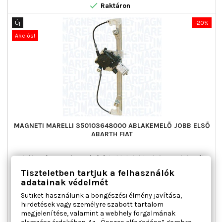

Raktáron
Új
-20%
Akciós!
MAGNETI MARELLI 350103648000 ABLAKEMELŐ JOBB ELSŐ
ABARTH FIAT
Ajtók száma : 3 / 5, Beépítési oldal : jobb első, Csatlakozók
száma : 2, Kiegészítő cikk/kiegészítő info : Villanymotorral,
Tiszteletben tartjuk a felhasználók
Működési mód : elektromos, Páros cikkszám : 350103647000
adatainak védelmét
Ár
Normál
49 389 Ft
61 736 Ft
Sütiket használunk a böngészési élmény javítása,
ár

Kosárba
Bővebben
hirdetések vagy személyre szabott tartalom
megjelenítése, valamint a webhely forgalmának

Utolsó tételek a raktáron
elemzése érdekében. Az „Összes elfogadása” gombra