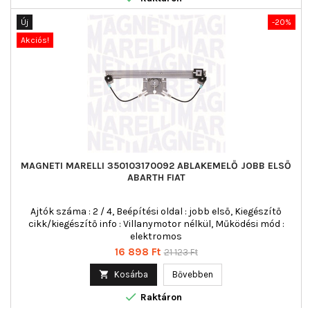
Új
-20%
Akciós!
MAGNETI MARELLI 350103170092 ABLAKEMELŐ JOBB ELSŐ
ABARTH FIAT
Ajtók száma : 2 / 4, Beépítési oldal : jobb első, Kiegészítő
cikk/kiegészítő info : Villanymotor nélkül, Működési mód :
elektromos
Ár
Normál
16 898 Ft
21 123 Ft
ár

Kosárba
Bővebben

Raktáron