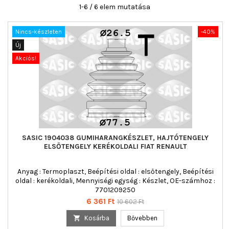
1-6 / 6 elem mutatása
Nincs-készleten
-40%
Új
Akciós!
SASIC 1904038 GUMIHARANGKÉSZLET, HAJTÓTENGELY
ELSŐTENGELY KERÉKOLDALI FIAT RENAULT
Anyag : Termoplaszt, Beépítési oldal : elsőtengely, Beépítési
oldal : kerékoldali, Mennyiségi egység : Készlet, OE-számhoz :
7701209250
Ár
Normál
6 361 Ft
10 602 Ft
ár

Kosárba
Bővebben