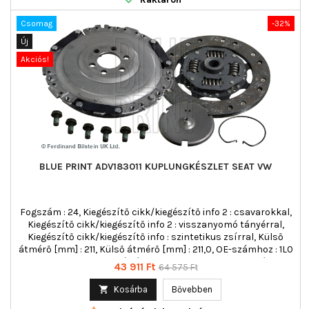
Csomag
-32%
Új
Akciós!
BLUE PRINT ADV183011 KUPLUNGKÉSZLET SEAT VW
Fogszám : 24, Kiegészítő cikk/kiegészítő info 2 : csavarokkal,
Kiegészítő cikk/kiegészítő info 2 : visszanyomó tányérral,
Kiegészítő cikk/kiegészítő info : szintetikus zsírral, Külső
átmérő [mm] : 211, Külső átmérő [mm] : 211,0, OE-számhoz : 1L0
198 006, Szervizinformáció figyelembe veendő : , többrészes :
Ár
Normál
43 911 Ft
64 575 Ft
háromrészes, Tömeg [kg] : 4,190
ár

Kosárba
Bővebben