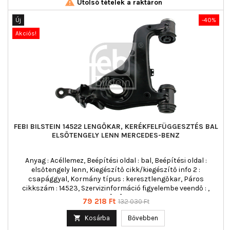

Utolsó tételek a raktáron
Új
-40%
Akciós!
FEBI BILSTEIN 14522 LENGŐKAR, KERÉKFELFÜGGESZTÉS BAL
ELSŐTENGELY LENN MERCEDES-BENZ
Anyag : Acéllemez, Beépítési oldal : bal, Beépítési oldal :
elsőtengely lenn, Kiegészítő cikk/kiegészítő info 2 :
csapággyal, Kormány típus : keresztlengőkar, Páros
cikkszám : 14523, Szervizinformáció figyelembe veendő : ,
Tömeg [kg] : 4,970
Ár
Normál
79 218 Ft
132 030 Ft
ár

Kosárba
Bővebben