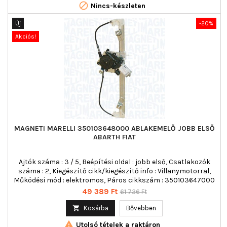

Nincs-készleten
Új
-20%
Akciós!
MAGNETI MARELLI 350103648000 ABLAKEMELŐ JOBB ELSŐ
ABARTH FIAT
Ajtók száma : 3 / 5, Beépítési oldal : jobb első, Csatlakozók
száma : 2, Kiegészítő cikk/kiegészítő info : Villanymotorral,
Működési mód : elektromos, Páros cikkszám : 350103647000
Ár
Normál
49 389 Ft
61 736 Ft
ár

Kosárba
Bővebben

Utolsó tételek a raktáron