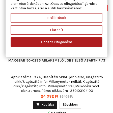
elemzése érdekében. Az „Összes elfogadása” gombra
kattintva hozzájárul a sütik használatához.
Új
-25%
Akciós!
Beállítások
Elutasít
Összes elfogadása
MAXGEAR 50-0295 ABLAKEMELŐ JOBB ELSŐ ABARTH FIAT
Ajtók száma : 3 / 5, Beépítési oldal : jobb első, Kiegészítő
cikk/kiegészítő info : Villanymotor nélkül, Kiegészítő
cikk/kiegészítő info : Villanymotorral, Működési mód :
elektromos, Páros cikkszám : 350103104100
Ár
Normál
24 082 Ft
32 109 Ft
ár

Kosárba
Bővebben

Raktáron