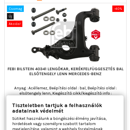
Csomag
-40%
Új
Akciós!
FEBI BILSTEIN 40341 LENGŐKAR, KERÉKFELFÜGGESZTÉS BAL
ELSŐTENGELY LENN MERCEDES-BENZ
Anyag : Acéllemez, Beépítési oldal : bal, Beépítési oldal :
elsőtengely lenn, Kiegészítő cikk/kiegészítő info :
Szerelőanyaggal, Kormány típus : keresztlengőkar, Páros
cikkszám : 40342, Tömeg [kg] : 5,476
Tiszteletben tartjuk a felhasználók
Ár
Normál
adatainak védelmét
83 489 Ft
139 149 Ft
ár
Sütiket használunk a böngészési élmény javítása,

Kosárba
Bővebben
hirdetések vagy személyre szabott tartalom

megjelenítése, valamint a webhely forgalmának
Raktáron