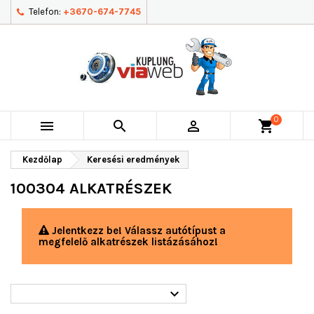
Telefon:
+3670-674-7745
0



shopping_cart
Kezdőlap
Keresési eredmények
100304 ALKATRÉSZEK
Jelentkezz be! Válassz autótípust a
megfelelő alkatrészek listázásához!
