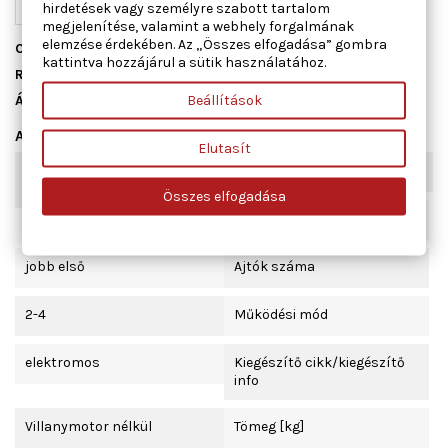
hirdetések vagy személyre szabott tartalom
megjelenítése, valamint a webhely forgalmának
elemzése érdekében. Az „Összes elfogadása” gombra
Cikkszám
01.7478
kattintva hozzájárul a sütik használatához.
Raktáron
1 db
Beállítások
Állapot
Új
Adatlap
Elutasít
Kombinált kapcsoló
komfort funkcióval
funkció
Összes elfogadása
Beépítési oldal
jobb első
Ajtók száma
2-4
Működési mód
elektromos
Kiegészítő cikk/kiegészítő
info
Villanymotor nélkül
Tömeg [kg]