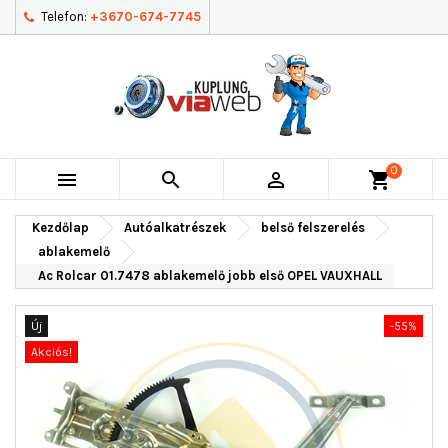
Telefon:
+3670-674-7745
0



shopping_cart
Kezdőlap
Autóalkatrészek
belső felszerelés
ablakemelő
Ac Rolcar 01.7478 ablakemelő jobb első OPEL VAUXHALL
Új
-55%
Akciós!