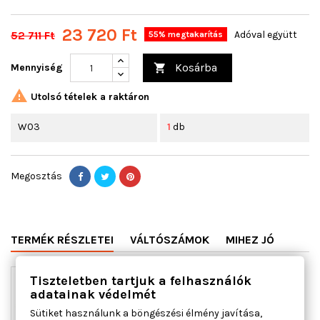
23 720 Ft
52 711 Ft
Adóval együtt
55% megtakarítás
Kosárba
Mennyiség


Utolsó tételek a raktáron
W03
1
db
Megosztás
TERMÉK RÉSZLETEI
VÁLTÓSZÁMOK
MIHEZ JÓ
Tiszteletben tartjuk a felhasználók
adatainak védelmét
Sütiket használunk a böngészési élmény javítása,