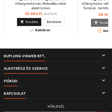
Villanymotorral, Működési mód :
Villanymotor nélk
elektromos
funkció : komfort
mód : elektromos
Ár
Normál
32 864 Ft
41 079 Ft
Ár
28 003 
ár

Kosárba
Bővebben

Kosárba

Raktáron

Nincs

KUPLUNG VIAWEB KFT.

ALKATRÉSZ ÉS SZERVIZ

FIÓKOD

KAPCSOLAT
HÍRLEVÉL