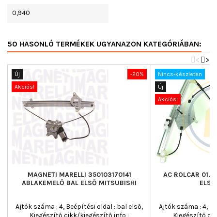
0,940
50 HASONLÓ TERMÉKEK UGYANAZON KATEGÓRIÁBAN:
<
>
Új
-20%
Nincs-készleten
Akciós!
Új
Akciós!
MAGNETI MARELLI 350103170141
AC ROLCAR 01.8
ABLAKEMELŐ BAL ELSŐ MITSUBISHI
ELSŐ
Ajtók száma : 4, Beépítési oldal : bal első,
Ajtók száma : 4, Beé
Kiegészítő cikk/kiegészítő info :
Kiegészítő cik