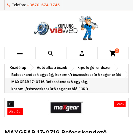
Telefon:
+3670-674-7745
0



shopping_cart
Kezdőlap
Autóalkatrészek
kipufogórendszer
Befecskendező egység, korom-/részecskeszűrő regeneráló
MAXGEAR 17-0716 Befecskendező egység,
korom-/részecskeszűrő regeneráló FORD
Új
-25%
Akciós!
MAXGEAR 17-0716 Befecskendező