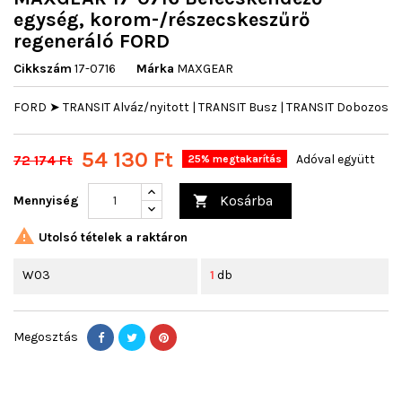
egység, korom-/részecskeszűrő
regeneráló FORD
Cikkszám
17-0716
Márka
MAXGEAR
FORD ➤ TRANSIT Alváz/nyitott | TRANSIT Busz | TRANSIT Dobozos
54 130 Ft
72 174 Ft
Adóval együtt
25% megtakarítás
Kosárba
Mennyiség


Utolsó tételek a raktáron
W03
1
db
Megosztás