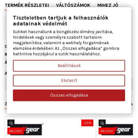
TERMÉK RÉSZLETEI
VÁLTÓSZÁMOK
MIHEZ JÓ
Tiszteletben tartjuk a felhasználók
adatainak védelmét
Sütiket használunk a böngészési élmény javítása,
hirdetések vagy személyre szabott tartalom
megjelenítése, valamint a webhely forgalmának
Cikkszám
17-0716
elemzése érdekében. Az „Összes elfogadása” gombra
kattintva hozzájárul a sütik használatához.
Raktáron
1 db
Állapot
Új
Beállítások
Adatlap
Elutasít
pólusszám
2
Összes elfogadása
31 HASONLÓ TERMÉKEK UGYANAZON KATEGÓRIÁBAN:
>
<
Új
-25%
Új
Akciós!
Akciós!