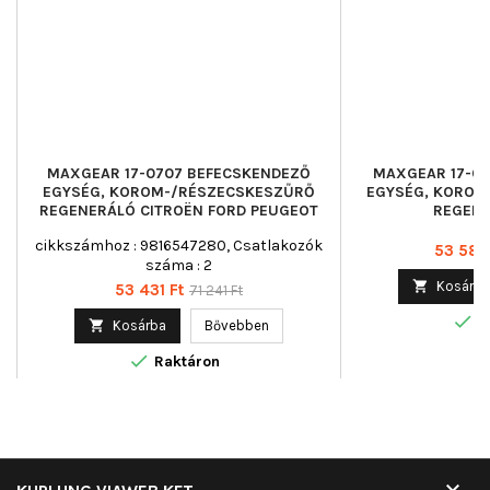
MAXGEAR 17-0707 BEFECSKENDEZŐ
MAXGEAR 17-07
EGYSÉG, KOROM-/RÉSZECSKESZŰRŐ
EGYSÉG, KOROM
REGENERÁLÓ CITROËN FORD PEUGEOT
REGENE
cikkszámhoz : 9816547280, Csatlakozók
Ár
53 585
száma : 2

Kosárba
Ár
Normál
53 431 Ft
71 241 Ft
ár

R

Kosárba
Bővebben

Raktáron
