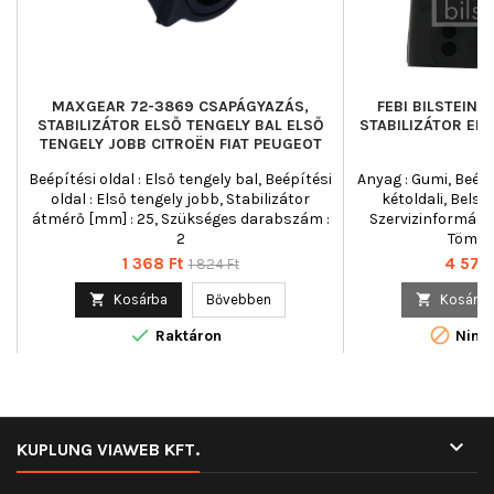
MAXGEAR 72-3869 CSAPÁGYAZÁS,
FEBI BILSTEIN 
STABILIZÁTOR ELSŐ TENGELY BAL ELSŐ
STABILIZÁTOR EL
TENGELY JOBB CITROËN FIAT PEUGEOT
Beépítési oldal : Első tengely bal, Beépítési
Anyag : Gumi, Beépít
oldal : Első tengely jobb, Stabilizátor
kétoldali, Belső
átmérő [mm] : 25, Szükséges darabszám :
Szervizinformáció
2
Tömeg 
Ár
Normál
Ár
1 368 Ft
4 576 
1 824 Ft
ár

Kosárba
Bővebben

Kosárba


Raktáron
Nincs

KUPLUNG VIAWEB KFT.