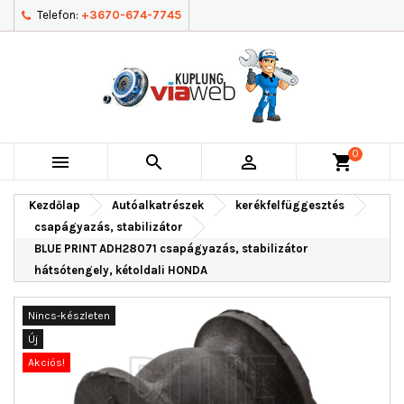
Telefon:
+3670-674-7745
0



shopping_cart
Kezdőlap
Autóalkatrészek
kerékfelfüggesztés
csapágyazás, stabilizátor
BLUE PRINT ADH28071 csapágyazás, stabilizátor
hátsótengely, kétoldali HONDA
Nincs-készleten
Új
Akciós!