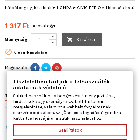
hátsótengely, kétoldali ➤ HONDA ➤ CIVIC FERIO VII lépcsős hátú
1 317 Ft
Adóval együtt
Kosárba
Mennyiség


Nincs-készleten
Megosztás
Tiszteletben tartjuk a felhasználók
adatainak védelmét
TERMÉK RÉSZLETEI
VÁLTÓSZÁMOK
MIHEZ JÓ
Sütiket használunk a böngészési élmény javítása,
hirdetések vagy személyre szabott tartalom
megjelenítése, valamint a webhely forgalmának
elemzése érdekében. Az „Összes elfogadása” gombra
kattintva hozzájárul a sütik használatához.
Beállítások