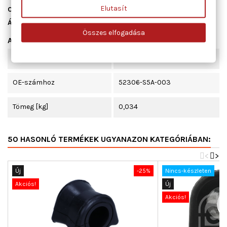
Elutasít
Cikkszám
ADH28071
Állapot
Új
Összes elfogadása
Adatlap
Beépítési oldal
hátsótengely, kétoldali
OE-számhoz
52306-S5A-003
Tömeg [kg]
0,034
50 HASONLÓ TERMÉKEK UGYANAZON KATEGÓRIÁBAN:
<
>
Új
-25%
Nincs-készleten
Akciós!
Új
Akciós!