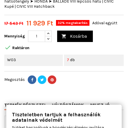
hátsótengely ➤ HONDA ➤ BALLADE VIII lépcsős hátú | CIVIC
Kupé | CIVIC VIII Hatchback
11 929 Ft
17 543 Ft
Adóval együtt
32% megtakarítás
Kosárba
Mennyiség


Raktáron
W03
7
db
Megosztás
TERMÉK RÉSZLETEI
VÁLTÓSZÁMOK
MIHEZ JÓ
Tiszteletben tartjuk a felhasználók
adatainak védelmét
Sütiket használunk a böngészési élmény javítása,