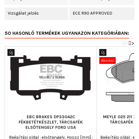
Vizsgálat jelzés
ECE R90 APPROVED
50 HASONLÓ TERMÉKEK UGYANAZON KATEGÓRIÁBAN:
<
>
Új
Új
Akciós!
EBC BRAKES DP33042C
MEYLE 025 211 7
FÉKBETÉTKÉSZLET, TÁRCSAFÉK
TÁRCSAFÉK E
ELSŐTENGELY FORD USA
Beépítési oldal : elsőtengely, Hossz [mm] :
Beépítési oldal : el