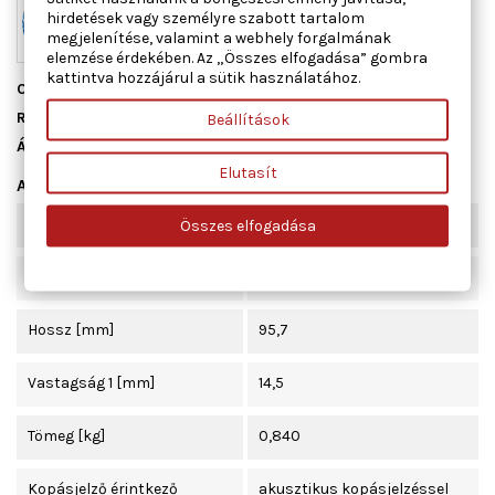
hirdetések vagy személyre szabott tartalom
megjelenítése, valamint a webhely forgalmának
elemzése érdekében. Az „Összes elfogadása” gombra
kattintva hozzájárul a sütik használatához.
Cikkszám
ADH24272
Raktáron
7 db
Beállítások
Állapot
Új
Elutasít
Adatlap
Szélesség [mm]
46,5
Összes elfogadása
Beépítési oldal
hátsótengely
Hossz [mm]
95,7
Vastagság 1 [mm]
14,5
Tömeg [kg]
0,840
Kopásjelző érintkező
akusztikus kopásjelzéssel