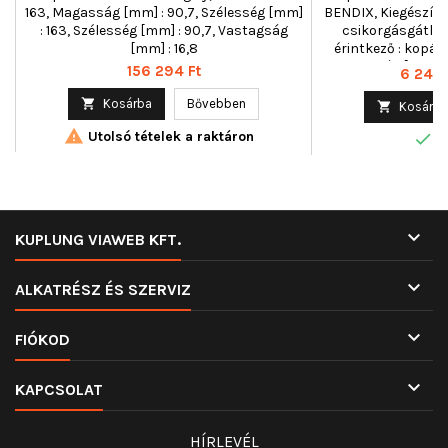
163, Magasság [mm] : 90,7, Szélesség [mm]
BENDIX, Kiegészítő 
: 163, Szélesség [mm] : 90,7, Vastagság
csikorgásgátló 
[mm] : 16,8
érintkező : kopásj
Magasság [mm] : 5
Ár
156 294 Ft
Ár
6 240 
130,9, Vasta

Kosárba
Bővebben

Kosárba

Utolsó tételek a raktáron

R

KUPLUNG VIAWEB KFT.

ALKATRÉSZ ÉS SZERVIZ

FIÓKOD

KAPCSOLAT
HÍRLEVÉL