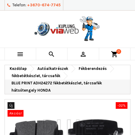
Telefon:
+3670-674-7745
0



shopping_cart
Kezdőlap
Autóalkatrészek
Fékberendezés
fékbetétkészlet, tárcsafék
BLUE PRINT ADH24272 fékbetétkészlet, tárcsafék
hátsótengely HONDA
Új
-32%
Akciós!