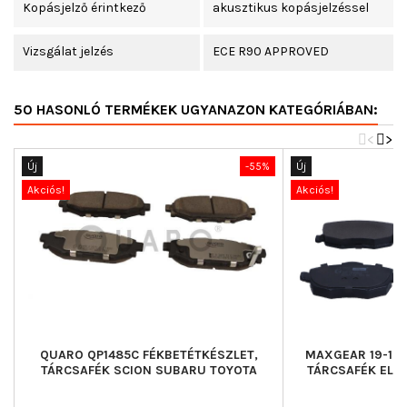
Kopásjelző érintkező
akusztikus kopásjelzéssel
Vizsgálat jelzés
ECE R90 APPROVED
50 HASONLÓ TERMÉKEK UGYANAZON KATEGÓRIÁBAN:
<
>
Új
-55%
Új
Akciós!
Akciós!
QUARO QP1485C FÉKBETÉTKÉSZLET,
MAXGEAR 19-152
TÁRCSAFÉK SCION SUBARU TOYOTA
TÁRCSAFÉK ELS
L