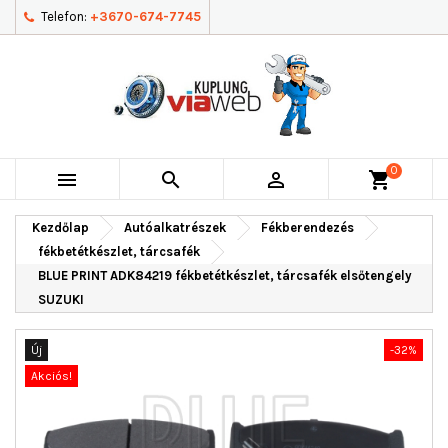
Telefon:
+3670-674-7745
0



shopping_cart
Kezdőlap
Autóalkatrészek
Fékberendezés
fékbetétkészlet, tárcsafék
BLUE PRINT ADK84219 fékbetétkészlet, tárcsafék elsőtengely
SUZUKI
Új
-32%
Akciós!