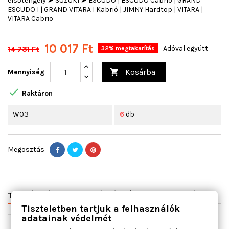
elsőtengely ➤ SUZUKI ➤ ESCUDO | ESCUDO Cabrio | GRAND
ESCUDO I | GRAND VITARA I Kabrió | JIMNY Hardtop | VITARA |
VITARA Cabrio
10 017 Ft
14 731 Ft
Adóval együtt
32% megtakarítás
Kosárba
Mennyiség


Raktáron
W03
6
db
Megosztás
TERMÉK RÉSZLETEI
VÁLTÓSZÁMOK
MIHEZ JÓ
Tiszteletben tartjuk a felhasználók
adatainak védelmét