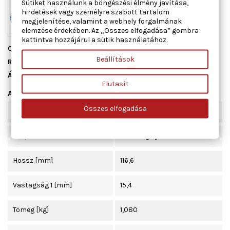
Sütiket használunk a böngészési élmény javítása,
hirdetések vagy személyre szabott tartalom
megjelenítése, valamint a webhely forgalmának
elemzése érdekében. Az „Összes elfogadása” gombra
kattintva hozzájárul a sütik használatához.
Cikkszám
ADK84219
Beállítások
Raktáron
6 db
Állapot
Új
Elutasít
Adatlap
Összes elfogadása
Szélesség [mm]
45,3
Beépítési oldal
elsőtengely
Hossz [mm]
116,6
Vastagság 1 [mm]
15,4
Tömeg [kg]
1,080