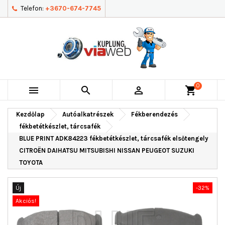
Telefon:
+3670-674-7745
0



shopping_cart
Kezdőlap
Autóalkatrészek
Fékberendezés
fékbetétkészlet, tárcsafék
BLUE PRINT ADK84223 fékbetétkészlet, tárcsafék elsőtengely
CITROËN DAIHATSU MITSUBISHI NISSAN PEUGEOT SUZUKI
TOYOTA
Új
-32%
Akciós!