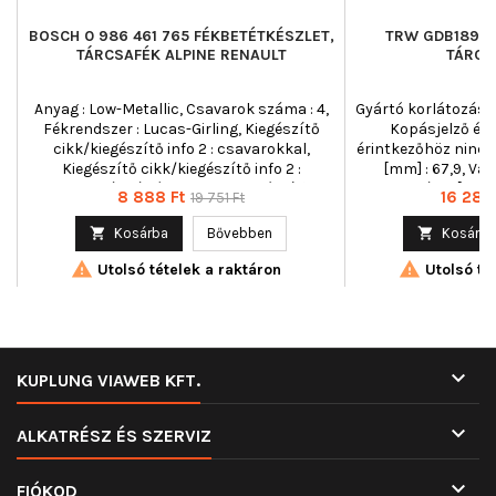
BOSCH 0 986 461 765 FÉKBETÉTKÉSZLET,
TRW GDB1892 
TÁRCSAFÉK ALPINE RENAULT
TÁRCS
Anyag : Low-Metallic, Csavarok száma : 4,
Gyártó korlátozás : 
Fékrendszer : Lucas-Girling, Kiegészítő
Kopásjelző éri
cikk/kiegészítő info 2 : csavarokkal,
érintkezőhöz nincs
Kiegészítő cikk/kiegészítő info 2 :
[mm] : 67,9, Vas
csikorgásgátló lemezzel, Kiegészítő
Vastagság 2 [mm] : 
Ár
Normál
Ár
8 888 Ft
16 288
19 751 Ft
cikk/kiegészítő info : Tartozékokkal,
E9 90R 
ár
Kopásjelző érintkező : integrált

Kosárba
Bővebben

Kosárba
kopásjelzővel, Magasság [mm] : 55,7,


Szélesség [mm] : 130, Vastagság [mm] :
Utolsó tételek a raktáron
Utolsó tét
18,2, Vizsgálat jelzés : ECE-R90, WVA-szám :
20916

KUPLUNG VIAWEB KFT.

ALKATRÉSZ ÉS SZERVIZ

FIÓKOD