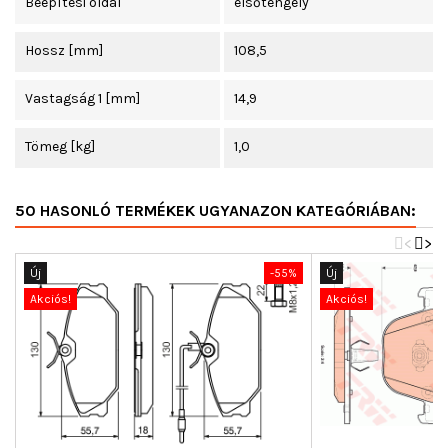
Beépítési oldal
elsőtengely
Hossz [mm]
108,5
Vastagság 1 [mm]
14,9
Tömeg [kg]
1,0
50 HASONLÓ TERMÉKEK UGYANAZON KATEGÓRIÁBAN:
<
>
Új
-55%
Új
Akciós!
Akciós!