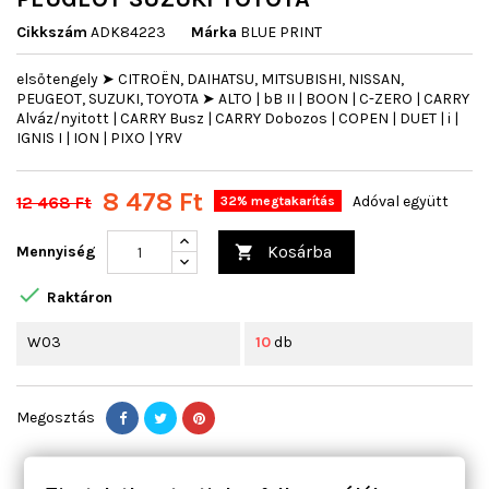
Cikkszám
ADK84223
Márka
BLUE PRINT
elsőtengely ➤ CITROËN, DAIHATSU, MITSUBISHI, NISSAN,
PEUGEOT, SUZUKI, TOYOTA ➤ ALTO | bB II | BOON | C-ZERO | CARRY
Alváz/nyitott | CARRY Busz | CARRY Dobozos | COPEN | DUET | i |
IGNIS I | ION | PIXO | YRV
8 478 Ft
12 468 Ft
Adóval együtt
32% megtakarítás
Kosárba
Mennyiség


Raktáron
W03
10
db
Megosztás