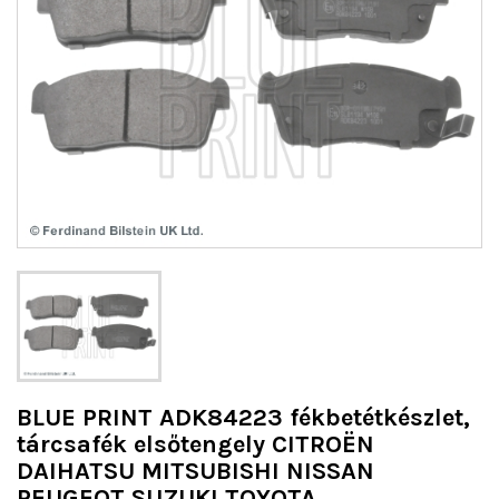
BLUE PRINT ADK84223 fékbetétkészlet,
tárcsafék elsőtengely CITROËN
DAIHATSU MITSUBISHI NISSAN
PEUGEOT SUZUKI TOYOTA