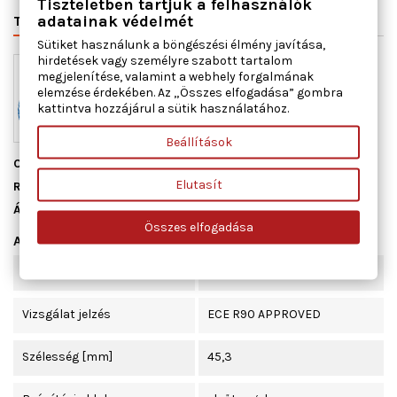
Tiszteletben tartjuk a felhasználók
adatainak védelmét
TERMÉK RÉSZLETEI
VÁLTÓSZÁMOK
MIHEZ JÓ
Sütiket használunk a böngészési élmény javítása,
hirdetések vagy személyre szabott tartalom
megjelenítése, valamint a webhely forgalmának
elemzése érdekében. Az „Összes elfogadása” gombra
kattintva hozzájárul a sütik használatához.
Beállítások
Cikkszám
ADK84223
Elutasít
Raktáron
10 db
Állapot
Új
Összes elfogadása
Adatlap
Kopásjelző érintkező
akusztikus kopásjelzéssel
Vizsgálat jelzés
ECE R90 APPROVED
Szélesség [mm]
45,3