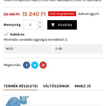
FERIO VII lépcsős hátú | CIVIC Mk V Aerodeck | CIVIC VI Fastback
15 240 Ft
22 412 Ft
Adóval együtt
32% megtakarítás
Kosárba
Mennyiség


Raktáron
Minimális rendelési egység a termékből: 2.
W03
6
db
Megosztás
TERMÉK RÉSZLETEI
VÁLTÓSZÁMOK
MIHEZ JÓ