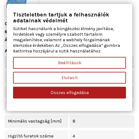
Tiszteletben tartjuk a felhasználók
adatainak védelmét
Cikkszám
ADH24325
Sütiket használunk a böngészési élmény javítása,
Raktáron
6 db
hirdetések vagy személyre szabott tartalom
megjelenítése, valamint a webhely forgalmának
Állapot
Új
elemzése érdekében. Az „Összes elfogadása” gombra
Adatlap
kattintva hozzájárul a sütik használatához.
Vastagság [mm]
48,6
Beállítások
Centrírozási átmérő [mm]
64
Elutasít
Beépítési oldal
hátsótengely
Összes elfogadása
Féktárcsavastagság [mm]
10
Minimális vastagság [mm]
8
rögzítő furatok száma
4