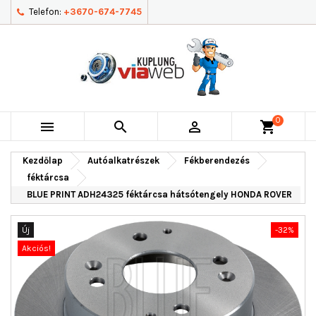
Telefon:
+3670-674-7745
0



shopping_cart
Kezdőlap
Autóalkatrészek
Fékberendezés
féktárcsa
BLUE PRINT ADH24325 féktárcsa hátsótengely HONDA ROVER
Új
-32%
Akciós!