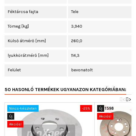
Féktárcsa fajta
Tele
Tömeg [kg]
3,940
Külső átmérő [mm]
260,0
lyukkörátmérő [mm]
114,3
Felület
bevonatolt
50 HASONLÓ TERMÉKEK UGYANAZON KATEGÓRIÁBAN:
<
>
Nincs-készleten
-25%
Új
Új
Akciós!
Akciós!