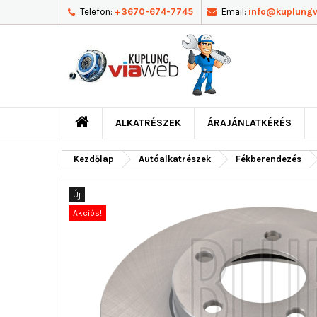
Telefon:
+3670-674-7745
Email:
info@kuplung
ALKATRÉSZEK
ÁRAJÁNLATKÉRÉS
Kezdőlap
Autóalkatrészek
Fékberendezés
Új
Akciós!