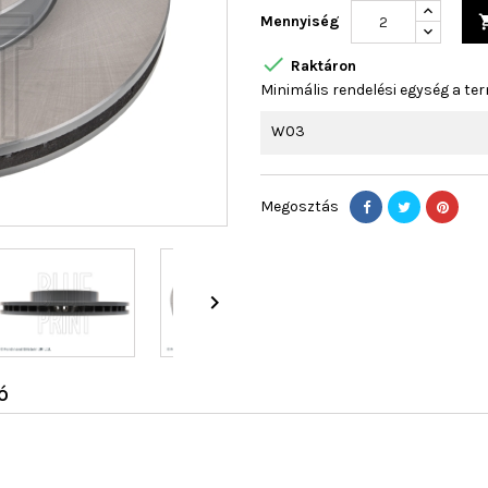
Mennyiség

Raktáron
Minimális rendelési egység a ter
W03
Megosztás

Ó