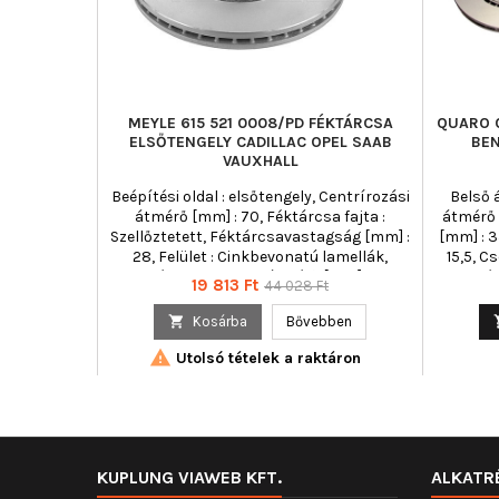
MEYLE 615 521 0008/PD FÉKTÁRCSA
QUARO 
ELSŐTENGELY CADILLAC OPEL SAAB
BEN
VAUXHALL
Beépítési oldal : elsőtengely, Centrírozási
Belső 
átmérő [mm] : 70, Féktárcsa fajta :
átmérő 
Szellőztetett, Féktárcsavastagság [mm] :
[mm] : 
28, Felület : Cinkbevonatú lamellák,
15,5, C
Kerékcsavarfurat-átmérő [mm] : 14,
Fék
Ár
Normál
19 813 Ft
44 028 Ft
Kiegészítő cikk/kiegészítő info 2 :
Féktárcs
ár
csavarokkal, Külső átmérő [mm] : 314,
bevon

Kosárba
Bővebben
lyukkörátmérő [mm] : 110, Lyukszám : 5,
Kieg

Magasság [mm] : 44,9, Minimális
k
Utolsó tételek a raktáron
vastagság [mm] : 25, Szükséges
cikk/k
darabszám : 2
csavar 
lyukkö
[mm] : 
KUPLUNG VIAWEB KFT.
ALKATR