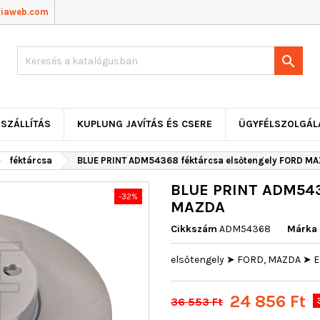
viaweb.com

SZÁLLÍTÁS
KUPLUNG JAVÍTÁS ÉS CSERE
ÜGYFÉLSZOLGÁL
féktárcsa
BLUE PRINT ADM54368 féktárcsa elsőtengely FORD M
BLUE PRINT ADM5436
-32%
MAZDA
Cikkszám
ADM54368
Márka
elsőtengely ➤ FORD, MAZDA ➤ E
24 856 Ft
36 553 Ft