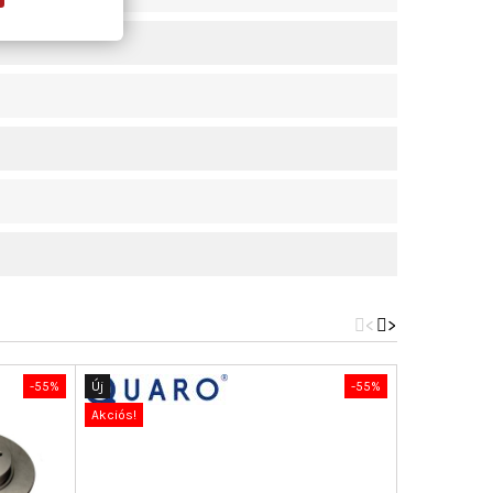
<
>
-55%
Új
-55%
Új
Akciós!
Akciós!