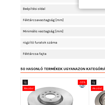
Beépítési oldal
Féktárcsavastagság [mm]
Minimális vastagság [mm]
rögzítő furatok száma
Féktárcsa fajta
50 HASONLÓ TERMÉKEK UGYANAZON KATEGÓRI
Új
-55%
Új
Akciós!
Akciós!