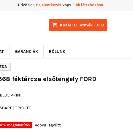
Üdvözlet,
Bejelentkezés
vagy
Fiók létrehozása
shopping_cart
Kosár:
0
Termék - 0 Ft
AT
GARANCIÁK
RÓLUNK
AZDA
8 féktárcsa elsőtengely FORD
BLUE PRINT
SCAPE | TRIBUTE
Adóval együtt
32% megtakarítás