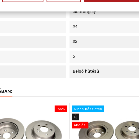
elsőtengely
24
22
5
Belső hűtésű
ÁBAN:
-55%
Nincs-készleten
Új
Akciós!