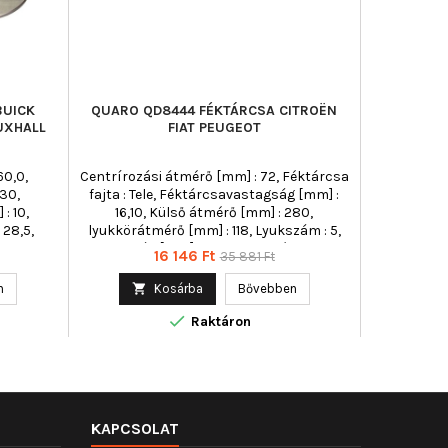
BUICK
QUARO QD8444 FÉKTÁRCSA CITROËN
FEBI B
UXHALL
FIAT PEUGEOT
HÁ
60,0,
Centrírozási átmérő [mm] : 72, Féktárcsa
Beépít
30,
fajta : Tele, Féktárcsavastagság [mm] :
Centrí
: 10,
16,10, Külső átmérő [mm] : 280,
F
 28,5,
lyukkörátmérő [mm] : 118, Lyukszám : 5,
Féktárcsav
Magasság [mm] : 82, Menetméret : 15,5,
bevonatolt
Ár
Normál
16 146 Ft
35 881 Ft
Felület :
Minimális vastagság [mm] : 14,2
lyukkörát
ár
05/06,
vastagsá
n

Kosárba
Bővebben

o 2 :
száma : 2

tő
Tömeg [kg]
Raktáron
rögzítő
] : 268,
agasság
g [mm] :
KAPCSOLAT