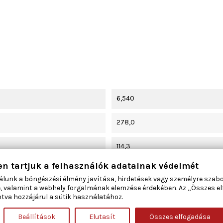
6,540
278,0
114,3
en tartjuk a felhasználók adatainak védelmét
bevonatolt
álunk a böngészési élmény javítása, hirdetések vagy személyre szab
, valamint a webhely forgalmának elemzése érdekében. Az „Összes e
47,0
tva hozzájárul a sütik használatához.
Beállítások
Elutasít
Összes elfogadása
72,2