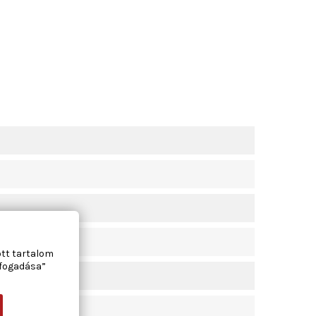
ott tartalom
lfogadása”