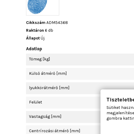
Cikkszám
ADM54368
Raktáron
6 db
Állapot
Új
Adatlap
Tömeg [kg]
Külső átmérő [mm]
lyukkörátmérő [mm]
Tiszteletb
Felület
Sütiket haszn
megjelenítése
Vastagság [mm]
gombra kattin
Centrírozási átmérő [mm]