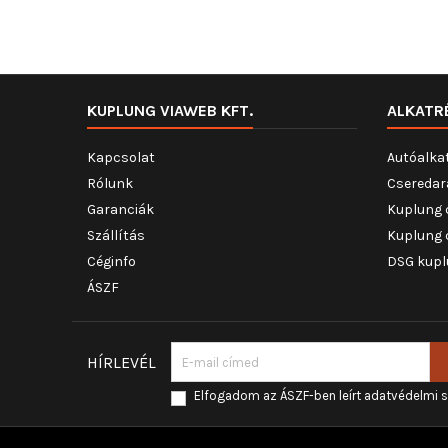
KUPLUNG VIAWEB KFT.
ALKATR
Kapcsolat
Autóalka
Rólunk
Cseredar
Garanciák
Kuplung 
Szállítás
Kuplung 
Céginfo
DSG kupl
ÁSZF
HÍRLEVÉL
Elfogadom az ÁSZF-ben leírt adatvédelmi 