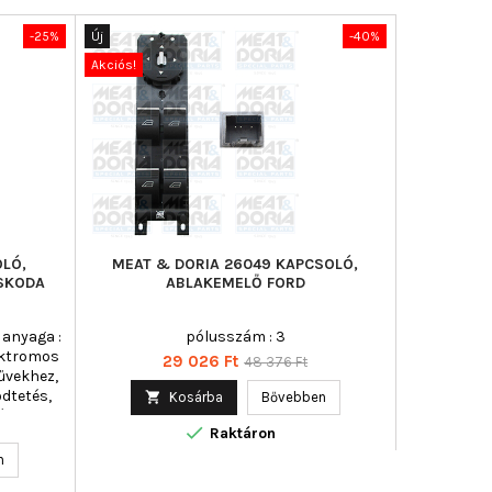
-25%
Új
-40%
Új
Akciós!
Akciós!
LÓ,
MEAT & DORIA 26049 KAPCSOLÓ,
MEAT &
 SKODA
ABLAKEMELŐ FORD
ABLA
z anyaga :
pólusszám : 3
Beé
lektromos
Ár
Normál
29 026 Ft
48 376 Ft
űvekhez,
ár
dtetés,

Kosárba
Bővebben

d :


Raktáron
Uto
kód : REH
n