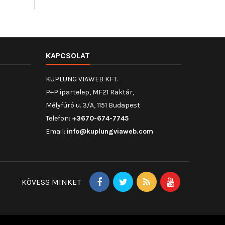
KAPCSOLAT
KUPLUNG VIAWEB KFT.
P+P ipartelep, MF21 Raktár,
Mélyfúró u. 3/A, 1151 Budapest
Telefon:
+3670-674-7745
Email:
info@kuplungviaweb.com
KÖVESS MINKET