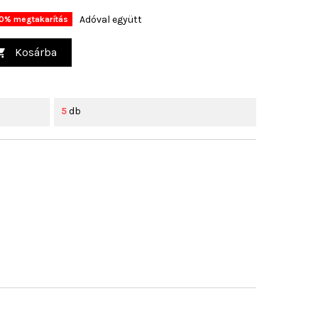
Adóval együtt
0% megtakarítás
Kosárba

5
db