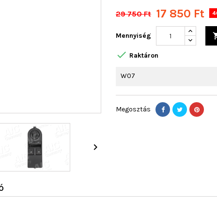
17 850 Ft
29 750 Ft
4
Mennyiség

Raktáron
W07
Megosztás

Ó