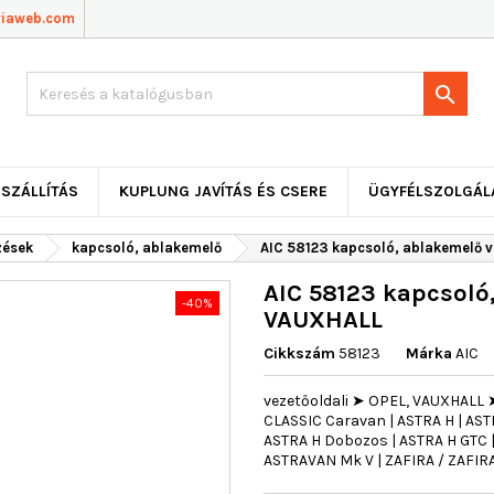
viaweb.com

SZÁLLÍTÁS
KUPLUNG JAVÍTÁS ÉS CSERE
ÜGYFÉLSZOLGÁL
zések
kapcsoló, ablakemelő
AIC 58123 kapcsoló, ablakemelő 
AIC 58123 kapcsoló,
-40%
VAUXHALL
Cikkszám
58123
Márka
AIC
vezetőoldali ➤ OPEL, VAUXHALL ➤
CLASSIC Caravan | ASTRA H | AST
ASTRA H Dobozos | ASTRA H GTC |
ASTRAVAN Mk V | ZAFIRA / ZAFIRA