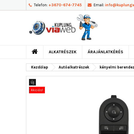
Telefon:
+3670-674-7745
Email:
info@kuplung
ALKATRÉSZEK
ÁRAJÁNLATKÉRÉS
Kezdőlap
Autóalkatrészek
kényelmi berende
Új
Akciós!