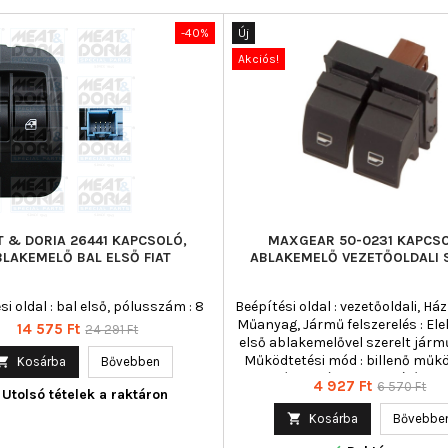
-40%
Új
Akciós!
 & DORIA 26441 KAPCSOLÓ,
MAXGEAR 50-0231 KAPCSO
BLAKEMELŐ BAL ELSŐ FIAT
ABLAKEMELŐ VEZETŐOLDALI
si oldal : bal első, pólusszám : 8
Beépítési oldal : vezetőoldali, Há
Műanyag, Jármű felszerelés : E
Ár
Normál
14 575 Ft
24 291 Ft
első ablakemelővel szerelt járm
ár
Működtetési mód : billenő műkö

Kosárba
Bővebben
pólusszám : 4, Rögzítési mó
Ár
Normál
4 927 Ft
6 570 Ft
Utolsó tételek a raktáron
patentezett, Szín : fekete, Szín
ár

Kosárba
Bővebbe