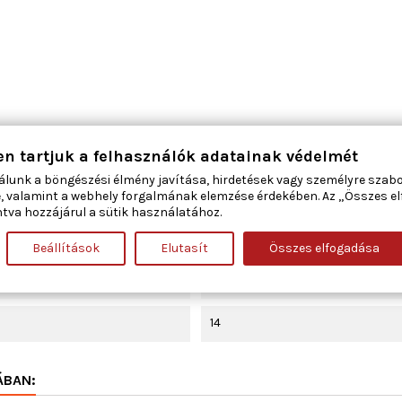
vezetőoldali
en tartjuk a felhasználók adatainak védelmét
álunk a böngészési élmény javítása, hirdetések vagy személyre szab
fekete
, valamint a webhely forgalmának elemzése érdekében. Az „Összes e
tva hozzájárul a sütik használatához.
Elektromos első ablakemelővel s
Beállítások
Elutasít
Összes elfogadása
Műanyag
14
ÁBAN: