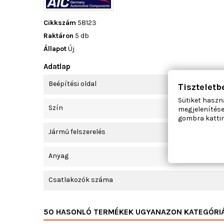
Cikkszám
58123
Raktáron
5 db
Állapot
Új
Adatlap
Beépítési oldal
Tiszteletb
Sütiket haszn
Szín
megjelenítése
gombra kattin
Jármű felszerelés
Anyag
Csatlakozók száma
50 HASONLÓ TERMÉKEK UGYANAZON KATEGÓRI