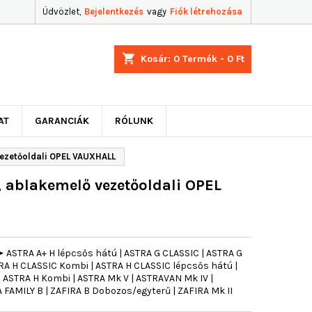
Üdvözlet,
Bejelentkezés
vagy
Fiók létrehozása
shopping_cart
Kosár:
0
Termék - 0 Ft
AT
GARANCIÁK
RÓLUNK
vezetőoldali OPEL VAUXHALL
 ablakemelő vezetőoldali OPEL
 ASTRA A+ H lépcsős hátú | ASTRA G CLASSIC | ASTRA G
RA H CLASSIC Kombi | ASTRA H CLASSIC lépcsős hátú |
 ASTRA H Kombi | ASTRA Mk V | ASTRAVAN Mk IV |
 FAMILY B | ZAFIRA B Dobozos/egyterű | ZAFIRA Mk II