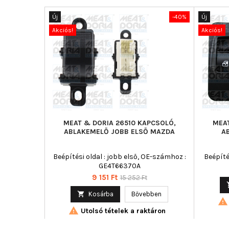
Új
-40%
Új
Akciós!
Akciós!
MEAT & DORIA 26510 KAPCSOLÓ,
MEAT
ABLAKEMELŐ JOBB ELSŐ MAZDA
A
Beépítési oldal : jobb első, OE-számhoz :
Beépíté
GE4T66370A
Ár
Normál
9 151 Ft
15 252 Ft
ár

Kosárba
Bővebben


Utolsó tételek a raktáron