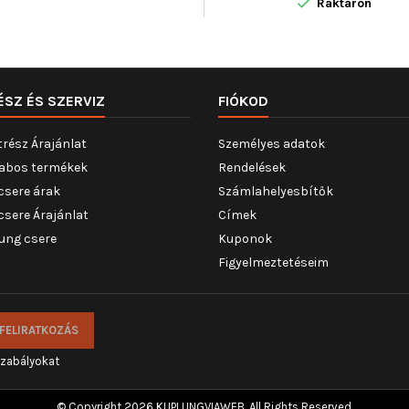

Raktáron
ÉSZ ÉS SZERVIZ
FIÓKOD
trész Árajánlat
Személyes adatok
abos termékek
Rendelések
csere árak
Számlahelyesbítők
csere Árajánlat
Címek
ung csere
Kuponok
Figyelmeztetéseim
szabályokat
© Copyright 2026 KUPLUNGVIAWEB. All Rights Reserved.