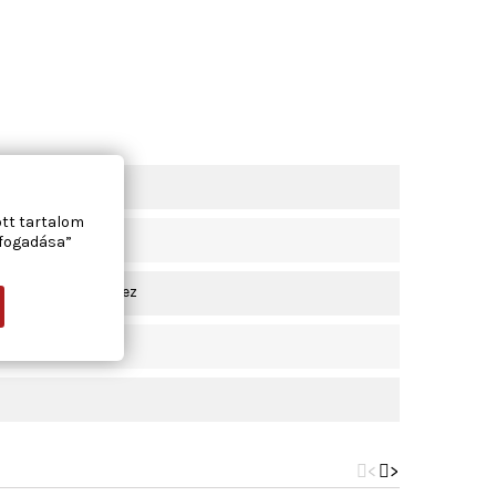
ott tartalom
lfogadása”
zerelt járművekhez
<
>