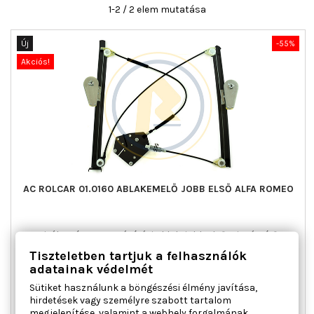
1-2 / 2 elem mutatása
Új
-55%
Akciós!
AC ROLCAR 01.0160 ABLAKEMELŐ JOBB ELSŐ ALFA ROMEO
Ajtók száma : 2, Beépítési oldal : jobb első, Kiegészítő
cikk/kiegészítő info : Villanymotor nélkül, Kombinált kapcsoló
Tiszteletben tartjuk a felhasználók
funkció : komfort funkcióval, Működési mód : elektromos,
adatainak védelmét
Tömeg [kg] : 1,400
Sütiket használunk a böngészési élmény javítása,
Ár
Normál
25 695 Ft
57 100 Ft
hirdetések vagy személyre szabott tartalom
ár

Kosárba
Bővebben
megjelenítése, valamint a webhely forgalmának