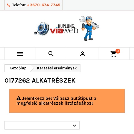
Telefon:
+3670-674-7745
0



shopping_cart
Kezdőlap
Keresési eredmények
0177262 ALKATRÉSZEK
Jelentkezz be! Válassz autótípust a
megfelelő alkatrészek listázásához!
