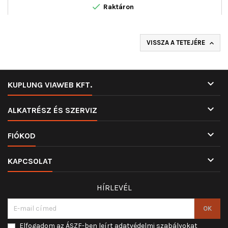

Raktáron
VISSZA A TETEJÉRE


KUPLUNG VIAWEB KFT.

ALKATRÉSZ ÉS SZERVIZ

FIÓKOD

KAPCSOLAT
HÍRLEVÉL
Elfogadom az ÁSZF-ben leírt adatvédelmi szabályokat