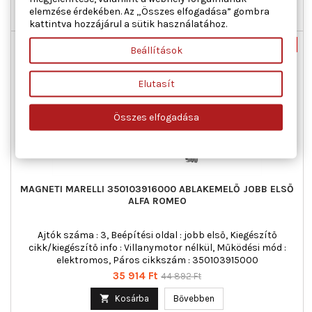
elemzése érdekében. Az „Összes elfogadása” gombra

Raktáron
kattintva hozzájárul a sütik használatához.
Új
-20%
Beállítások
Akciós!
Elutasít
Összes elfogadása
MAGNETI MARELLI 350103916000 ABLAKEMELŐ JOBB ELSŐ
ALFA ROMEO
Ajtók száma : 3, Beépítési oldal : jobb első, Kiegészítő
cikk/kiegészítő info : Villanymotor nélkül, Működési mód :
elektromos, Páros cikkszám : 350103915000
Ár
Normál
35 914 Ft
44 892 Ft
ár

Kosárba
Bővebben