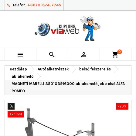
Telefon:
+3670-674-7745
0



shopping_cart
Kezdőlap
Autóalkatrészek
belső felszerelés
ablakemelő
MAGNETI MARELLI 350103916000 ablakemelő jobb első ALFA
ROMEO
Új
-20%
Akciós!