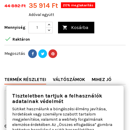
35 914 Ft
44 892 Ft
20% megtakarítás
Adóval együtt
Kosárba
Mennyiség


Raktáron
Megosztás
TERMÉK RÉSZLETEI
VÁLTÓSZÁMOK
MIHEZ JÓ
Tiszteletben tartjuk a felhasználók
adatainak védelmét
Sütiket használunk a böngészési élmény javítása,
hirdetések vagy személyre szabott tartalom
megjelenítése, valamint a webhely forgalmának
elemzése érdekében. Az „Összes elfogadása” gombra
Cikkszám
350103916000
kattintva hozzájárul a sütik használatához.