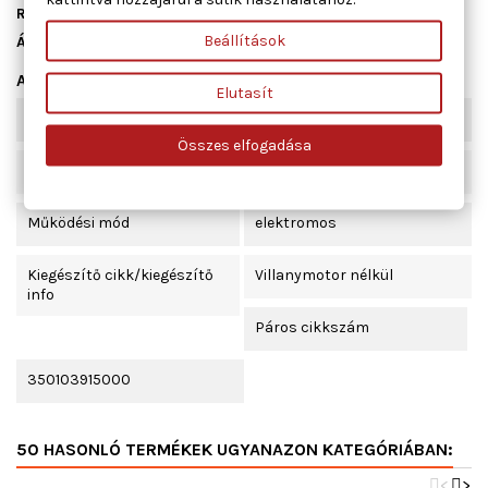
Raktáron
11 db
Beállítások
Állapot
Új
Adatlap
Elutasít
Beépítési oldal
jobb első
Összes elfogadása
Ajtók száma
3
Működési mód
elektromos
Kiegészítő cikk/kiegészítő
Villanymotor nélkül
info
Páros cikkszám
350103915000
50 HASONLÓ TERMÉKEK UGYANAZON KATEGÓRIÁBAN:
<
>