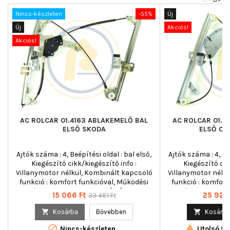
Nincs-készleten
-55%
Új
Új
Akciós!
Akciós!
AC ROLCAR 01.4163 ABLAKEMELŐ BAL
AC ROLCAR 01.7
ELSŐ SKODA
ELSŐ OP
Ajtók száma : 4, Beépítési oldal : bal első,
Ajtók száma : 4, Beé
Kiegészítő cikk/kiegészítő info :
Kiegészítő cik
Villanymotor nélkül, Kombinált kapcsoló
Villanymotor nélk
funkció : komfort funkcióval, Működési
funkció : komfort
mód : elektromos, Tömeg [kg] : 1,450
mód : elektromos
Ár
Normál
Ár
15 066 Ft
25 923 
33 481 Ft
ár

Kosárba
Bővebben

Kosárba


Nincs-készleten
Utolsó tét