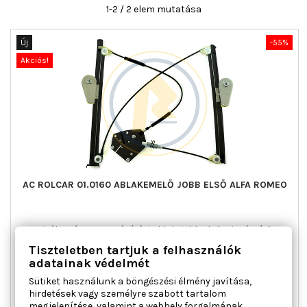
1-2 / 2 elem mutatása
Új
-55%
Akciós!
AC ROLCAR 01.0160 ABLAKEMELŐ JOBB ELSŐ ALFA ROMEO
Ajtók száma : 2, Beépítési oldal : jobb első, Kiegészítő
cikk/kiegészítő info : Villanymotor nélkül, Kombinált kapcsoló
Tiszteletben tartjuk a felhasználók
funkció : komfort funkcióval, Működési mód : elektromos,
adatainak védelmét
Tömeg [kg] : 1,400
Sütiket használunk a böngészési élmény javítása,
Ár
Normál
25 775 Ft
57 278 Ft
hirdetések vagy személyre szabott tartalom
ár

Kosárba
Bővebben
megjelenítése, valamint a webhely forgalmának