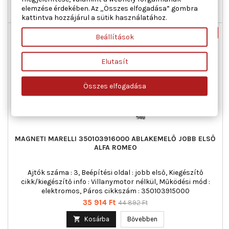
elemzése érdekében. Az „Összes elfogadása” gombra

Raktáron
kattintva hozzájárul a sütik használatához.
Új
-20%
Beállítások
Akciós!
Elutasít
Összes elfogadása
MAGNETI MARELLI 350103916000 ABLAKEMELŐ JOBB ELSŐ
ALFA ROMEO
Ajtók száma : 3, Beépítési oldal : jobb első, Kiegészítő
cikk/kiegészítő info : Villanymotor nélkül, Működési mód :
elektromos, Páros cikkszám : 350103915000
Ár
Normál
35 914 Ft
44 892 Ft
ár

Kosárba
Bővebben