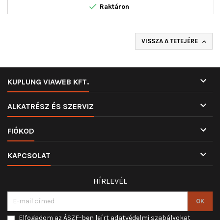

Raktáron
VISSZA A TETEJÉRE


KUPLUNG VIAWEB KFT.

ALKATRÉSZ ÉS SZERVIZ

FIÓKOD

KAPCSOLAT
HÍRLEVÉL
Elfogadom az ÁSZF-ben leírt adatvédelmi szabályokat