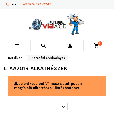
Telefon:
+3670-674-7745
0



shopping_cart
Kezdőlap
Keresési eredmények
LTAA701R ALKATRÉSZEK
Jelentkezz be! Válassz autótípust a
megfelelő alkatrészek listázásához!
