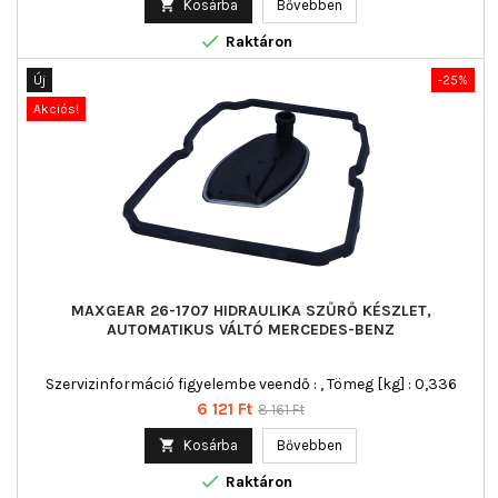

Kosárba
Bővebben

Raktáron
Új
-25%
Akciós!
MAXGEAR 26-1707 HIDRAULIKA SZŰRŐ KÉSZLET,
AUTOMATIKUS VÁLTÓ MERCEDES-BENZ
Szervizinformáció figyelembe veendő : , Tömeg [kg] : 0,336
Ár
Normál
6 121 Ft
8 161 Ft
ár

Kosárba
Bővebben

Raktáron