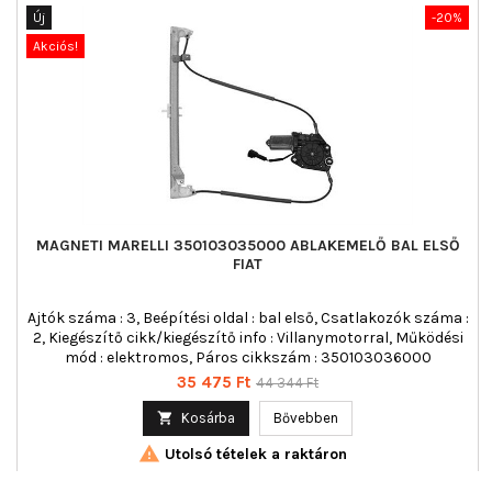
Új
-20%
Akciós!
MAGNETI MARELLI 350103035000 ABLAKEMELŐ BAL ELSŐ
FIAT
Ajtók száma : 3, Beépítési oldal : bal első, Csatlakozók száma :
2, Kiegészítő cikk/kiegészítő info : Villanymotorral, Működési
mód : elektromos, Páros cikkszám : 350103036000
Ár
Normál
35 475 Ft
44 344 Ft
ár

Kosárba
Bővebben

Utolsó tételek a raktáron