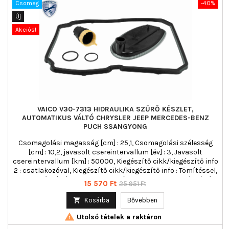
Csomag
-40%
Új
Akciós!
VAICO V30-7313 HIDRAULIKA SZŰRŐ KÉSZLET,
AUTOMATIKUS VÁLTÓ CHRYSLER JEEP MERCEDES-BENZ
PUCH SSANGYONG
Csomagolási magasság [cm] : 25,1, Csomagolási szélesség
[cm] : 10,2, javasolt csereintervallum [év] : 3, Javasolt
csereintervallum [km] : 50000, Kiegészítő cikk/kiegészítő info
2 : csatlakozóval, Kiegészítő cikk/kiegészítő info : Tömítéssel,
Sebességváltó fajta : 5 fokozatú automata, Sebességváltó
Ár
Normál
15 570 Ft
25 951 Ft
típus : 722,6, Tömeg [kg] : 0,4729, további szükséges cikkek
ár
lásd tartozéklista :

Kosárba
Bővebben

Utolsó tételek a raktáron