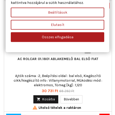
kattintva hozzájárul a sütik használatához.
Új
-55%
Beállítások
Akciós!
Elutasít
Összes elfogadása
AC ROLCAR 01.1801 ABLAKEMELŐ BAL ELSŐ FIAT
Ajtók száma : 2, Beépítési oldal : bal első, Kiegészítő
cikk/kiegészítő info : Villanymotorral, Működési mód :
elektromos, Tömeg [kg] : 1,120
Ár
Normál
30 731 Ft
68 292 Ft
ár

Kosárba
Bővebben

Utolsó tételek a raktáron