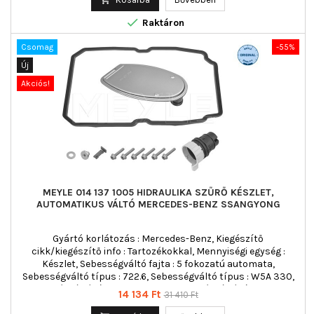

Raktáron
Csomag
-55%
Új
Akciós!
MEYLE 014 137 1005 HIDRAULIKA SZŰRŐ KÉSZLET,
AUTOMATIKUS VÁLTÓ MERCEDES-BENZ SSANGYONG
Gyártó korlátozás : Mercedes-Benz, Kiegészítő
cikk/kiegészítő info : Tartozékokkal, Mennyiségi egység :
Készlet, Sebességváltó fajta : 5 fokozatú automata,
Sebességváltó típus : 722.6, Sebességváltó típus : W5A 330,
Sebességváltó típus : W5A 380, Sebességváltó típus : W5A
Ár
Normál
14 134 Ft
31 410 Ft
580, Sebességváltó típus : W5A 900
ár