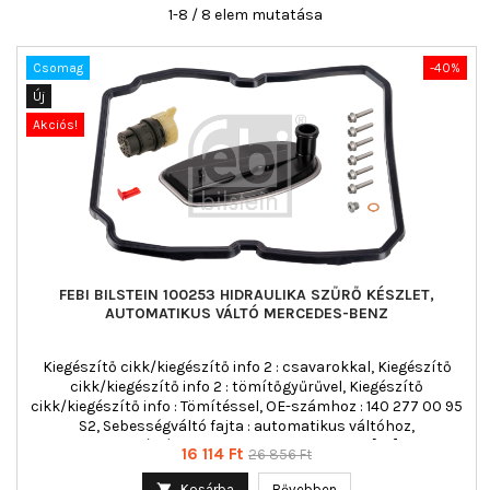
1-8 / 8 elem mutatása
Csomag
-40%
Új
Akciós!
FEBI BILSTEIN 100253 HIDRAULIKA SZŰRŐ KÉSZLET,
AUTOMATIKUS VÁLTÓ MERCEDES-BENZ
Kiegészítő cikk/kiegészítő info 2 : csavarokkal, Kiegészítő
cikk/kiegészítő info 2 : tömítőgyűrűvel, Kiegészítő
cikk/kiegészítő info : Tömítéssel, OE-számhoz : 140 277 00 95
S2, Sebességváltó fajta : automatikus váltóhoz,
Szervizinformáció figyelembe veendő : , Tömeg [kg] : 0,336
Ár
Normál
16 114 Ft
26 856 Ft
ár

Kosárba
Bővebben