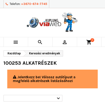
Telefon:
+3670-674-7745
0



shopping_cart
Kezdőlap
Keresési eredmények
100253 ALKATRÉSZEK
Jelentkezz be! Válassz autótípust a
megfelelő alkatrészek listázásához!
