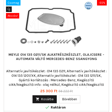
Csomag
-55%
Új
Akciós!
MEYLE 014 135 0211/SK ALKATRÉSZKÉSZLET, OLAJCSERE -
AUTOMATA VÁLTÓ MERCEDES-BENZ SSANGYONG
Alternatív javítókészlet : 014 135 0211, Alternatív javítókészlet :
014 135 1201/XK, Alternatív javítókészlet : 014 135 1211/SK,
Gyártó korlátozás : Mercedes-Benz, Kiegészítő
cikk/kiegészítő info : olaj nélkül, Kiegészítő cikk/kiegészítő
info : Tartozékokkal, Mennyiségi egység : Készlet,
Ár
Normál
25 300 Ft
56 222 Ft
Sebességváltó fajta : 5 fokozatú automata, Sebességváltó
ár
típus : 722.6, Sebességváltó típus : W5A 330, Sebességváltó

Kosárba
Bővebben
típus : W5A 380, Sebességváltó típus : W5A 580,

Sebességváltó típus : W5A 900
Raktáron