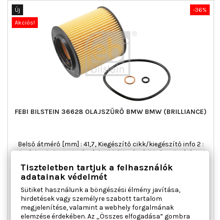
Új
-36%
Akciós!
FEBI BILSTEIN 36628 OLAJSZŰRŐ BMW BMW (BRILLIANCE)
Belső átmérő [mm] : 41,7, Kiegészítő cikk/kiegészítő info 2 :
tömítőgyűrűvel, Kiegészítő cikk/kiegészítő info : Tömítéssel,
Külső átmérő [mm] : 73,5, Magasság [mm] : 79, OE-számhoz :
Tiszteletben tartjuk a felhasználók
11 42 7 953 129, Szűrő kivitel : Szűrőbetét, Tömeg [kg] : 0,043
adatainak védelmét
Ár
Normál
3 011 Ft
4 705 Ft
Sütiket használunk a böngészési élmény javítása,
ár

Kosárba
Bővebben
hirdetések vagy személyre szabott tartalom
megjelenítése, valamint a webhely forgalmának

Raktáron
elemzése érdekében. Az „Összes elfogadása” gombra