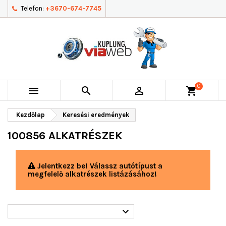
Telefon:
+3670-674-7745
0



shopping_cart
Kezdőlap
Keresési eredmények
100856 ALKATRÉSZEK
Jelentkezz be! Válassz autótípust a
megfelelő alkatrészek listázásához!
