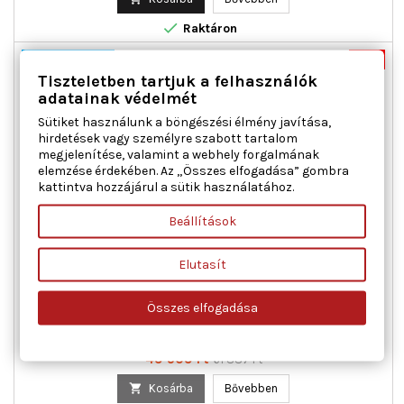

Raktáron
Nincs-készleten
-20%
Tiszteletben tartjuk a felhasználók
Új
adatainak védelmét
Akciós!
Sütiket használunk a böngészési élmény javítása,
hirdetések vagy személyre szabott tartalom
megjelenítése, valamint a webhely forgalmának
elemzése érdekében. Az „Összes elfogadása” gombra
kattintva hozzájárul a sütik használatához.
Beállítások
MAGNETI MARELLI 350103732000 ABLAKEMELŐ JOBB ELSŐ
CITROËN FIAT PEUGEOT
Elutasít
Ajtók száma : 5, Beépítési oldal : jobb első, Kiegészítő
Összes elfogadása
cikk/kiegészítő info : Villanymotor nélkül, Működési mód :
elektromos, Páros cikkszám : 350103731000
Ár
Normál
49 509 Ft
61 887 Ft
ár

Kosárba
Bővebben