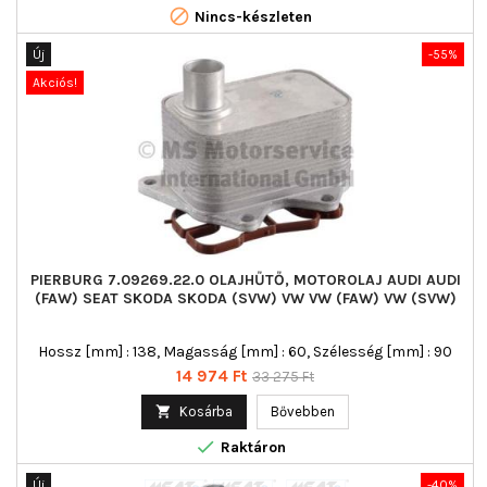

Nincs-készleten
Új
-55%
Akciós!
PIERBURG 7.09269.22.0 OLAJHŰTŐ, MOTOROLAJ AUDI AUDI
(FAW) SEAT SKODA SKODA (SVW) VW VW (FAW) VW (SVW)
Hossz [mm] : 138, Magasság [mm] : 60, Szélesség [mm] : 90
Ár
Normál
14 974 Ft
33 275 Ft
ár

Kosárba
Bővebben

Raktáron
Új
-40%