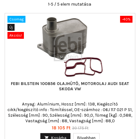
1-5 / 5 elem mutatása
Csomag
-40%
Új
Akciós!
FEBI BILSTEIN 100856 OLAJHŰTŐ, MOTOROLAJ AUDI SEAT
SKODA VW
Anyag : Alumínium, Hossz [mm] : 138, Kiegészítő
cikk/kiegészítő info : Tömítéssel, OE-számhoz : 06J 117 021 P S1,
Szélesség [mm] : 90, Szélesség [mm] : 90,0, Tömeg [kg] : 0,588,
Vastagság [mm] : 88, Vastagság [mm] : 88,0
Ár
Normál
18 105 Ft
30 175 Ft
ár

Kosárba
Bővebben