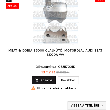
Akciós!
MEAT & DORIA 95009 OLAJHŰTŐ, MOTOROLAJ AUDI SEAT
SKODA VW
OE-számhoz : 06J117021D
Ár
Normál
19 117 Ft
31 862 Ft
ár

Kosárba
Bővebben

Utolsó tételek a raktáron
VISSZA A TETEJÉRE
