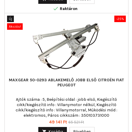

Raktáron
Új
-25%
Akciós!
MAXGEAR 50-0293 ABLAKEMELŐ JOBB ELSŐ CITROËN FIAT
PEUGEOT
Ajtók száma : 5, Beépítési oldal : jobb első, Kiegészítő
cikk/kiegészítő info : Villanymotor nélkül, Kiegészítő
cikk/kiegészítő info : Villanymotorral, Működési mód :
elektromos, Páros cikkszám : 350103731000
Ár
Normál
49 141 Ft
65 521 Ft
ár

Kosárba
Bővebben