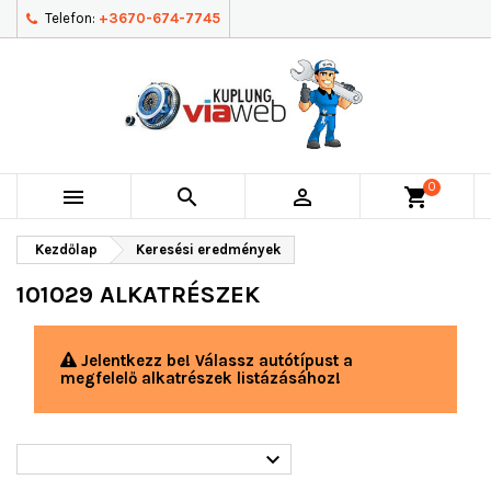
Telefon:
+3670-674-7745
0



shopping_cart
Kezdőlap
Keresési eredmények
101029 ALKATRÉSZEK
Jelentkezz be! Válassz autótípust a
megfelelő alkatrészek listázásához!
