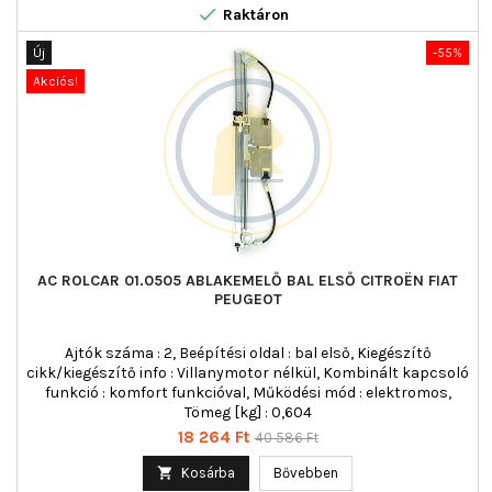

Raktáron
Új
-55%
Akciós!
AC ROLCAR 01.0505 ABLAKEMELŐ BAL ELSŐ CITROËN FIAT
PEUGEOT
Ajtók száma : 2, Beépítési oldal : bal első, Kiegészítő
cikk/kiegészítő info : Villanymotor nélkül, Kombinált kapcsoló
funkció : komfort funkcióval, Működési mód : elektromos,
Tömeg [kg] : 0,604
Ár
Normál
18 264 Ft
40 586 Ft
ár

Kosárba
Bővebben