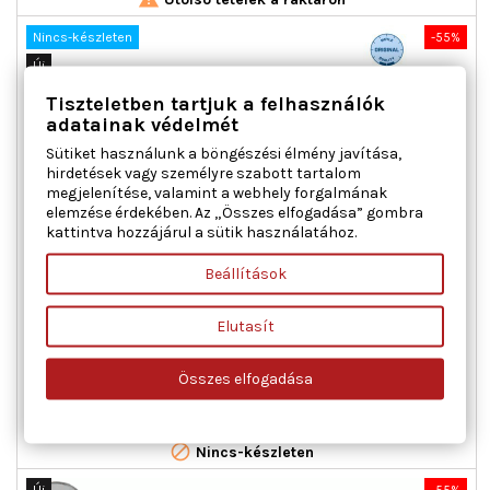
Nincs-készleten
-55%
Új
Akciós!
Tiszteletben tartjuk a felhasználók
adatainak védelmét
Sütiket használunk a böngészési élmény javítása,
hirdetések vagy személyre szabott tartalom
megjelenítése, valamint a webhely forgalmának
elemzése érdekében. Az „Összes elfogadása” gombra
kattintva hozzájárul a sütik használatához.
MEYLE 016 060 0094 RÚD/KAR, STABILIZÁTOR HÁTSÓ
Beállítások
TENGELY JOBB MERCEDES-BENZ MERCEDES-BENZ (BBDC)
Elutasít
Beépítési oldal : Hátsó tengely jobb, Hossz [mm] : 233, Páros
cikkszám : 016 060 0093, Rúd/kar : kapcsolórúd
Összes elfogadása
Ár
Normál
4 598 Ft
10 218 Ft
ár

Kosárba
Bővebben

Nincs-készleten
Új
-55%