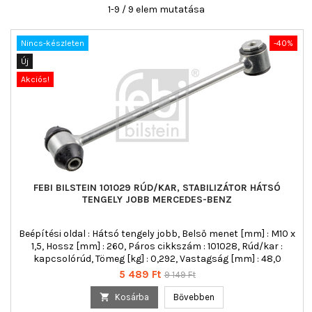
1-9 / 9 elem mutatása
Nincs-készleten
-40%
Új
Akciós!
FEBI BILSTEIN 101029 RÚD/KAR, STABILIZÁTOR HÁTSÓ
TENGELY JOBB MERCEDES-BENZ
Beépítési oldal : Hátsó tengely jobb, Belső menet [mm] : M10 x
1,5, Hossz [mm] : 260, Páros cikkszám : 101028, Rúd/kar :
kapcsolórúd, Tömeg [kg] : 0,292, Vastagság [mm] : 48,0
Ár
Normál
5 489 Ft
9 149 Ft
ár

Kosárba
Bővebben