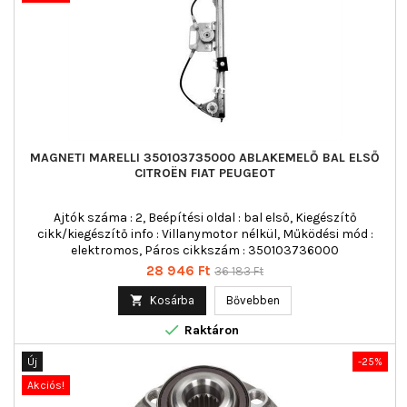
MAGNETI MARELLI 350103735000 ABLAKEMELŐ BAL ELSŐ
CITROËN FIAT PEUGEOT
Ajtók száma : 2, Beépítési oldal : bal első, Kiegészítő
cikk/kiegészítő info : Villanymotor nélkül, Működési mód :
elektromos, Páros cikkszám : 350103736000
Ár
Normál
28 946 Ft
36 183 Ft
ár

Kosárba
Bővebben

Raktáron
Új
-25%
Akciós!