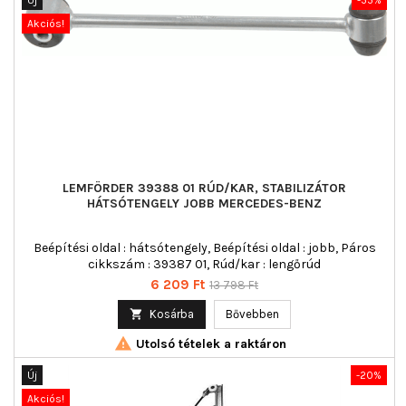
Akciós!
LEMFÖRDER 39388 01 RÚD/KAR, STABILIZÁTOR
HÁTSÓTENGELY JOBB MERCEDES-BENZ
Beépítési oldal : hátsótengely, Beépítési oldal : jobb, Páros
cikkszám : 39387 01, Rúd/kar : lengőrúd
Ár
Normál
6 209 Ft
13 798 Ft
ár

Kosárba
Bővebben

Utolsó tételek a raktáron
Új
-20%
Akciós!