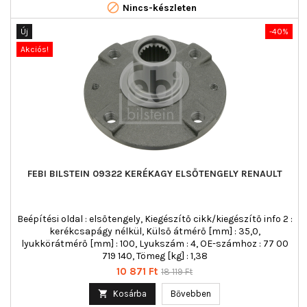

Nincs-készleten
Új
-40%
Akciós!
FEBI BILSTEIN 09322 KERÉKAGY ELSŐTENGELY RENAULT
Beépítési oldal : elsőtengely, Kiegészítő cikk/kiegészítő info 2 :
kerékcsapágy nélkül, Külső átmérő [mm] : 35,0,
lyukkörátmérő [mm] : 100, Lyukszám : 4, OE-számhoz : 77 00
719 140, Tömeg [kg] : 1,38
Ár
Normál
10 871 Ft
18 119 Ft
ár

Kosárba
Bővebben