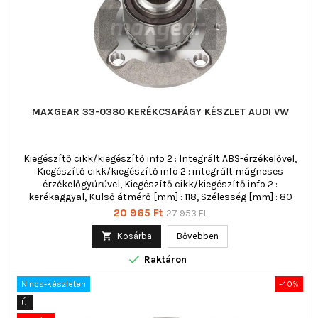
MAXGEAR 33-0380 KERÉKCSAPÁGY KÉSZLET AUDI VW
Kiegészítő cikk/kiegészítő info 2 : Integrált ABS-érzékelővel,
Kiegészítő cikk/kiegészítő info 2 : integrált mágneses
érzékelőgyűrűvel, Kiegészítő cikk/kiegészítő info 2 :
kerékaggyal, Külső átmérő [mm] : 118, Szélesség [mm] : 80
Ár
Normál
20 965 Ft
27 953 Ft
ár

Kosárba
Bővebben

Raktáron
Nincs-készleten
-40%
Új