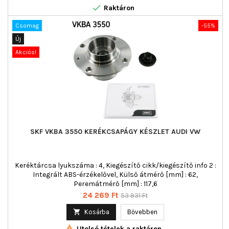

Raktáron
Csomag
-55%
Új
Akciós!
SKF VKBA 3550 KERÉKCSAPÁGY KÉSZLET AUDI VW
Keréktárcsa lyukszáma : 4, Kiegészítő cikk/kiegészítő info 2 :
Integrált ABS-érzékelővel, Külső átmérő [mm] : 62,
Peremátmérő [mm] : 117,6
Ár
Normál
24 269 Ft
53 931 Ft
ár

Kosárba
Bővebben

Utolsó tételek a raktáron