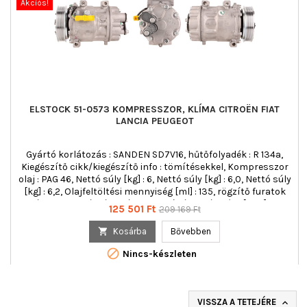
Akciós!
ELSTOCK 51-0573 KOMPRESSZOR, KLÍMA CITROËN FIAT
LANCIA PEUGEOT
Gyártó korlátozás : SANDEN SD7V16, hűtőfolyadék : R 134a,
Kiegészítő cikk/kiegészítő info : tömítésekkel, Kompresszor
olaj : PAG 46, Nettó súly [kg] : 6, Nettó súly [kg] : 6,0, Nettó súly
[kg] : 6,2, Olajfeltöltési mennyiség [ml] : 135, rögzítő furatok
száma : 3, Rovátkák száma : 6, Szíjtárcsaátmérő [mm] : 119,
Ár
Normál
125 501 Ft
209 169 Ft
Szíjtárcsaátmérő [mm] : 119,0
ár

Kosárba
Bővebben

Nincs-készleten
VISSZA A TETEJÉRE
