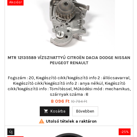
Akciós!
MTR 12135589 VÍZSZIVATTYÚ CITROËN DACIA DODGE NISSAN
PEUGEOT RENAULT
Fogszám : 20, Kiegészítő cikk/kiegészítő info 2 : állócsavarral,
Kiegészítő cikk/kiegészítő info 2 : anya nélkül, Kiegészítő
cikk/kiegészítő info : Tömítéssel, Működési mód : mechanikus,
szárnyak száma : 8
Ár
Normál
8 096 Ft
10 794 Ft
ár

Kosárba
Bővebben

Utolsó tételek a raktáron
Új
-25%