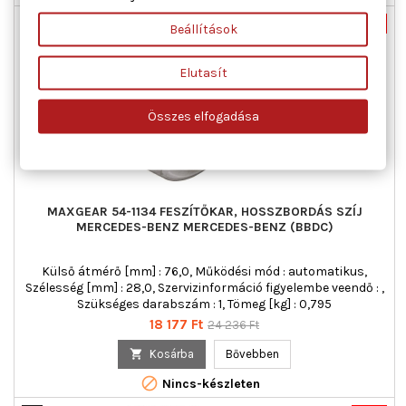
Nincs-készleten
-25%
Beállítások
Új
Akciós!
Elutasít
Összes elfogadása
MAXGEAR 54-1134 FESZÍTŐKAR, HOSSZBORDÁS SZÍJ
MERCEDES-BENZ MERCEDES-BENZ (BBDC)
Külső átmérő [mm] : 76,0, Működési mód : automatikus,
Szélesség [mm] : 28,0, Szervizinformáció figyelembe veendő : ,
Szükséges darabszám : 1, Tömeg [kg] : 0,795
Ár
Normál
18 177 Ft
24 236 Ft
ár

Kosárba
Bővebben

Nincs-készleten