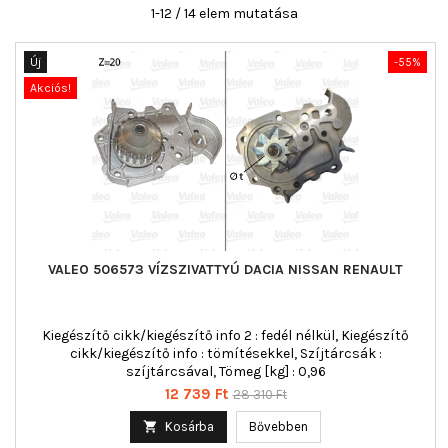
1-12 / 14 elem mutatása
Új
-55%
Akciós!
VALEO 506573 VÍZSZIVATTYÚ DACIA NISSAN RENAULT
Kiegészítő cikk/kiegészítő info 2 : fedél nélkül, Kiegészítő
cikk/kiegészítő info : tömítésekkel, Szíjtárcsák :
szíjtárcsával, Tömeg [kg] : 0,96
Ár
Normál
12 739 Ft
28 310 Ft
ár

Kosárba
Bővebben