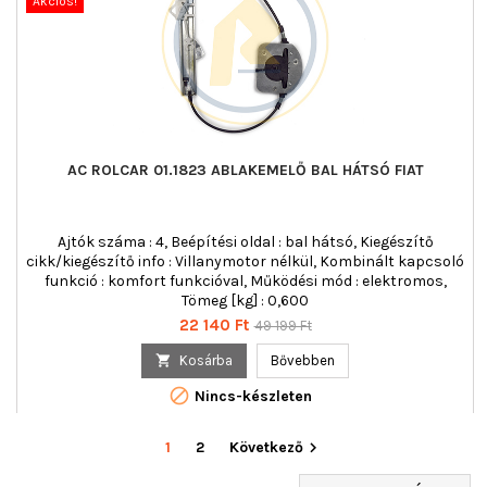
Akciós!
AC ROLCAR 01.1823 ABLAKEMELŐ BAL HÁTSÓ FIAT
Ajtók száma : 4, Beépítési oldal : bal hátsó, Kiegészítő
cikk/kiegészítő info : Villanymotor nélkül, Kombinált kapcsoló
funkció : komfort funkcióval, Működési mód : elektromos,
Tömeg [kg] : 0,600
Ár
Normál
22 140 Ft
49 199 Ft
ár

Kosárba
Bővebben

Nincs-készleten
1
2
Következő
