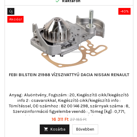

Raktáron
Új
-40%
Akciós!
FEBI BILSTEIN 21988 VÍZSZIVATTYÚ DACIA NISSAN RENAULT
Anyag : Aluöntvény, Fogszám : 20, Kiegészítő cikk/kiegészítő
info 2 : csavarokkal, Kiegészítő cikk/kiegészítő info :
Tömítéssel, OE-számhoz : 82 00 146 298, szárnyak száma : 8,
Szervizinformáció figyelembe veendő : , Tömeg [kg] : 0,771,
Tömítés anyaga : Papír, Vízpumpa járókerék anyaga :
Ár
Normál
16 311 Ft
27 185 Ft
Műanyag
ár

Kosárba
Bővebben