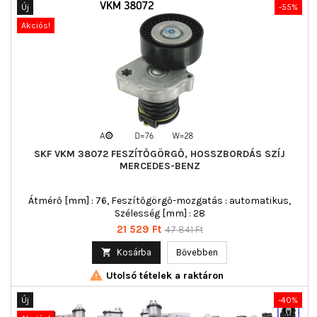
Új
-55%
Akciós!
SKF VKM 38072 FESZÍTŐGÖRGŐ, HOSSZBORDÁS SZÍJ
MERCEDES-BENZ
Átmérő [mm] : 76, Feszítőgörgő-mozgatás : automatikus,
Szélesség [mm] : 28
Ár
Normál
21 529 Ft
47 841 Ft
ár

Kosárba
Bővebben

Utolsó tételek a raktáron
Új
-40%