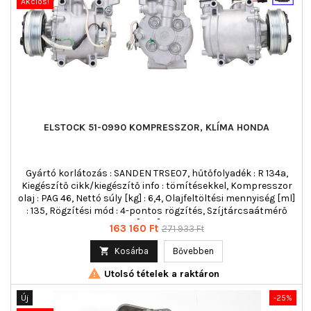
Akciós!
ELSTOCK 51-0990 KOMPRESSZOR, KLÍMA HONDA
Gyártó korlátozás : SANDEN TRSE07, hűtőfolyadék : R 134a,
Kiegészítő cikk/kiegészítő info : tömítésekkel, Kompresszor
olaj : PAG 46, Nettó súly [kg] : 6,4, Olajfeltöltési mennyiség [ml]
: 135, Rögzítési mód : 4-pontos rögzítés, Szíjtárcsaátmérő
[mm] : 112
Ár
Normál
163 160 Ft
271 933 Ft
ár

Kosárba
Bővebben

Utolsó tételek a raktáron
Új
-25%