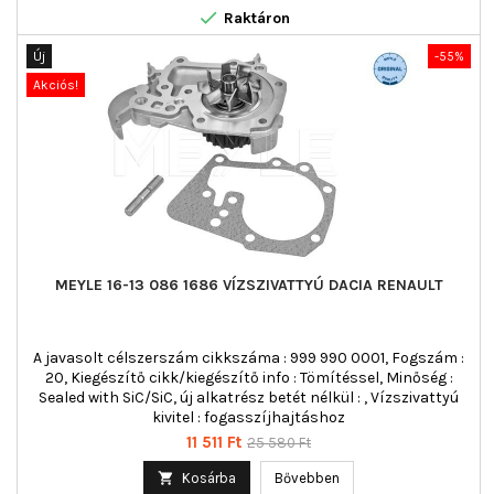

Raktáron
Új
-55%
Akciós!
MEYLE 16-13 086 1686 VÍZSZIVATTYÚ DACIA RENAULT
A javasolt célszerszám cikkszáma : 999 990 0001, Fogszám :
20, Kiegészítő cikk/kiegészítő info : Tömítéssel, Minőség :
Sealed with SiC/SiC, új alkatrész betét nélkül : , Vízszivattyú
kivitel : fogasszíjhajtáshoz
Ár
Normál
11 511 Ft
25 580 Ft
ár

Kosárba
Bővebben