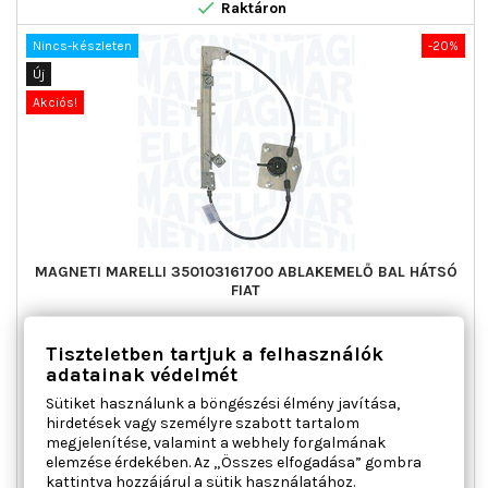

Raktáron
Nincs-készleten
-20%
Új
Akciós!
MAGNETI MARELLI 350103161700 ABLAKEMELŐ BAL HÁTSÓ
FIAT
Ajtók száma : 5, Beépítési oldal : bal hátsó, Kiegészítő
Tiszteletben tartjuk a felhasználók
cikk/kiegészítő info : Villanymotor nélkül, Működési mód :
adatainak védelmét
elektromos, Páros cikkszám : 350103161800
Sütiket használunk a böngészési élmény javítása,
Ár
Normál
41 455 Ft
51 819 Ft
hirdetések vagy személyre szabott tartalom
ár
megjelenítése, valamint a webhely forgalmának

Kosárba
Bővebben
elemzése érdekében. Az „Összes elfogadása” gombra

Nincs-készleten
kattintva hozzájárul a sütik használatához.