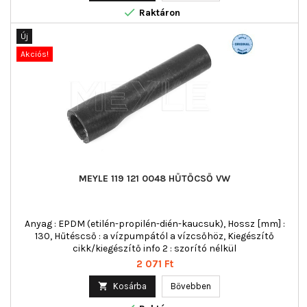

Raktáron
Új
Akciós!
MEYLE 119 121 0048 HŰTŐCSŐ VW
Anyag : EPDM (etilén-propilén-dién-kaucsuk), Hossz [mm] :
130, Hűtéscső : a vízpumpától a vízcsőhöz, Kiegészítő
cikk/kiegészítő info 2 : szorító nélkül
Ár
2 071 Ft

Kosárba
Bővebben