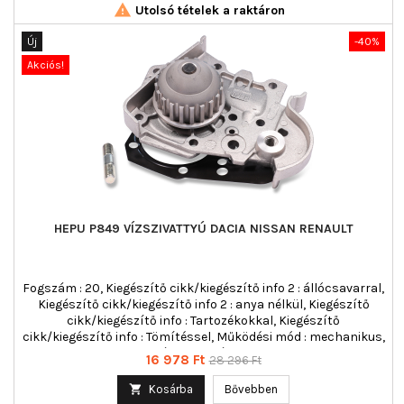

Utolsó tételek a raktáron
Új
-40%
Akciós!
HEPU P849 VÍZSZIVATTYÚ DACIA NISSAN RENAULT
Fogszám : 20, Kiegészítő cikk/kiegészítő info 2 : állócsavarral,
Kiegészítő cikk/kiegészítő info 2 : anya nélkül, Kiegészítő
cikk/kiegészítő info : Tartozékokkal, Kiegészítő
cikk/kiegészítő info : Tömítéssel, Működési mód : mechanikus,
szárnyak száma : 8
Ár
Normál
16 978 Ft
28 296 Ft
ár

Kosárba
Bővebben