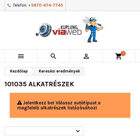
Telefon:
+3670-674-7745
0



shopping_cart
Kezdőlap
Keresési eredmények
101035 ALKATRÉSZEK
Jelentkezz be! Válassz autótípust a
megfelelő alkatrészek listázásához!
