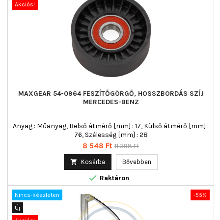
Akciós!
MAXGEAR 54-0964 FESZÍTŐGÖRGŐ, HOSSZBORDÁS SZÍJ
MERCEDES-BENZ
Anyag : Műanyag, Belső átmérő [mm] : 17, Külső átmérő [mm] :
76, Szélesség [mm] : 28
Ár
Normál
8 548 Ft
11 398 Ft
ár

Kosárba
Bővebben

Raktáron
Nincs-készleten
-55%
Új