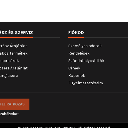
ÉSZ ÉS SZERVIZ
FIÓKOD
trész Árajánlat
Személyes adatok
abos termékek
Rendelések
csere árak
Számlahelyesbítők
csere Árajánlat
Címek
ung csere
Kuponok
Figyelmeztetéseim
szabályokat