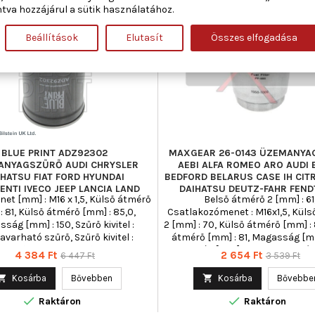
-32%
Új
tva hozzájárul a sütik használatához.
Akciós!
Beállítások
Elutasít
Összes elfogadása
BLUE PRINT ADZ92302
MAXGEAR 26-0143 ÜZEMANY
ANYAGSZŰRŐ AUDI CHRYSLER
AEBI ALFA ROMEO ARO AUDI
IHATSU FIAT FORD HYUNDAI
BEDFORD BELARUS CASE IH CIT
ENTI IVECO JEEP LANCIA LAND
DAIHATSU DEUTZ-FAHR FENDT
et [mm] : M16 x 1,5, Külső átmérő
Belső átmérő 2 [mm] : 61
ROVER OPEL PIAGGIO
: 81, Külső átmérő [mm] : 85,0,
Csatlakozómenet : M16x1,5, Kül
ság [mm] : 150, Szűrő kivitel :
2 [mm] : 70, Külső átmérő [mm] :
avarható szűrő, Szűrő kivitel :
átmérő [mm] : 81, Magasság [mm
resztő csavarral, Szűrő kivitel :
Magasság [mm] : 156, Menet mére
Ár
Normál
Ár
Normál
4 384 Ft
2 654 Ft
6 447 Ft
3 539 Ft
álasztóval, Tömeg [kg] : 0,436,
: M 16 X 1.5, Szűrő kivitel : Felc
ár
ár
ítőgyűrű-átmérő [mm] : 69
szűrő

Kosárba
Bővebben

Kosárba
Bővebbe


Raktáron
Raktáron