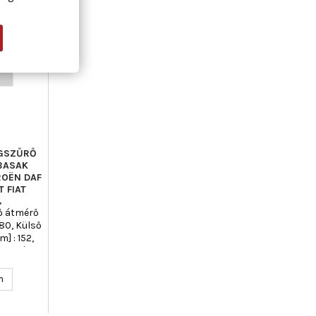
-25%
AGSZŰRŐ
 BASAK
ROËN DAF
 FIAT
,
ső átmérő
 80, Külső
] : 152,
t kijárat
savarható
n