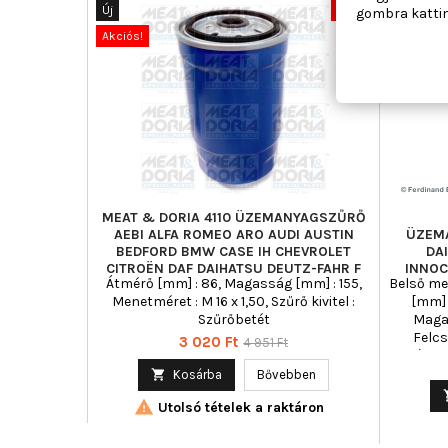
Új
-39%
Új
gombra kattin
Akciós!
Akciós!
MEAT & DORIA 4110 ÜZEMANYAGSZŰRŐ
AEBI ALFA ROMEO ARO AUDI AUSTIN
ÜZEM
BEDFORD BMW CASE IH CHEVROLET
DA
CITROËN DAF DAIHATSU DEUTZ-FAHR F
INNOC
Átmérő [mm] : 86, Magasság [mm] : 155,
Belső men
Menetméret : M 16 x 1,50, Szűrő kivitel :
[mm] 
Szűrőbetét
Magas
Felcs
Ár
Normál
3 020 Ft
4 951 Ft
Vízlee
ár
Vízlev

Kosárba
Bővebben
Töm

Utolsó tételek a raktáron