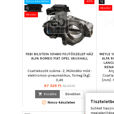
Nincs-készleten
-40%
Új
Új
Akciós!
Akciós!
FEBI BILSTEIN 101460 FOJTÓSZELEP HÁZ
MEYLE 
ALFA ROMEO FIAT OPEL VAUXHALL
ALFA R
LANCI
RENA
Csatlakozók száma : 2, Működési mód :
Any
elektromos-pneumatikus, Tömeg [kg] :
Csatla
0,49
[mm] : 
Ár
Normál
67 326 Ft
112 211 Ft
ár

Kosárba
Bővebben
Tiszteletb

Nincs-készleten
Sütiket haszn
megjelenítése