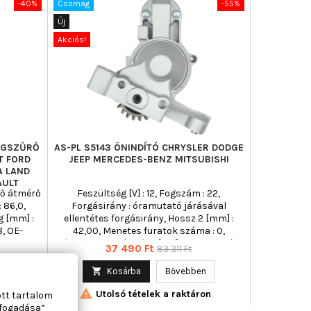
-40%
Csomag
-55%
Új
Akciós!
YAGSZŰRŐ
AS-PL S5143 ÖNINDÍTÓ CHRYSLER DODGE
T FORD
JEEP MERCEDES-BENZ MITSUBISHI
A LAND
AULT
lső átmérő
Feszültség [V] : 12, Fogszám : 22,
 86,0,
Forgásirány : óramutató járásával
 [mm] :
ellentétes forgásirány, Hossz 2 [mm] :
8, OE-
42,00, Menetes furatok száma : 0,
itel :
Névleges teljesítmény [kW] : 2,00, rögzítő
Ár
Normál
37 490 Ft
83 311 Ft
itel :
furatok száma : 3
ár
vitel :
n

Kosárba
Bővebben
 0,436,

ű-átmérő
Utolsó tételek a raktáron
ott tartalom
lfogadása”