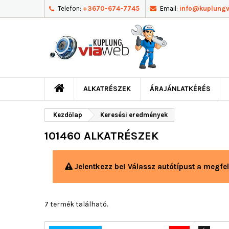
Telefon:
+3670-674-7745
Email:
info@kuplung
ALKATRÉSZEK
ÁRAJÁNLATKÉRÉS
Kezdőlap
Keresési eredmények
101460 ALKATRÉSZEK
Jelentkezz be! Válassz autótípust a megfel
7 termék található.