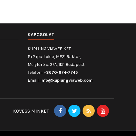
KAPCSOLAT
KUPLUNG VIAWEB KFT.
P+P ipartelep, MF21 Raktár,
Mélyfúró u. 3/A, 1151 Budapest
Telefon:
+3670-674-7745
Email:
info@kuplungviaweb.com
KÖVESS MINKET