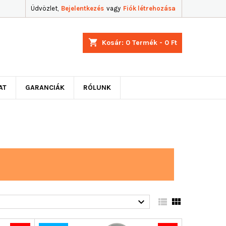
Üdvözlet,
Bejelentkezés
vagy
Fiók létrehozása
shopping_cart
Kosár:
0
Termék - 0 Ft
AT
GARANCIÁK
RÓLUNK


