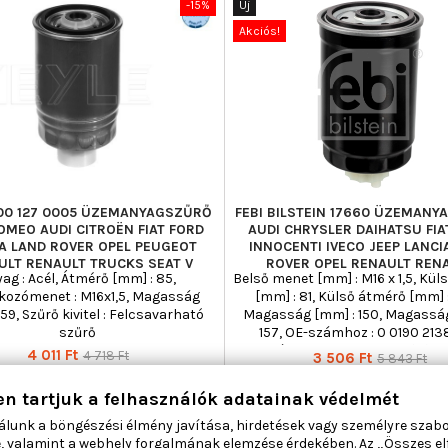
-15%
Új
Akciós!
100 127 0005 ÜZEMANYAGSZŰRŐ
FEBI BILSTEIN 17660 ÜZEMAN
OMEO AUDI CITROËN FIAT FORD
AUDI CHRYSLER DAIHATSU FIA
A LAND ROVER OPEL PEUGEOT
INNOCENTI IVECO JEEP LANCI
ULT RENAULT TRUCKS SEAT V
ROVER OPEL RENAULT REN
ag : Acél, Átmérő [mm] : 85,
Belső menet [mm] : M16 x 1,5, Kü
kozómenet : M16x1,5, Magasság
[mm] : 81, Külső átmérő [mm] :
159, Szűrő kivitel : Felcsavarható
Magasság [mm] : 150, Magasság
szűrő
157, OE-számhoz : 0 0190 213
számhoz : 08 13 041, Szűrő kiv
Ár
Normál
4 011 Ft
4 718 Ft
Ár
Normál
3 506 Ft
5 843 Ft
Felcsavarható szűrő, Szűrő kiv
ár
ár
Vízleeresztő csavarral, Szűrő ki

Kosárba
Bővebben

Kosárba
Bővebbe
en tartjuk a felhasználók adatainak védelmét
Vízleválasztóval, Tömeg [kg] :

Raktáron

Tömeg [kg] : 0,455, Tömítőgyűr
Raktáron
álunk a böngészési élmény javítása, hirdetések vagy személyre szab
[mm] : 69
, valamint a webhely forgalmának elemzése érdekében. Az „Összes e