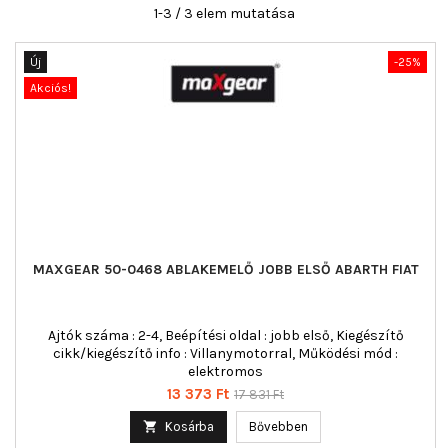
1-3 / 3 elem mutatása
Új
-25%
Akciós!
MAXGEAR 50-0468 ABLAKEMELŐ JOBB ELSŐ ABARTH FIAT
Ajtók száma : 2-4, Beépítési oldal : jobb első, Kiegészítő
cikk/kiegészítő info : Villanymotorral, Működési mód :
elektromos
Ár
Normál
13 373 Ft
17 831 Ft
ár

Kosárba
Bővebben