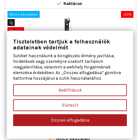

Raktáron
Nincs-készleten
-20%
Új
Akciós!
Tiszteletben tartjuk a felhasználók
adatainak védelmét
Sütiket használunk a böngészési élmény javítása,
hirdetések vagy személyre szabott tartalom
megjelenítése, valamint a webhely forgalmának
elemzése érdekében. Az „Összes elfogadása” gombra
kattintva hozzájárul a sütik használatához.
MAGNETI MARELLI 350103104200 ABLAKEMELŐ JOBB ELSŐ
ABARTH FIAT
Beállítások
Ajtók száma : 3 / 5, Beépítési oldal : jobb első, Kiegészítő
Elutasít
cikk/kiegészítő info : Villanymotor nélkül, Működési mód :
elektromos, Páros cikkszám : 350103104100
Ár
Normál
31 283 Ft
39 104 Ft
Összes elfogadása
ár

Kosárba
Bővebben

Nincs-készleten