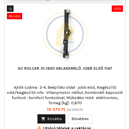
Új
-55%
Akciós!
AC ROLCAR 01.1820 ABLAKEMELŐ JOBB ELSŐ FIAT
Ajtók száma : 2-4, Beépítési oldal : jobb első, Kiegészítő
cikk/kiegészítő info : Villanymotor nélkül, Kombinált kapcsoló
funkció : komfort funkcióval, Működési mód : elektromos,
Tömeg [kg] : 0,670
Ár
Normál
19 375 Ft
43 055 Ft
ár

Kosárba
Bővebben

Utolsó tételek a raktáron