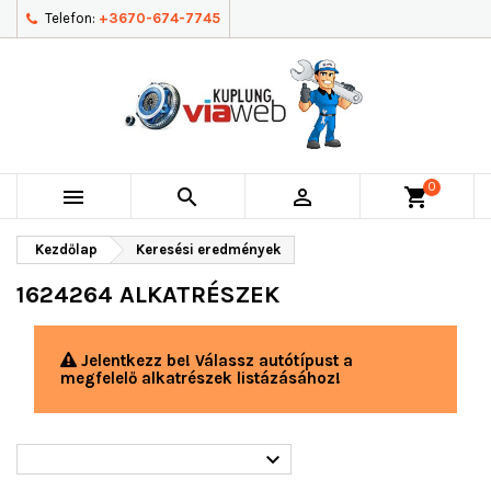
Telefon:
+3670-674-7745
0



shopping_cart
Kezdőlap
Keresési eredmények
1624264 ALKATRÉSZEK
Jelentkezz be! Válassz autótípust a
megfelelő alkatrészek listázásához!
