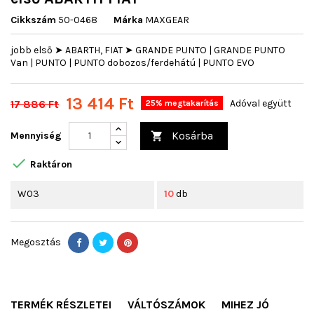
Cikkszám
50-0468
Márka
MAXGEAR
jobb első ➤ ABARTH, FIAT ➤ GRANDE PUNTO | GRANDE PUNTO
Van | PUNTO | PUNTO dobozos/ferdehátú | PUNTO EVO
13 414 Ft
17 886 Ft
Adóval együtt
25% megtakarítás
Kosárba
Mennyiség


Raktáron
W03
10
db
Megosztás
TERMÉK RÉSZLETEI
VÁLTÓSZÁMOK
MIHEZ JÓ