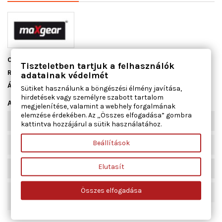
Cikkszám
50-0468
Tiszteletben tartjuk a felhasználók
Raktáron
10 db
adatainak védelmét
Állapot
Új
Sütiket használunk a böngészési élmény javítása,
hirdetések vagy személyre szabott tartalom
Adatlap
megjelenítése, valamint a webhely forgalmának
elemzése érdekében. Az „Összes elfogadása” gombra
Beépítési oldal
jobb első
kattintva hozzájárul a sütik használatához.
Beállítások
Ajtók száma
2-4
Elutasít
Működési mód
elektromos
Összes elfogadása
Kiegészítő cikk/kiegészítő
Villanymotorral
info