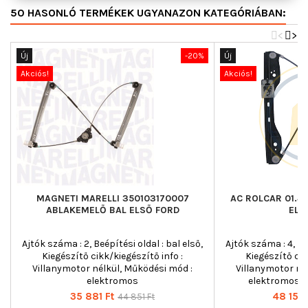
50 HASONLÓ TERMÉKEK UGYANAZON KATEGÓRIÁBAN:
<
>
Új
-20%
Új
Akciós!
Akciós!
MAGNETI MARELLI 350103170007
AC ROLCAR 01.4
ABLAKEMELŐ BAL ELSŐ FORD
ELS
Ajtók száma : 2, Beépítési oldal : bal első,
Ajtók száma : 4, Beé
Kiegészítő cikk/kiegészítő info :
Kiegészítő cik
Villanymotor nélkül, Működési mód :
Villanymotor né
elektromos
elektromos, T
Ár
Normál
Ár
35 881 Ft
48 156 
44 851 Ft