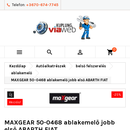
Telefon:
+3670-674-7745
0



shopping_cart
Kezdőlap
Autóalkatrészek
belső felszerelés
ablakemelő
MAXGEAR 50-0468 ablakemelő jobb első ABARTH FIAT
Új
-25%
Akciós!
MAXGEAR 50-0468 ablakemelő jobb
első ABARTH FIAT