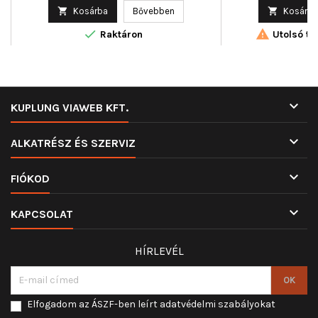
ár

Kosárba
Bővebben

Kosárba


Raktáron
Utolsó tét

KUPLUNG VIAWEB KFT.

ALKATRÉSZ ÉS SZERVIZ

FIÓKOD

KAPCSOLAT
HÍRLEVÉL
Elfogadom az ÁSZF-ben leírt adatvédelmi szabályokat