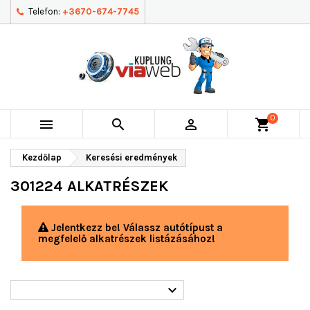
Telefon:
+3670-674-7745
0



shopping_cart
Kezdőlap
Keresési eredmények
301224 ALKATRÉSZEK
Jelentkezz be! Válassz autótípust a
megfelelő alkatrészek listázásához!
