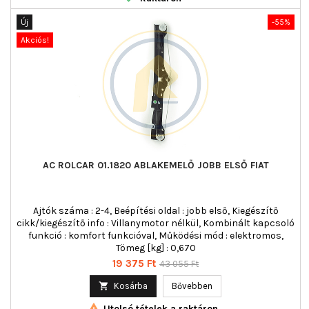
Új
-55%
Akciós!
AC ROLCAR 01.1820 ABLAKEMELŐ JOBB ELSŐ FIAT
Ajtók száma : 2-4, Beépítési oldal : jobb első, Kiegészítő
cikk/kiegészítő info : Villanymotor nélkül, Kombinált kapcsoló
funkció : komfort funkcióval, Működési mód : elektromos,
Tömeg [kg] : 0,670
Ár
Normál
19 375 Ft
43 055 Ft
ár

Kosárba
Bővebben

Utolsó tételek a raktáron