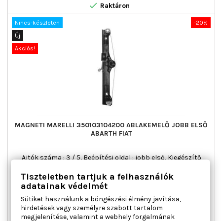

Raktáron
Nincs-készleten
-20%
Új
Akciós!
MAGNETI MARELLI 350103104200 ABLAKEMELŐ JOBB ELSŐ
ABARTH FIAT
Ajtók száma : 3 / 5, Beépítési oldal : jobb első, Kiegészítő
cikk/kiegészítő info : Villanymotor nélkül, Működési mód :
Tiszteletben tartjuk a felhasználók
elektromos, Páros cikkszám : 350103104100
adatainak védelmét
Ár
Normál
31 283 Ft
39 104 Ft
ár
Sütiket használunk a böngészési élmény javítása,

Kosárba
Bővebben
hirdetések vagy személyre szabott tartalom
megjelenítése, valamint a webhely forgalmának

Nincs-készleten