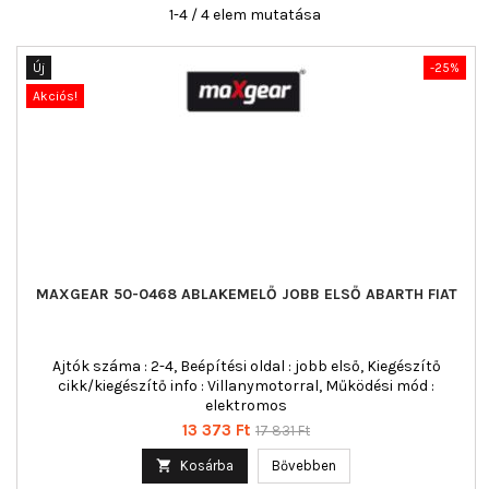
1-4 / 4 elem mutatása
Új
-25%
Akciós!
MAXGEAR 50-0468 ABLAKEMELŐ JOBB ELSŐ ABARTH FIAT
Ajtók száma : 2-4, Beépítési oldal : jobb első, Kiegészítő
cikk/kiegészítő info : Villanymotorral, Működési mód :
elektromos
Ár
Normál
13 373 Ft
17 831 Ft
ár

Kosárba
Bővebben