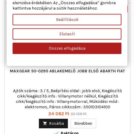
elemzése érdekében. Az „Összes elfogadása” gombra
kattintva hozzájárul a sütik használatához.
Új
-25%
Akciós!
Beállítások
Elutasít
Összes elfogadása
MAXGEAR 50-0295 ABLAKEMELŐ JOBB ELSŐ ABARTH FIAT
Ajtók száma : 3 / 5, Beépítési oldal : jobb első, Kiegészítő
cikk/kiegészítő info : Villanymotor nélkül, Kiegészítő
cikk/kiegészítő info : Villanymotorral, Működési mód :
elektromos, Páros cikkszám : 350103104100
Ár
Normál
24 082 Ft
32 109 Ft
ár

Kosárba
Bővebben

Raktáron