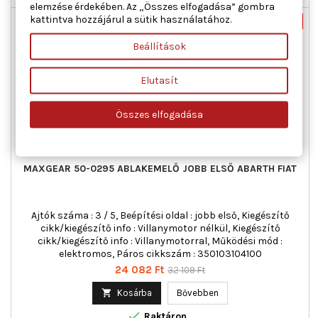
elemzése érdekében. Az „Összes elfogadása” gombra
kattintva hozzájárul a sütik használatához.
Új
-25%
Akciós!
Beállítások
Elutasít
Összes elfogadása
MAXGEAR 50-0295 ABLAKEMELŐ JOBB ELSŐ ABARTH FIAT
Ajtók száma : 3 / 5, Beépítési oldal : jobb első, Kiegészítő
cikk/kiegészítő info : Villanymotor nélkül, Kiegészítő
cikk/kiegészítő info : Villanymotorral, Működési mód :
elektromos, Páros cikkszám : 350103104100
Ár
Normál
24 082 Ft
32 109 Ft
ár

Kosárba
Bővebben

Raktáron