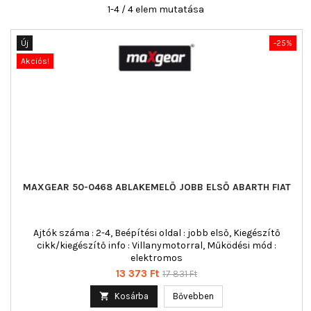
1-4 / 4 elem mutatása
Új
-25%
Akciós!
MAXGEAR 50-0468 ABLAKEMELŐ JOBB ELSŐ ABARTH FIAT
Ajtók száma : 2-4, Beépítési oldal : jobb első, Kiegészítő
cikk/kiegészítő info : Villanymotorral, Működési mód :
elektromos
Ár
Normál
13 373 Ft
17 831 Ft
ár

Kosárba
Bővebben