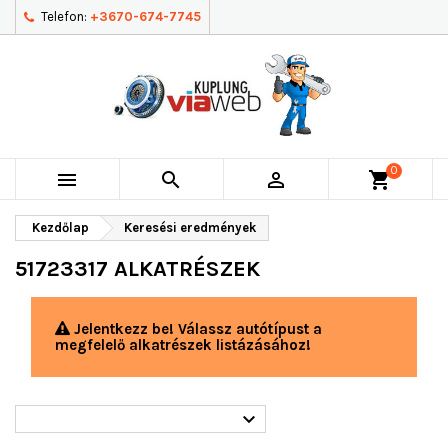
Telefon:
+3670-674-7745
0



shopping_cart
Kezdőlap
Keresési eredmények
51723317 ALKATRÉSZEK
Jelentkezz be! Válassz autótípust a
megfelelő alkatrészek listázásához!
