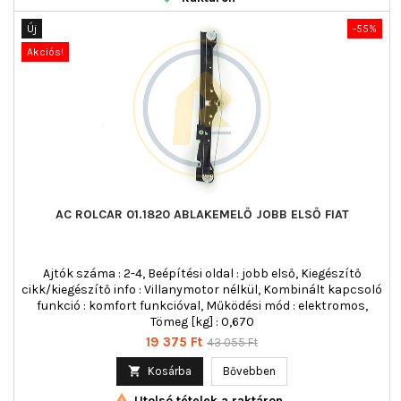
Új
-55%
Akciós!
AC ROLCAR 01.1820 ABLAKEMELŐ JOBB ELSŐ FIAT
Ajtók száma : 2-4, Beépítési oldal : jobb első, Kiegészítő
cikk/kiegészítő info : Villanymotor nélkül, Kombinált kapcsoló
funkció : komfort funkcióval, Működési mód : elektromos,
Tömeg [kg] : 0,670
Ár
Normál
19 375 Ft
43 055 Ft
ár

Kosárba
Bővebben

Utolsó tételek a raktáron