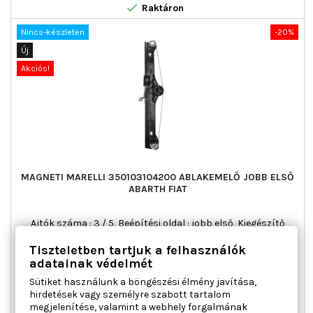

Raktáron
Nincs-készleten
-20%
Új
Akciós!
MAGNETI MARELLI 350103104200 ABLAKEMELŐ JOBB ELSŐ
ABARTH FIAT
Ajtók száma : 3 / 5, Beépítési oldal : jobb első, Kiegészítő
cikk/kiegészítő info : Villanymotor nélkül, Működési mód :
Tiszteletben tartjuk a felhasználók
elektromos, Páros cikkszám : 350103104100
adatainak védelmét
Ár
Normál
31 283 Ft
39 104 Ft
ár
Sütiket használunk a böngészési élmény javítása,

Kosárba
Bővebben
hirdetések vagy személyre szabott tartalom
megjelenítése, valamint a webhely forgalmának

Nincs-készleten