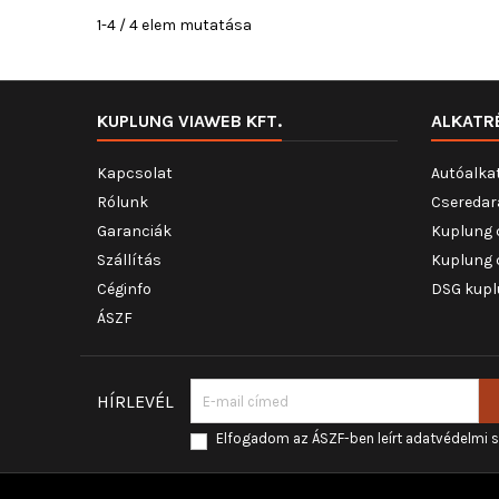
1-4 / 4 elem mutatása
KUPLUNG VIAWEB KFT.
ALKATR
Kapcsolat
Autóalka
Rólunk
Cseredar
Garanciák
Kuplung 
Szállítás
Kuplung 
Céginfo
DSG kupl
ÁSZF
HÍRLEVÉL
Elfogadom az ÁSZF-ben leírt adatvédelmi 