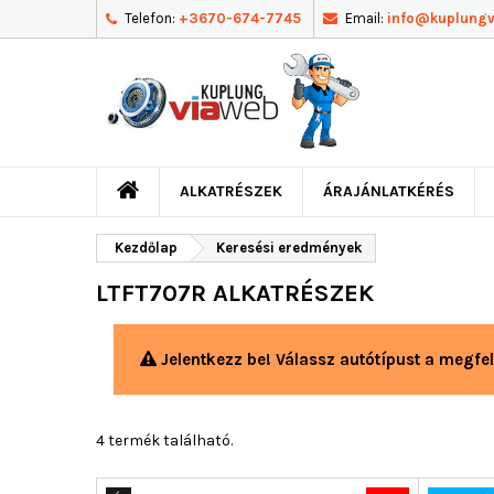
Telefon:
+3670-674-7745
Email:
info@kuplung
ALKATRÉSZEK
ÁRAJÁNLATKÉRÉS
Kezdőlap
Keresési eredmények
LTFT707R ALKATRÉSZEK
Jelentkezz be! Válassz autótípust a megfel
4 termék található.