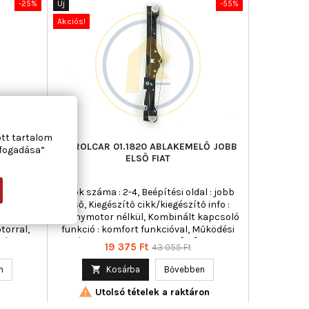
-25%
Új
-55%
Akciós!
ott tartalom
LŐ JOBB
AC ROLCAR 01.1820 ABLAKEMELŐ JOBB
lfogadása”
ELSŐ FIAT
al : jobb
Ajtók száma : 2-4, Beépítési oldal : jobb
 info :
első, Kiegészítő cikk/kiegészítő info :
zítő
Villanymotor nélkül, Kombinált kapcsoló
torral,
funkció : komfort funkcióval, Működési
Páros
mód : elektromos, Tömeg [kg] : 0,670
Ár
Normál
19 375 Ft
43 055 Ft
0
ár
n

Kosárba
Bővebben

Utolsó tételek a raktáron