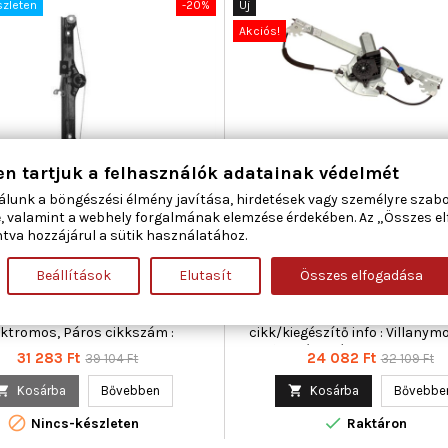
szleten
-20%
Új
Akciós!
en tartjuk a felhasználók adatainak védelmét
álunk a böngészési élmény javítása, hirdetések vagy személyre szab
ETI MARELLI 350103104200
MAXGEAR 50-0295 ABLAKEME
, valamint a webhely forgalmának elemzése érdekében. Az „Összes e
MELŐ JOBB ELSŐ ABARTH FIAT
ELSŐ ABARTH FIAT
tva hozzájárul a sütik használatához.
Beállítások
Elutasít
Összes elfogadása
áma : 3 / 5, Beépítési oldal : jobb
Ajtók száma : 3 / 5, Beépítési old
Kiegészítő cikk/kiegészítő info :
első, Kiegészítő cikk/kiegészítő
nymotor nélkül, Működési mód :
Villanymotor nélkül, Kiegés
ektromos, Páros cikkszám :
cikk/kiegészítő info : Villanymo
350103104100
Működési mód : elektromos, 
Ár
Normál
Ár
Normál
31 283 Ft
24 082 Ft
39 104 Ft
32 109 Ft
cikkszám : 35010310410
ár
ár

Kosárba
Bővebben

Kosárba
Bővebbe


Nincs-készleten
Raktáron