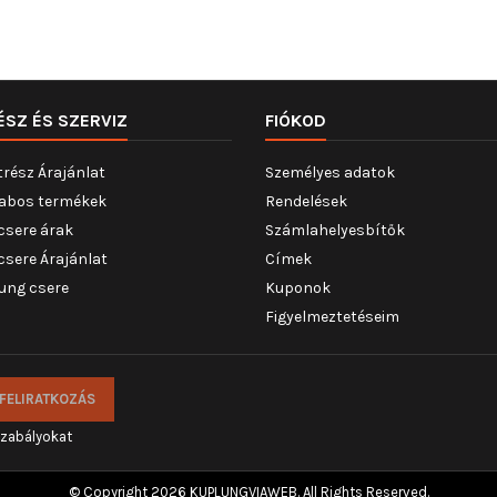
ÉSZ ÉS SZERVIZ
FIÓKOD
trész Árajánlat
Személyes adatok
abos termékek
Rendelések
csere árak
Számlahelyesbítők
csere Árajánlat
Címek
ung csere
Kuponok
Figyelmeztetéseim
szabályokat
© Copyright 2026 KUPLUNGVIAWEB. All Rights Reserved.