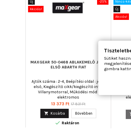
Új
-25%
Nincs-ké
Akciós!
Új
Akciós!
Tiszteletb
Sütiket haszn
MAXGEAR 50-0468 ABLAKEMELŐ JOBB
MAGN
megjelenítése
ELSŐ ABARTH FIAT
ABLAKE
gombra kattin
Ajtók száma : 2-4, Beépítési oldal : jobb
Ajtók sz
első, Kiegészítő cikk/kiegészítő info :
első, 
Villanymotorral, Működési mód :
Villa
elektromos
el
Ár
Normál
13 373 Ft
17 831 Ft
ár

Kosárba
Bővebben

Raktáron