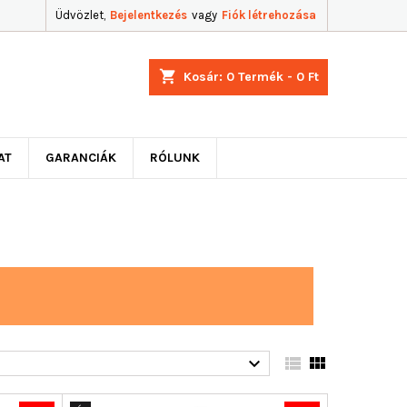
Üdvözlet,
Bejelentkezés
vagy
Fiók létrehozása
shopping_cart
Kosár:
0
Termék - 0 Ft
AT
GARANCIÁK
RÓLUNK


