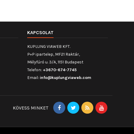
KAPCSOLAT
KUPLUNG VIAWEB KFT.
P+P ipartelep, MF21 Raktár,
Mélyfúró u. 3/A, 1151 Budapest
Telefon:
+3670-674-7745
Email:
info@kuplungviaweb.com
KÖVESS MINKET