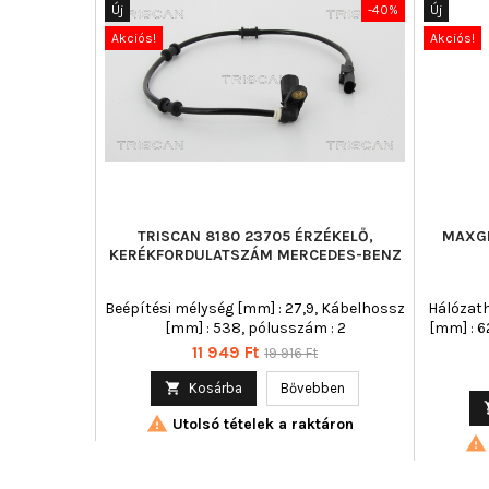
Új
-40%
Új
Akciós!
Akciós!
TRISCAN 8180 23705 ÉRZÉKELŐ,
MAXGE
KERÉKFORDULATSZÁM MERCEDES-BENZ
Beépítési mélység [mm] : 27,9, Kábelhossz
Hálózath
[mm] : 538, pólusszám : 2
[mm] : 6
Ár
Normál
11 949 Ft
19 916 Ft
ár

Kosárba
Bővebben

Utolsó tételek a raktáron
