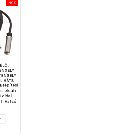
-40%
ELŐ,
ENGELY
TENGELY
L HÁTS
 Beépítési
i oldal :
 oldal :
l : Hátsó
l :
lakozók
00, Hossz
n
: 4280,
ersellyel,
fo :