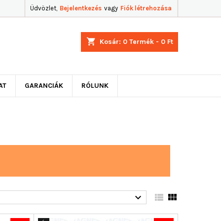
Üdvözlet,
Bejelentkezés
vagy
Fiók létrehozása
shopping_cart
Kosár:
0
Termék - 0 Ft
AT
GARANCIÁK
RÓLUNK


