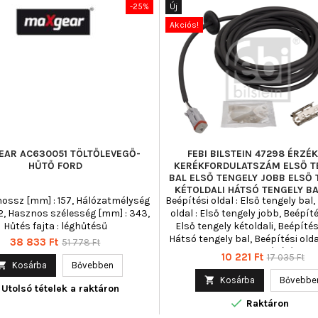
-25%
Új
Akciós!
AR AC630051 TÖLTŐLEVEGŐ-
FEBI BILSTEIN 47298 ÉRZÉK
HŰTŐ FORD
KERÉKFORDULATSZÁM ELSŐ T
BAL ELSŐ TENGELY JOBB ELSŐ 
KÉTOLDALI HÁTSÓ TENGELY BA
ossz [mm] : 157, Hálózatmélység
Beépítési oldal : Első tengely bal,
2, Hasznos szélesség [mm] : 343,
oldal : Első tengely jobb, Beépítés
Hűtés fajta : léghűtésű
Első tengely kétoldali, Beépítési
Hátsó tengely bal, Beépítési olda
Ár
Normál
38 833 Ft
51 778 Ft
tengely jobb, Beépítési olda
Ár
Normál
10 221 Ft
17 035 Ft
ár
hátsótengely, kétoldali, Csat

Kosárba
Bővebben
ár
száma : 2, Ellenállás [ohm] : 12

Kosárba
Bővebbe
Utolsó tételek a raktáron
[mm] : 4400, Kábelhossz [mm] 

Kiegészítő cikk/kiegészítő info : p
Raktáron
Kiegészítő cikk/kiegészítő in