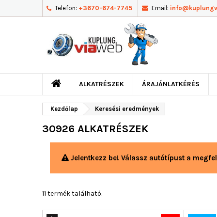
Telefon:
+3670-674-7745
Email:
info@kuplung
ALKATRÉSZEK
ÁRAJÁNLATKÉRÉS
Kezdőlap
Keresési eredmények
30926 ALKATRÉSZEK
Jelentkezz be! Válassz autótípust a megfel
11 termék található.