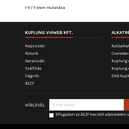
1-11 / 11 elem mutatása
KUPLUNG VIAWEB KFT.
ALKATR
Kapcsolat
Autóalka
Rólunk
Cseredar
Garanciák
Kuplung 
Szállítás
Kuplung 
Céginfo
DSG kupl
ÁSZF
HÍRLEVÉL
Elfogadom az ÁSZF-ben leírt adatvédelmi 