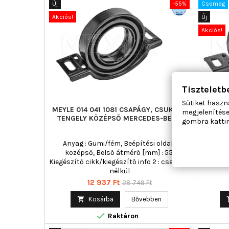
Új
-55%
Csomag
Akciós!
Új
Akciós!
Tiszteletb
Sütiket haszn
MEYLE 014 041 1081 CSAPÁGY, CSUKLÓS
MEYL
megjelenítése
TENGELY KÖZÉPSŐ MERCEDES-BENZ
CSUKLÓS
gombra kattin
Anyag : Gumi/fém, Beépítési oldal :
Anyag
középső, Belső átmérő [mm] : 55,
közé
Kiegészítő cikk/kiegészítő info 2 : csapágy
Kieg
nélkül
Ár
Normál
12 937 Ft
28 749 Ft
ár

Kosárba
Bővebben

Raktáron