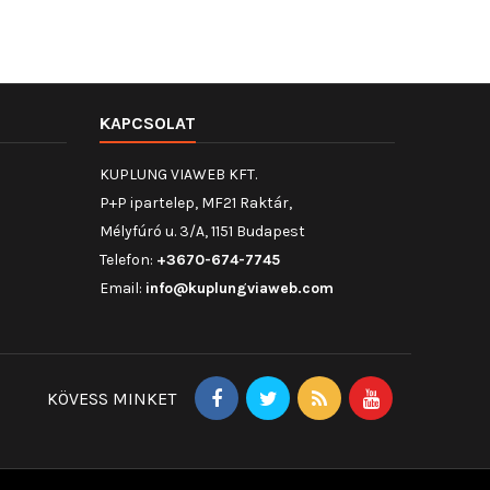
 21247161,
endő : ,
KAPCSOLAT
KUPLUNG VIAWEB KFT.
P+P ipartelep, MF21 Raktár,
Mélyfúró u. 3/A, 1151 Budapest
Telefon:
+3670-674-7745
Email:
info@kuplungviaweb.com
KÖVESS MINKET