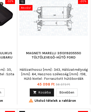
-32%
Új
-20%
Akciós!
AULIKUS
MAGNETI MARELLI 351319205550
 SUBARU
TÖLTŐLEVEGŐ-HŰTŐ FORD
] : 35,
Hálózathossz [mm] : 343, Hálózatmélység
el : Szita
[mm] : 64, Hasznos szélesség [mm] : 158,
Hűtő kivitel : Forrasztott hűtőbordák
Ár
Normál
45 098 Ft
56 373 Ft
ár
n

Kosárba
Bővebben

on
Utolsó tételek a raktáron