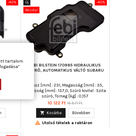
-40%
Új
-40%
Akciós!
ott tartalom
20
FEBI BILSTEIN 170985 HIDRAULIKUS
lfogadása”
ÁTSÓ
SZŰRŐ, AUTOMATIKUS VÁLTÓ SUBARU
tmérő [mm]
Hossz [mm] : 231, Magasság [mm] : 35,
rő [mm] :
Szélesség [mm] : 137,0, Szűrő kivitel : Szita
: 152
szűrő, Tömeg [kg] : 0,157
Ár
Normál
10 122 Ft
16 871 Ft
ár
n

Kosárba
Bővebben

Utolsó tételek a raktáron