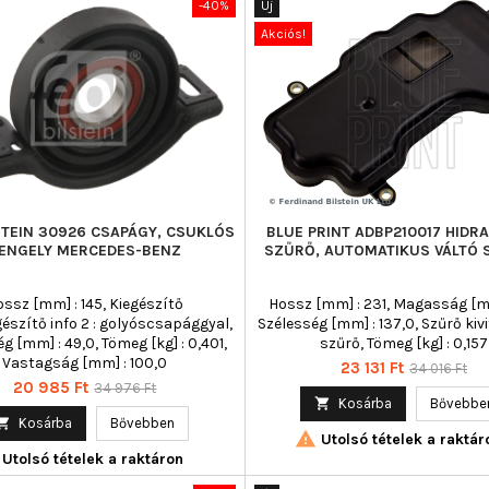
-40%
Új
Akciós!
LSTEIN 30926 CSAPÁGY, CSUKLÓS
BLUE PRINT ADBP210017 HIDR
ENGELY MERCEDES-BENZ
SZŰRŐ, AUTOMATIKUS VÁLTÓ
ossz [mm] : 145, Kiegészítő
Hossz [mm] : 231, Magasság [mm
gészítő info 2 : golyóscsapággyal,
Szélesség [mm] : 137,0, Szűrő kivit
g [mm] : 49,0, Tömeg [kg] : 0,401,
szűrő, Tömeg [kg] : 0,157
Vastagság [mm] : 100,0
Ár
Normál
23 131 Ft
34 016 Ft
Ár
Normál
20 985 Ft
34 976 Ft
ár

Kosárba
Bővebbe
ár

Kosárba
Bővebben

Utolsó tételek a raktár
Utolsó tételek a raktáron