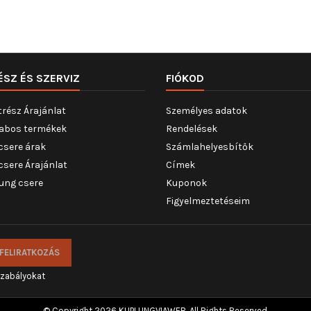
szintetikus zsírral, OE-számhoz :
Szervizinformáció figyelembe ve
Tömeg [kg] : 0,265
ÉSZ ÉS SZERVIZ
FIÓKOD
trész Árajánlat
Személyes adatok
abos termékek
Rendelések
csere árak
Számlahelyesbítők
csere Árajánlat
Címek
ung csere
Kuponok
Figyelmeztetéseim
szabályokat
© Copyright 2026 KUPLUNGVIAWEB. All Rights Reserved.