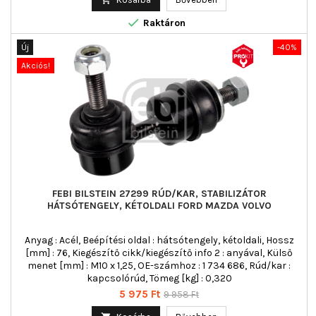

Raktáron
Új
-40%
Akciós!
FEBI BILSTEIN 27299 RÚD/KAR, STABILIZÁTOR
HÁTSÓTENGELY, KÉTOLDALI FORD MAZDA VOLVO
Anyag : Acél, Beépítési oldal : hátsótengely, kétoldali, Hossz
[mm] : 76, Kiegészítő cikk/kiegészítő info 2 : anyával, Külső
menet [mm] : M10 x 1,25, OE-számhoz : 1 734 686, Rúd/kar :
kapcsolórúd, Tömeg [kg] : 0,320
Ár
Normál
5 975 Ft
9 958 Ft
ár