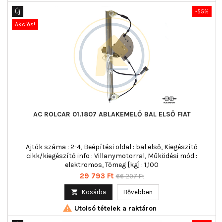
Új
-55%
Akciós!
AC ROLCAR 01.1807 ABLAKEMELŐ BAL ELSŐ FIAT
Ajtók száma : 2-4, Beépítési oldal : bal első, Kiegészítő
cikk/kiegészítő info : Villanymotorral, Működési mód :
elektromos, Tömeg [kg] : 1,100
Ár
Normál
29 793 Ft
66 207 Ft
ár

Kosárba
Bővebben

Utolsó tételek a raktáron