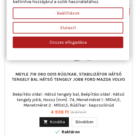

Raktáron
kattintva hozzájárul a sütik használatához.
Új
-55%
Beállítások
Akciós!
Elutasít
Összes elfogadása
MEYLE 716 060 0015 RÚD/KAR, STABILIZÁTOR HÁTSÓ
TENGELY BAL HÁTSÓ TENGELY JOBB FORD MAZDA VOLVO
Beépítési oldal : Hátsó tengely bal, Beépítési oldal : Hátsó
tengely jobb, Hossz [mm] : 74, Menetméret 1 : M10x1,5,
Menetméret 2 : M10x1,5, Rúd/kar : kapcsolórúd
Ár
Normál
4 938 Ft
10 973 Ft
ár

Kosárba
Bővebben

Raktáron