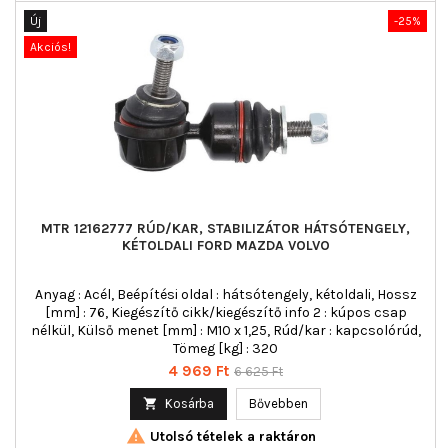
Új
-25%
Akciós!
MTR 12162777 RÚD/KAR, STABILIZÁTOR HÁTSÓTENGELY,
KÉTOLDALI FORD MAZDA VOLVO
Anyag : Acél, Beépítési oldal : hátsótengely, kétoldali, Hossz
[mm] : 76, Kiegészítő cikk/kiegészítő info 2 : kúpos csap
nélkül, Külső menet [mm] : M10 x 1,25, Rúd/kar : kapcsolórúd,
Tömeg [kg] : 320
Ár
Normál
4 969 Ft
6 625 Ft
ár

Kosárba
Bővebben

Utolsó tételek a raktáron