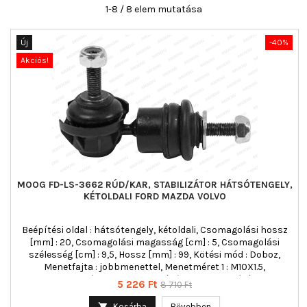
1-8 / 8 elem mutatása
Új
-40%
Akciós!
MOOG FD-LS-3662 RÚD/KAR, STABILIZÁTOR HÁTSÓTENGELY,
KÉTOLDALI FORD MAZDA VOLVO
Beépítési oldal : hátsótengely, kétoldali, Csomagolási hossz
[mm] : 20, Csomagolási magasság [cm] : 5, Csomagolási
szélesség [cm] : 9,5, Hossz [mm] : 99, Kötési mód : Doboz,
Menetfajta : jobbmenettel, Menetméret 1 : M10X1.5,
Menetméret 2 : M10X1.5, Rúd/kar : kapcsolórúd
Ár
Normál
5 226 Ft
8 710 Ft
ár

Kosárba
Bővebben