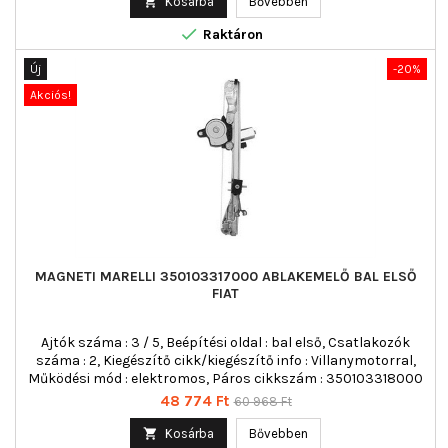

Kosárba
Bővebben

Raktáron
Új
-20%
Akciós!
MAGNETI MARELLI 350103317000 ABLAKEMELŐ BAL ELSŐ
FIAT
Ajtók száma : 3 / 5, Beépítési oldal : bal első, Csatlakozók
száma : 2, Kiegészítő cikk/kiegészítő info : Villanymotorral,
Működési mód : elektromos, Páros cikkszám : 350103318000
Ár
Normál
48 774 Ft
60 968 Ft
ár

Kosárba
Bővebben