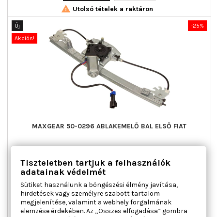

Utolsó tételek a raktáron
Új
-25%
Akciós!
MAXGEAR 50-0296 ABLAKEMELŐ BAL ELSŐ FIAT
Ajtók száma : 3 / 5, Beépítési oldal : bal első, Csatlakozók
Tiszteletben tartjuk a felhasználók
száma : 2, Kiegészítő cikk/kiegészítő info : Villanymotorral,
adatainak védelmét
Működési mód : elektromos, Páros cikkszám : 350103318000
Sütiket használunk a böngészési élmény javítása,
Ár
Normál
23 300 Ft
31 067 Ft
hirdetések vagy személyre szabott tartalom
ár
megjelenítése, valamint a webhely forgalmának

Kosárba
Bővebben
elemzése érdekében. Az „Összes elfogadása” gombra