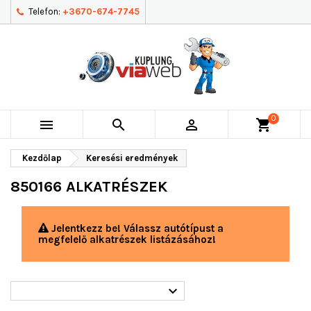
Telefon:
+3670-674-7745
0



shopping_cart
Kezdőlap
Keresési eredmények
850166 ALKATRÉSZEK
Jelentkezz be! Válassz autótípust a
megfelelő alkatrészek listázásához!
