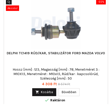
Új
-55%
Akciós!
DELPHI TC1419 RÚD/KAR, STABILIZÁTOR FORD MAZDA VOLVO
Hossz [mm] : 123, Magasság [mm] : 78, Menetméret 3 :
M10X1.5, Menetméret : M10x1.5, Rúd/kar : kapcsolórúd,
Szélesség [mm] : 50
Ár
Normál
4 308 Ft
9 574 Ft
ár

Kosárba
Bővebben

Raktáron