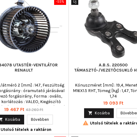
-55%
Új
34078 UTASTÉR-VENTILÁTOR
A.B.S. 220500
RENAULT
TÁMASZTÓ-/VEZETŐCSUKLÓ H
/átmérő 2 [mm] : 147, Feszültség
Kónuszméret [mm] : 19,4, Menet
, Forgásirány : óramutató járásával
M16X1.5 RHT, Tömeg [kg] : 1,47, Tö
ző forgásirány, Forma : ovális,
1,74
 korlátozás : VALEO, Kiegészítő
Ár
19 093 Ft
észítő info : integrált szabályozó
Ár
Normál
19 467 Ft
43 260 Ft
ül, Lapátkerekek száma : 47,

Kosárba
Bővebbe
ár
pólusszám : 2

Kosárba
Bővebben

Utolsó tételek a raktár
Utolsó tételek a raktáron