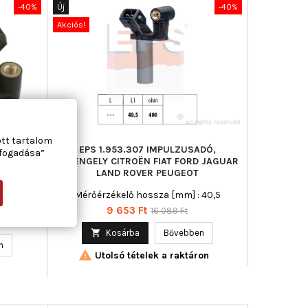
-40%
Új
-40%
Akciós!
ott tartalom
USADÓ,
EPS 1.953.307 IMPULZUSADÓ,
lfogadása”
D LAND
FŐTENGELY CITROËN FIAT FORD JAGUAR
LAND ROVER PEUGEOT
m] : 67,
Mérőérzékelő hossza [mm] : 40,5
] : 0,020
Ár
Normál
9 653 Ft
16 089 Ft
ár

Kosárba
Bővebben
n

Utolsó tételek a raktáron