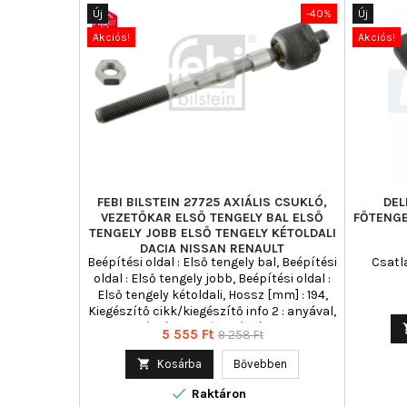
Új
-40%
Új
Akciós!
Akciós!
FEBI BILSTEIN 27725 AXIÁLIS CSUKLÓ,
DEL
VEZETŐKAR ELSŐ TENGELY BAL ELSŐ
FŐTENGE
TENGELY JOBB ELSŐ TENGELY KÉTOLDALI
DACIA NISSAN RENAULT
Beépítési oldal : Első tengely bal, Beépítési
Csatla
oldal : Első tengely jobb, Beépítési oldal :
Első tengely kétoldali, Hossz [mm] : 194,
Kiegészítő cikk/kiegészítő info 2 : anyával,
Kiegészítő cikk/kiegészítő info :
Ár
Normál
5 555 Ft
9 258 Ft
ellenanyával, Külső menet [mm] : M12 x 1,
ár
Külső menet [mm] : M14 x 1,5, Tömeg [kg] :

Kosárba
Bővebben
0,430

Raktáron