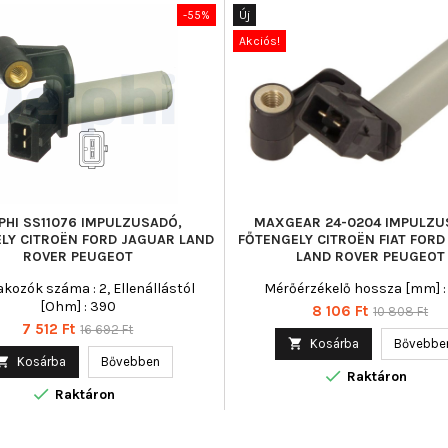
-55%
Új
Akciós!
PHI SS11076 IMPULZUSADÓ,
MAXGEAR 24-0204 IMPULZU
LY CITROËN FORD JAGUAR LAND
FŐTENGELY CITROËN FIAT FOR
ROVER PEUGEOT
LAND ROVER PEUGEOT
kozók száma : 2, Ellenállástól
Mérőérzékelő hossza [mm] :
[Ohm] : 390
Ár
Normál
8 106 Ft
10 808 Ft
Ár
Normál
7 512 Ft
16 692 Ft
ár

Kosárba
Bővebbe
ár

Kosárba
Bővebben

Raktáron

Raktáron