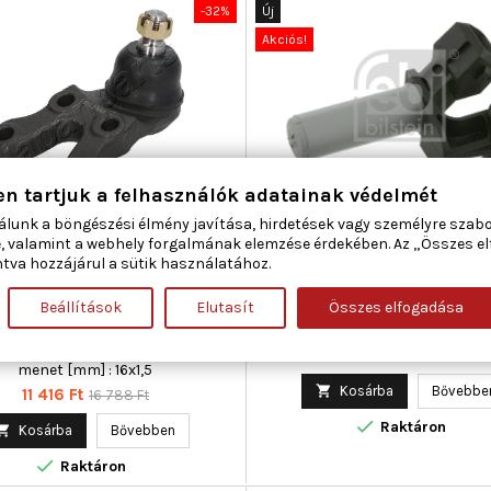
-32%
Új
Akciós!
en tartjuk a felhasználók adatainak védelmét
álunk a böngészési élmény javítása, hirdetések vagy személyre szab
JAPANPARTS BJ-H12
FEBI BILSTEIN 24880 IMPULZ
, valamint a webhely forgalmának elemzése érdekében. Az „Összes e
SZTÓ-/VEZETŐCSUKLÓ ALUL
FŐTENGELY CITROËN FIAT FOR
tva hozzájárul a sütik használatához.
ELSŐTENGELY HYUNDAI
ROVER PEUGEOT
Beállítások
Elutasít
Összes elfogadása
si átmérő [mm] : 19,5, Beépítési
Csatlakozók száma : 2, Hossz [m
alul, Beépítési oldal : elsőtengely,
OE-számhoz : 1 143 723, Tömeg [kg
si magasság [mm] : 93,5, Külső
Ár
Normál
8 583 Ft
14 306 Ft
menet [mm] : 16x1,5
ár

Kosárba
Bővebbe
Ár
Normál
11 416 Ft
16 788 Ft
ár

Raktáron

Kosárba
Bővebben

Raktáron