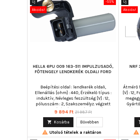
Új
-55%
Új
Akciós!
Akciós!
HELLA 6PU 009 163-511 IMPULZUSADÓ,
NRF 
FŐTENGELY LENDKERÉK OLDALI FORD
Beépítési oldal : lendkerék oldali,
Átmérő 1
Ellenállás [ohm] : 440, Érzékelő típus :
[V] : 12
induktív, Névleges feszültség [V] : 12,
megegye
pólusszám : 2, Szakszemélyz. végzett
Gyártó
összeszerelés/szétszerelés szükséges! : ,
cikk/kieg
Ár
Normál
9 894 Ft
21 987 Ft
Tűrés [%] : 15
nélk
ár

Kosárba
Bővebben


Utolsó tételek a raktáron