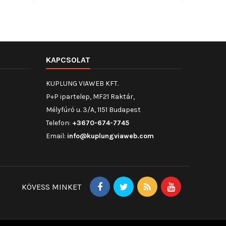
KAPCSOLAT
KUPLUNG VIAWEB KFT.
P+P ipartelep, MF21 Raktár,
Mélyfúró u. 3/A, 1151 Budapest
Telefon:
+3670-674-7745
Email:
info@kuplungviaweb.com
KÖVESS MINKET