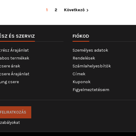
1
2
Következő

ÉSZ ÉS SZERVIZ
FIÓKOD
trész Árajánlat
Személyes adatok
abos termékek
Rendelések
csere árak
Számlahelyesbítők
csere Árajánlat
Címek
ung csere
Kuponok
Figyelmeztetéseim
szabályokat