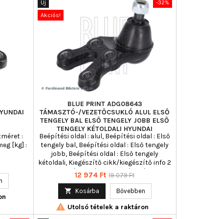
Új
-32%
Akciós!
BLUE PRINT ADG08643
YUNDAI
TÁMASZTÓ-/VEZETŐCSUKLÓ ALUL ELSŐ
TENGELY BAL ELSŐ TENGELY JOBB ELSŐ
TENGELY KÉTOLDALI HYUNDAI
méret :
Beépítési oldal : alul, Beépítési oldal : Első
meg [kg] :
tengely bal, Beépítési oldal : Első tengely
jobb, Beépítési oldal : Első tengely
kétoldali, Kiegészítő cikk/kiegészítő info 2
: Koronás anyával, Kormány típus :
Ár
Normál
12 974 Ft
19 079 Ft
keresztlengőkar, Külső menet [mm] : M16
n
ár
x 1,5, Tömeg [kg] : 1,430

Kosárba
Bővebben
on

Utolsó tételek a raktáron