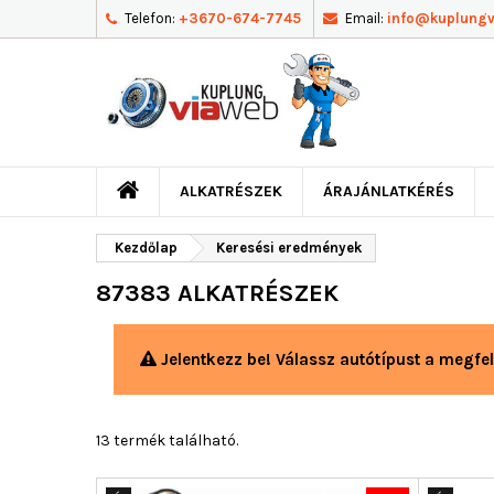
Telefon:
+3670-674-7745
Email:
info@kuplung
ALKATRÉSZEK
ÁRAJÁNLATKÉRÉS
Kezdőlap
Keresési eredmények
87383 ALKATRÉSZEK
Jelentkezz be! Válassz autótípust a megfel
13 termék található.