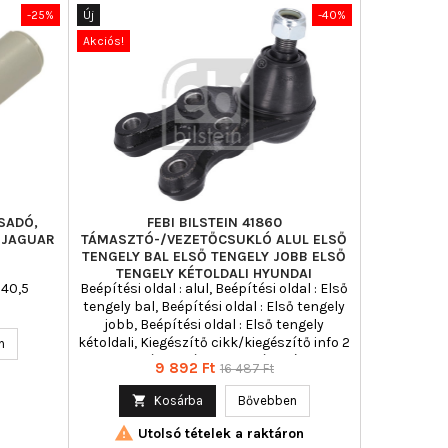
-25%
Új
-40%
Akciós!
SADÓ,
FEBI BILSTEIN 41860
D JAGUAR
TÁMASZTÓ-/VEZETŐCSUKLÓ ALUL ELSŐ
TENGELY BAL ELSŐ TENGELY JOBB ELSŐ
TENGELY KÉTOLDALI HYUNDAI
 40,5
Beépítési oldal : alul, Beépítési oldal : Első
tengely bal, Beépítési oldal : Első tengely
jobb, Beépítési oldal : Első tengely
kétoldali, Kiegészítő cikk/kiegészítő info 2
n
: Koronás anyával, Kormány típus :
Ár
Normál
9 892 Ft
16 487 Ft
keresztlengőkar, Külső menet [mm] : M16
ár
x 1,5, Tömeg [kg] : 1,38

Kosárba
Bővebben

Utolsó tételek a raktáron