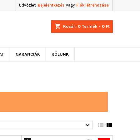
Üdvözlet,
Bejelentkezés
vagy
Fiók létrehozása
shopping_cart
Kosár:
0
Termék - 0 Ft
AT
GARANCIÁK
RÓLUNK


