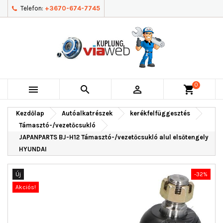
Telefon:
+3670-674-7745
0



shopping_cart
Kezdőlap
Autóalkatrészek
kerékfelfüggesztés
Támasztó-/vezetőcsukló
JAPANPARTS BJ-H12 Támasztó-/vezetőcsukló alul elsőtengely
HYUNDAI
Új
-32%
Akciós!