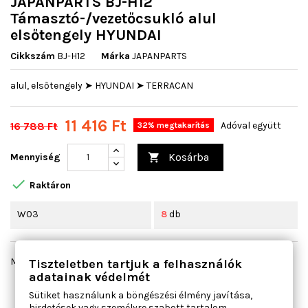
JAPANPARTS BJ-H12
Támasztó-/vezetőcsukló alul
elsőtengely HYUNDAI
Cikkszám
BJ-H12
Márka
JAPANPARTS
alul, elsőtengely ➤ HYUNDAI ➤ TERRACAN
11 416 Ft
16 788 Ft
Adóval együtt
32% megtakarítás
Kosárba
Mennyiség


Raktáron
W03
8
db
Megosztás
Tiszteletben tartjuk a felhasználók
adatainak védelmét
Sütiket használunk a böngészési élmény javítása,
hirdetések vagy személyre szabott tartalom