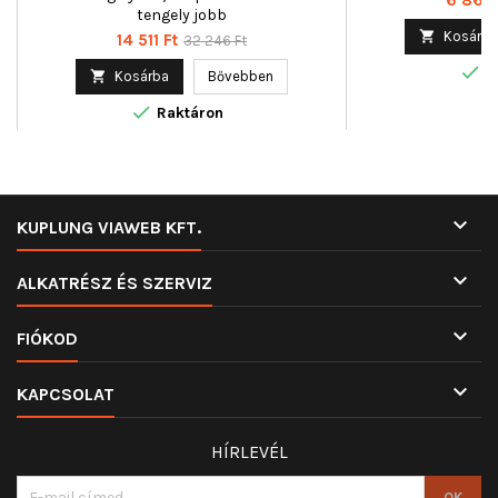
tengely jobb

Kosárba
Ár
Normál
14 511 Ft
32 246 Ft
ár

R

Kosárba
Bővebben

Raktáron

KUPLUNG VIAWEB KFT.

ALKATRÉSZ ÉS SZERVIZ

FIÓKOD

KAPCSOLAT
HÍRLEVÉL