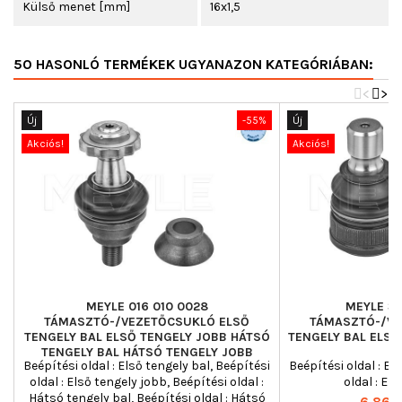
Külső menet [mm]
16x1,5
50 HASONLÓ TERMÉKEK UGYANAZON KATEGÓRIÁBAN:
<
>
Új
-55%
Új
Akciós!
Akciós!
MEYLE 016 010 0028
MEYLE 35
TÁMASZTÓ-/VEZETŐCSUKLÓ ELSŐ
TÁMASZTÓ-/VE
TENGELY BAL ELSŐ TENGELY JOBB HÁTSÓ
TENGELY BAL ELSŐ
TENGELY BAL HÁTSÓ TENGELY JOBB
Beépítési oldal : Első tengely bal, Beépítési
Beépítési oldal : El
MERCEDES-BENZ
oldal : Első tengely jobb, Beépítési oldal :
oldal : El
Hátsó tengely bal, Beépítési oldal : Hátsó
Ár
6 863 