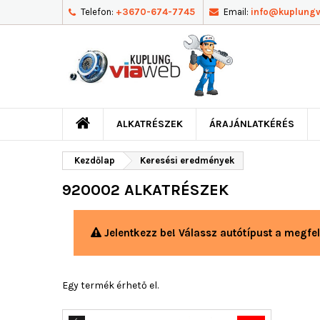
Telefon:
+3670-674-7745
Email:
info@kuplung
ALKATRÉSZEK
ÁRAJÁNLATKÉRÉS
Kezdőlap
Keresési eredmények
920002 ALKATRÉSZEK
Jelentkezz be! Válassz autótípust a megfel
Egy termék érhető el.