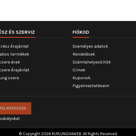
ÉSZ ÉS SZERVIZ
FIÓKOD
trész Árajánlat
Személyes adatok
abos termékek
Rendelések
csere árak
Számlahelyesbítők
csere Árajánlat
Címek
ung csere
Kuponok
Figyelmeztetéseim
szabályokat
© Copyright 2026 KUPLUNGVIAWEB. All Rights Reserved.