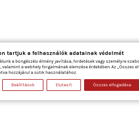
en tartjuk a felhasználók adatainak védelmét
álunk a böngészési élmény javítása, hirdetések vagy személyre szab
, valamint a webhely forgalmának elemzése érdekében. Az „Összes e
tva hozzájárul a sütik használatához.
Beállítások
Elutasít
Összes elfogadása