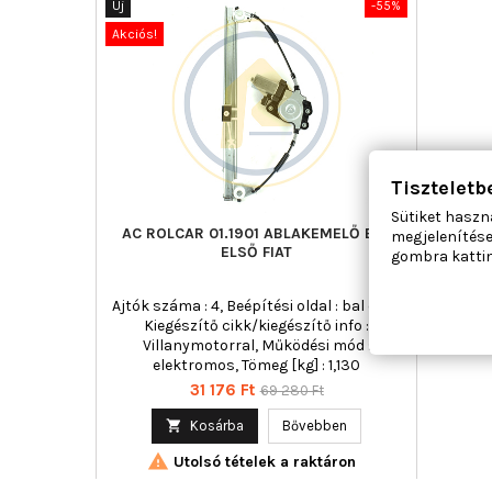
Új
-55%
Akciós!
Tiszteletb
Sütiket haszn
AC ROLCAR 01.1901 ABLAKEMELŐ BAL
megjelenítése
ELSŐ FIAT
gombra kattin
Ajtók száma : 4, Beépítési oldal : bal első,
Kiegészítő cikk/kiegészítő info :
Villanymotorral, Működési mód :
elektromos, Tömeg [kg] : 1,130
Ár
Normál
31 176 Ft
69 280 Ft
ár

Kosárba
Bővebben

Utolsó tételek a raktáron