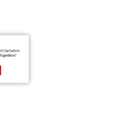
ott tartalom
lfogadása”