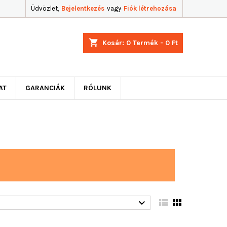
Üdvözlet,
Bejelentkezés
vagy
Fiók létrehozása
shopping_cart
Kosár:
0
Termék - 0 Ft
AT
GARANCIÁK
RÓLUNK


