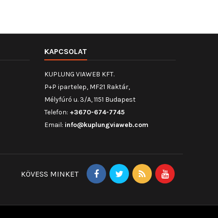
KAPCSOLAT
KUPLUNG VIAWEB KFT.
P+P ipartelep, MF21 Raktár,
Mélyfúró u. 3/A, 1151 Budapest
Telefon:
+3670-674-7745
Email:
info@kuplungviaweb.com
KÖVESS MINKET