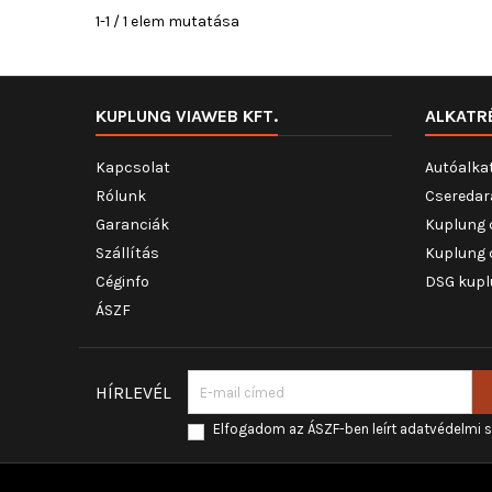
1-1 / 1 elem mutatása
KUPLUNG VIAWEB KFT.
ALKATR
Kapcsolat
Autóalka
Rólunk
Cseredar
Garanciák
Kuplung 
Szállítás
Kuplung 
Céginfo
DSG kupl
ÁSZF
HÍRLEVÉL
Elfogadom az ÁSZF-ben leírt adatvédelmi 