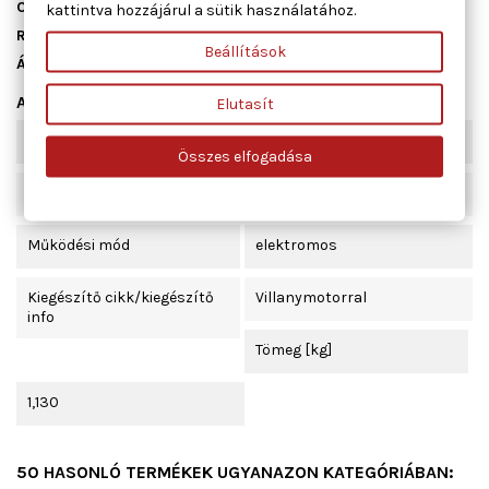
Cikkszám
01.1901
kattintva hozzájárul a sütik használatához.
Raktáron
2 db
Beállítások
Állapot
Új
Adatlap
Elutasít
Beépítési oldal
bal első
Összes elfogadása
Ajtók száma
4
Működési mód
elektromos
Kiegészítő cikk/kiegészítő
Villanymotorral
info
Tömeg [kg]
1,130
50 HASONLÓ TERMÉKEK UGYANAZON KATEGÓRIÁBAN: