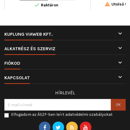

Utolsó tét

Raktáron

KUPLUNG VIAWEB KFT.

ALKATRÉSZ ÉS SZERVIZ

FIÓKOD

KAPCSOLAT
HÍRLEVÉL
Elfogadom az ÁSZF-ben leírt adatvédelmi szabályokat