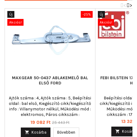
<
>
Új
-25%
Új
Akciós!
Akciós!
MAXGEAR 50-0437 ABLAKEMELŐ BAL
FEBI BILSTEIN 1
ELSŐ FORD
HÁ
Ajtók száma : 4, Ajtók száma : 5, Beépítési
Beépítési oldal :
oldal : bal első, Kiegészítő cikk/kiegészítő
cikk/kiegészítő inf
info : Villanymotor nélkül, Működési mód :
Működési mód :
elektromos, Páros cikkszám :
cikkszám : 1792
350103131300
Ár
13 324 
Ár
Normál
19 082 Ft
25 443 Ft
ár

Kosárba

Kosárba
Bővebben