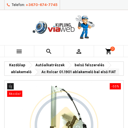
Telefon:
+3670-674-7745
0



shopping_cart
Kezdőlap
Autóalkatrészek
belső felszerelés
ablakemelő
Ac Rolcar 01.1901 ablakemelő bal első FIAT
Új
-55%
Akciós!