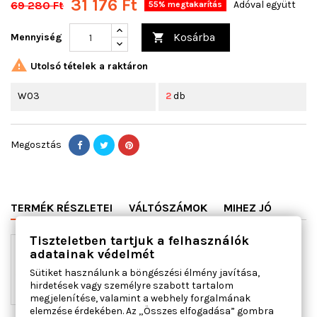
31 176 Ft
69 280 Ft
Adóval együtt
55% megtakarítás
Kosárba
Mennyiség


Utolsó tételek a raktáron
W03
2
db
Megosztás
TERMÉK RÉSZLETEI
VÁLTÓSZÁMOK
MIHEZ JÓ
Tiszteletben tartjuk a felhasználók
adatainak védelmét
Sütiket használunk a böngészési élmény javítása,
hirdetések vagy személyre szabott tartalom
megjelenítése, valamint a webhely forgalmának
elemzése érdekében. Az „Összes elfogadása” gombra