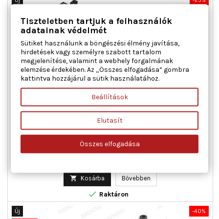
Akciós!
Tiszteletben tartjuk a felhasználók
adatainak védelmét
Sütiket használunk a böngészési élmény javítása,
hirdetések vagy személyre szabott tartalom
megjelenítése, valamint a webhely forgalmának
elemzése érdekében. Az „Összes elfogadása” gombra
kattintva hozzájárul a sütik használatához.
Beállítások
MAXGEAR 50-0277 ABLAKEMELŐ BAL ELSŐ FIAT
Elutasít
Ajtók száma : 2, Beépítési oldal : bal első, Kiegészítő
cikk/kiegészítő info : Villanymotorral, Működési mód :
Összes elfogadása
elektromos
Ár
Normál
23 074 Ft
30 765 Ft
ár

Kosárba
Bővebben

Raktáron
Új
-40%