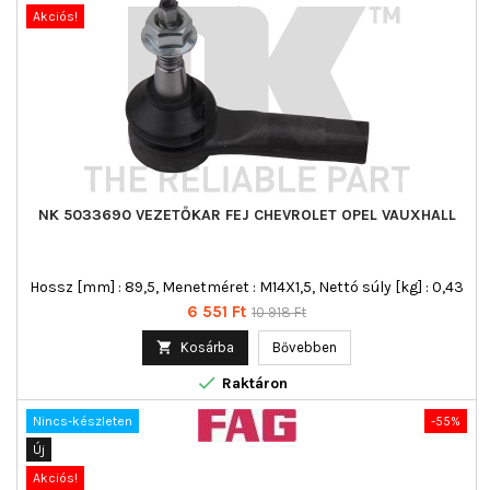
Akciós!
NK 5033690 VEZETŐKAR FEJ CHEVROLET OPEL VAUXHALL
Hossz [mm] : 89,5, Menetméret : M14X1,5, Nettó súly [kg] : 0,43
Ár
Normál
6 551 Ft
10 918 Ft
ár

Kosárba
Bővebben

Raktáron
Nincs-készleten
-55%
Új
Akciós!