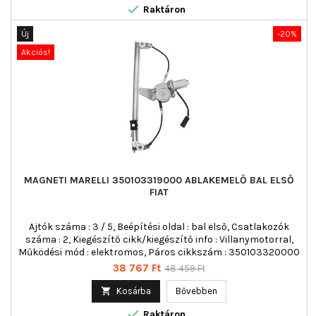

Raktáron
Új
-20%
Akciós!
MAGNETI MARELLI 350103319000 ABLAKEMELŐ BAL ELSŐ
FIAT
Ajtók száma : 3 / 5, Beépítési oldal : bal első, Csatlakozók
száma : 2, Kiegészítő cikk/kiegészítő info : Villanymotorral,
Működési mód : elektromos, Páros cikkszám : 350103320000
Ár
Normál
38 767 Ft
48 459 Ft
ár

Kosárba
Bővebben

Raktáron