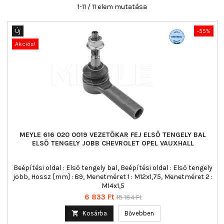
1-11 / 11 elem mutatása
Új
-55%
Akciós!
MEYLE 616 020 0019 VEZETŐKAR FEJ ELSŐ TENGELY BAL
ELSŐ TENGELY JOBB CHEVROLET OPEL VAUXHALL
Beépítési oldal : Első tengely bal, Beépítési oldal : Első tengely
jobb, Hossz [mm] : 89, Menetméret 1 : M12x1,75, Menetméret 2 :
M14x1,5
Ár
Normál
6 833 Ft
15 184 Ft
ár

Kosárba
Bővebben