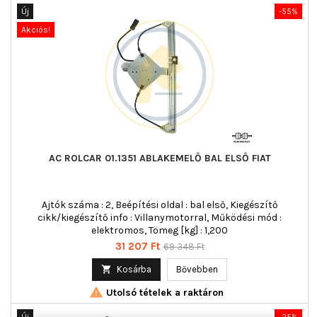
Új
-55%
Akciós!
AC ROLCAR 01.1351 ABLAKEMELŐ BAL ELSŐ FIAT
Ajtók száma : 2, Beépítési oldal : bal első, Kiegészítő
cikk/kiegészítő info : Villanymotorral, Működési mód :
elektromos, Tömeg [kg] : 1,200
Ár
Normál
31 207 Ft
69 348 Ft
ár

Kosárba
Bővebben

Utolsó tételek a raktáron
Új
-25%