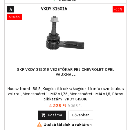
Új
-55%
Akciós!
SKF VKDY 315016 VEZETŐKAR FEJ CHEVROLET OPEL
VAUXHALL
Hossz [mm] : 89,5, Kiegészítő cikk/kiegészítő info : szintetikus
zsírral, Menetméret 1 : M12 x 1,75, Menetméret : M14 x 1,5, Páros
cikkszám : VKDY 315016
Ár
Normál
4 228 Ft
9 395 Ft
ár

Kosárba
Bővebben

Utolsó tételek a raktáron