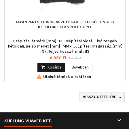
JAPANPARTS TI-W03 VEZETŐKAR FEJ ELSŐ TENGELY
KÉTOLDALI CHEVROLET OPEL
Beépítési átmérő [mm] : 13, Beépítési oldal : Első tengely
kétoldali, Belső menet [mm] : M14x1,5, Építési magasság [mm]
: 97, Teljes hossz [mm] : 113
Ár
Normál
4 850 Ft
7 132 Ft
ár

Kosárba
Bővebben

Utolsó tételek a raktáron
VISSZA A TETEJÉRE


KUPLUNG VIAWEB KFT.