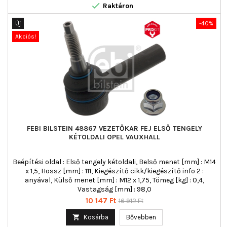

Raktáron
Új
-40%
Akciós!
FEBI BILSTEIN 48867 VEZETŐKAR FEJ ELSŐ TENGELY
KÉTOLDALI OPEL VAUXHALL
Beépítési oldal : Első tengely kétoldali, Belső menet [mm] : M14
x 1,5, Hossz [mm] : 111, Kiegészítő cikk/kiegészítő info 2 :
anyával, Külső menet [mm] : M12 x 1,75, Tömeg [kg] : 0,4,
Vastagság [mm] : 98,0
Ár
Normál
10 147 Ft
16 912 Ft
ár

Kosárba
Bővebben