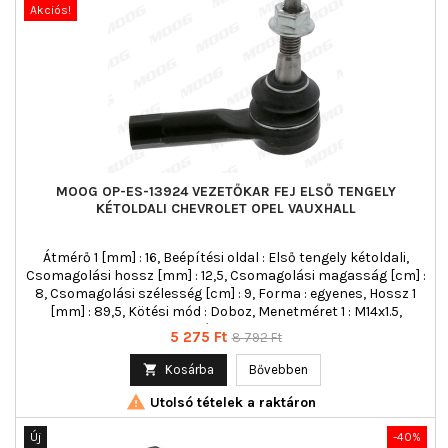
Akciós!
MOOG OP-ES-13924 VEZETŐKAR FEJ ELSŐ TENGELY
KÉTOLDALI CHEVROLET OPEL VAUXHALL
Átmérő 1 [mm] : 16, Beépítési oldal : Első tengely kétoldali,
Csomagolási hossz [mm] : 12,5, Csomagolási magasság [cm] :
8, Csomagolási szélesség [cm] : 9, Forma : egyenes, Hossz 1
[mm] : 89,5, Kötési mód : Doboz, Menetméret 1 : M14x1.5,
Menetméret 2 : M12X1.75
Ár
Normál
5 275 Ft
8 792 Ft
ár

Kosárba
Bővebben

Utolsó tételek a raktáron
Új
-40%