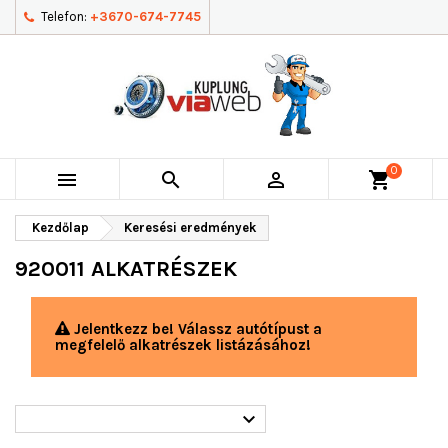
Telefon:
+3670-674-7745
0



shopping_cart
Kezdőlap
Keresési eredmények
920011 ALKATRÉSZEK
Jelentkezz be! Válassz autótípust a
megfelelő alkatrészek listázásához!
