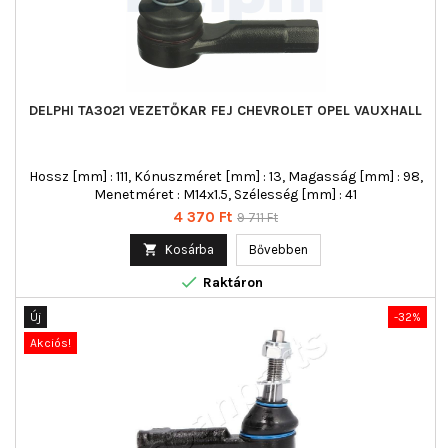
DELPHI TA3021 VEZETŐKAR FEJ CHEVROLET OPEL VAUXHALL
Hossz [mm] : 111, Kónuszméret [mm] : 13, Magasság [mm] : 98,
Menetméret : M14x1.5, Szélesség [mm] : 41
Ár
Normál
4 370 Ft
9 711 Ft
ár

Kosárba
Bővebben

Raktáron
Új
-32%
Akciós!