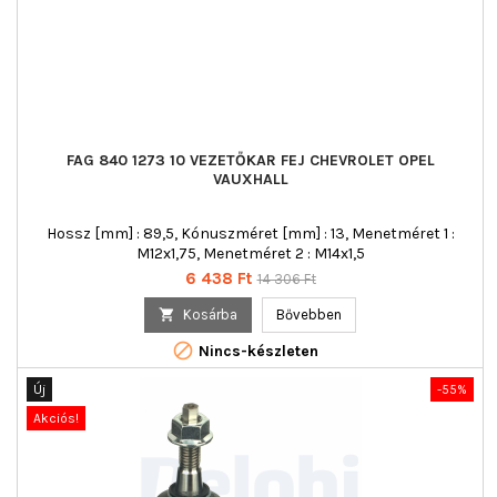
FAG 840 1273 10 VEZETŐKAR FEJ CHEVROLET OPEL
VAUXHALL
Hossz [mm] : 89,5, Kónuszméret [mm] : 13, Menetméret 1 :
M12x1,75, Menetméret 2 : M14x1,5
Ár
Normál
6 438 Ft
14 306 Ft
ár

Kosárba
Bővebben

Nincs-készleten
Új
-55%
Akciós!