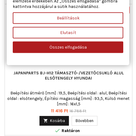
elemzése érdekében. Az „Összes elfogadása” gombra
kattintva hozzájárul a sütik használatához.
Új
-32%
Beállítások
Akciós!
Elutasít
Összes elfogadása
JAPANPARTS BJ-H12 TÁMASZTÓ-/VEZETŐCSUKLÓ ALUL
ELSŐTENGELY HYUNDAI
Beépítési átmérő [mm] : 19,5, Beépítési oldal : alul, Beépítési
oldal : elsőtengely, Építési magasság [mm] : 93,5, Külső menet
[mm] : 16x1,5
Ár
Normál
11 416 Ft
16 788 Ft
ár

Kosárba
Bővebben

Raktáron