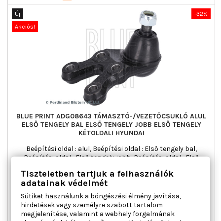
Új
-32%
Akciós!
BLUE PRINT ADG08643 TÁMASZTÓ-/VEZETŐCSUKLÓ ALUL
ELSŐ TENGELY BAL ELSŐ TENGELY JOBB ELSŐ TENGELY
KÉTOLDALI HYUNDAI
Beépítési oldal : alul, Beépítési oldal : Első tengely bal,
Beépítési oldal : Első tengely jobb, Beépítési oldal : Első
tengely kétoldali, Kiegészítő cikk/kiegészítő info 2 : Koronás
Tiszteletben tartjuk a felhasználók
anyával, Kormány típus : keresztlengőkar, Külső menet [mm]
adatainak védelmét
: M16 x 1,5, Tömeg [kg] : 1,430
Ár
Normál
12 974 Ft
19 079 Ft
Sütiket használunk a böngészési élmény javítása,
ár

Kosárba
Bővebben
hirdetések vagy személyre szabott tartalom
megjelenítése, valamint a webhely forgalmának

Utolsó tételek a raktáron