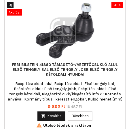
Új
-40%
Akciós!
FEBI BILSTEIN 41860 TÁMASZTÓ-/VEZETŐCSUKLÓ ALUL
ELSŐ TENGELY BAL ELSŐ TENGELY JOBB ELSŐ TENGELY
KÉTOLDALI HYUNDAI
Beépítési oldal : alul, Beépítési oldal : Első tengely bal,
Beépítési oldal : Első tengely jobb, Beépítési oldal : Első
tengely kétoldali, Kiegészítő cikk/kiegészítő info 2 : Koronás
anyával, Kormány típus : keresztlengőkar, Külső menet [mm]
: M16 x 1,5, Tömeg [kg] : 1,38
Ár
Normál
9 892 Ft
16 487 Ft
ár

Kosárba
Bővebben

Utolsó tételek a raktáron