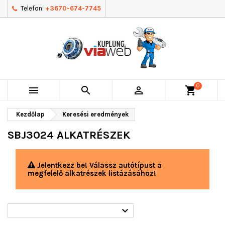
Telefon:
+3670-674-7745
0



shopping_cart
Kezdőlap
Keresési eredmények
SBJ3024 ALKATRÉSZEK
Jelentkezz be! Válassz autótípust a
megfelelő alkatrészek listázásához!
