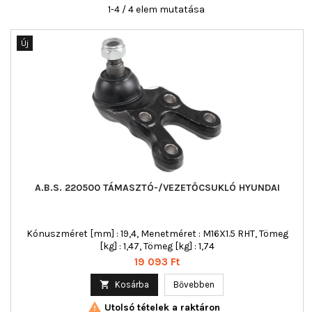
1-4 / 4 elem mutatása
Új
A.B.S. 220500 TÁMASZTÓ-/VEZETŐCSUKLÓ HYUNDAI
Kónuszméret [mm] : 19,4, Menetméret : M16X1.5 RHT, Tömeg
[kg] : 1,47, Tömeg [kg] : 1,74
Ár
19 093 Ft

Kosárba
Bővebben

Utolsó tételek a raktáron