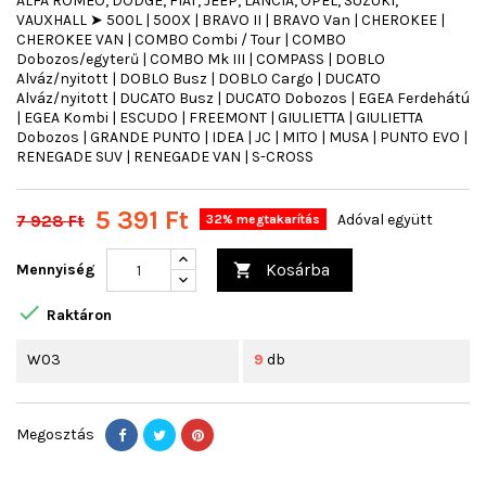
ALFA ROMEO, DODGE, FIAT, JEEP, LANCIA, OPEL, SUZUKI,
VAUXHALL ➤ 500L | 500X | BRAVO II | BRAVO Van | CHEROKEE |
CHEROKEE VAN | COMBO Combi / Tour | COMBO
Dobozos/egyterű | COMBO Mk III | COMPASS | DOBLO
Alváz/nyitott | DOBLO Busz | DOBLO Cargo | DUCATO
Alváz/nyitott | DUCATO Busz | DUCATO Dobozos | EGEA Ferdehátú
| EGEA Kombi | ESCUDO | FREEMONT | GIULIETTA | GIULIETTA
Dobozos | GRANDE PUNTO | IDEA | JC | MITO | MUSA | PUNTO EVO |
RENEGADE SUV | RENEGADE VAN | S-CROSS
5 391 Ft
7 928 Ft
Adóval együtt
32% megtakarítás
Kosárba
Mennyiség


Raktáron
W03
9
db
Megosztás