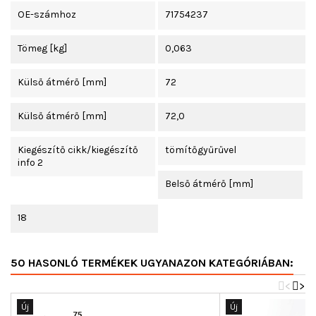
OE-számhoz
71754237
Tömeg [kg]
0,063
Külső átmérő [mm]
72
Külső átmérő [mm]
72,0
Kiegészítő cikk/kiegészítő
tömítőgyűrűvel
info 2
Belső átmérő [mm]
18
50 HASONLÓ TERMÉKEK UGYANAZON KATEGÓRIÁBAN:
<
>
Új
Új