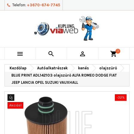
Telefon:
+3670-674-7745
0



shopping_cart
Kezdőlap
Autóalkatrészek
kenés
olajszűrő
BLUE PRINT ADL142103 olajszűrő ALFA ROMEO DODGE FIAT
JEEP LANCIA OPEL SUZUKI VAUXHALL
Új
-32%
Akciós!