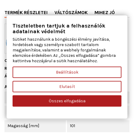
TERMÉK RÉSZLETEI
VÁLTÓSZÁMOK
MIHEZ JÓ
Tiszteletben tartjuk a felhasználók
adatainak védelmét
Sütiket használunk a böngészési élmény javítása,
hirdetések vagy személyre szabott tartalom
megjelenítése, valamint a webhely forgalmának
elemzése érdekében. Az „Összes elfogadása” gombra
Cikkszám
ADL142103
kattintva hozzájárul a sütik használatához.
Raktáron
9 db
Beállítások
Állapot
Új
Elutasít
Adatlap
Belső átmérő [mm]
18,0
Összes elfogadása
Szűrő kivitel
Szűrőbetét
Magasság [mm]
101