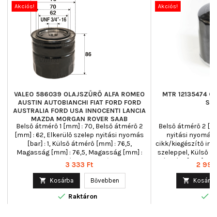
Akciós!
Akciós!
VALEO 586039 OLAJSZŰRŐ ALFA ROMEO
MTR 12135474 O
AUSTIN AUTOBIANCHI FIAT FORD FORD
SK
AUSTRALIA FORD USA INNOCENTI LANCIA
MAZDA MORGAN ROVER SAAB
Belső átmérő 1 [mm] : 70, Belső átmérő 2
Belső átmérő 2 [mm
[mm] : 62, Elkerülő szelep nyitási nyomás
nyitási nyomás [
[bar] : 1, Külső átmérő [mm] : 76,5,
cikk/kiegészítő info
Magasság [mm] : 76,5, Magasság [mm] :
szeleppel, Külső át
86, Menetméret : "UNF 3/4""-16",
átmérő [mm] : 76
Ár
Ár
3 333 Ft
2 994
Menetméret : UNF 3/4" -16, Szűrő kivitel :
Menetméret : 3/4-1
Felcsavarható szűrő, Tömeg [kg] : 0,28
Felcsav

Kosárba
Bővebben

Kosárba


Raktáron
R