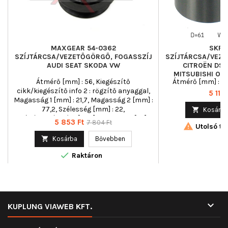
MAXGEAR 54-0362
SKF 
SZÍJTÁRCSA/VEZETŐGÖRGŐ, FOGASSZÍJ
SZÍJTÁRCSA/VEZE
AUDI SEAT SKODA VW
CITROËN DS 
MITSUBISHI OP
Átmérő [mm] : 56, Kiegészítő
Átmérő [mm] : 61
VAUXH
cikk/kiegészítő info 2 : rögzítő anyaggal,
Ár
5 111 
Magasság 1 [mm] : 21,7, Magasság 2 [mm] :
77,2, Szélesség [mm] : 22,

Kosárba
Szíjtárcsaátmérő [mm] : 56, Tömeg [kg] :
Ár
Normál
5 853 Ft
7 804 Ft

Utolsó tét
0,32
ár

Kosárba
Bővebben

Raktáron

KUPLUNG VIAWEB KFT.