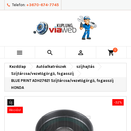
Telefon:
+3670-674-7745
0



shopping_cart
Kezdőlap
Autóalkatrészek
szíjhajtás
Szíjtárcsa/vezetőgörgő, fogasszíj
BLUE PRINT ADH27621 Szíjtárcsa/vezetőgörgő, fogasszíj
HONDA
Új
-32%
Akciós!