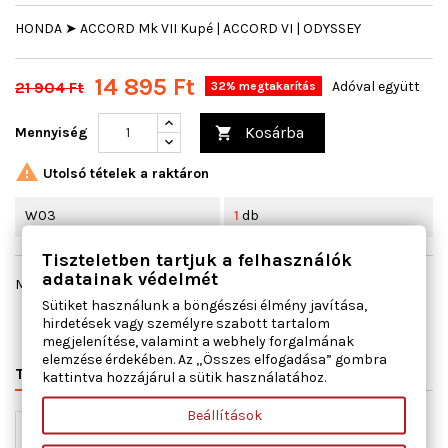
HONDA ➤ ACCORD Mk VII Kupé | ACCORD VI | ODYSSEY
14 895 Ft
21 904 Ft
Adóval együtt
32% megtakarítás
Kosárba
Mennyiség


Utolsó tételek a raktáron
W03
1
db
Tiszteletben tartjuk a felhasználók
adatainak védelmét
Megosztás
Sütiket használunk a böngészési élmény javítása,
hirdetések vagy személyre szabott tartalom
megjelenítése, valamint a webhely forgalmának
elemzése érdekében. Az „Összes elfogadása” gombra
TERMÉK RÉSZLETEI
VÁLTÓSZÁMOK
MIHEZ JÓ
kattintva hozzájárul a sütik használatához.
Beállítások