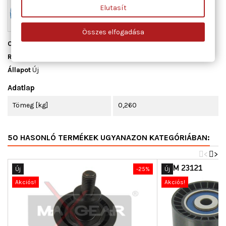
Elutasít
Összes elfogadása
Cikkszám
ADH27621
Raktáron
1 db
Állapot
Új
Adatlap
Tömeg [kg]
0,260
50 HASONLÓ TERMÉKEK UGYANAZON KATEGÓRIÁBAN:
<
>
Új
-25%
Új
Akciós!
Akciós!