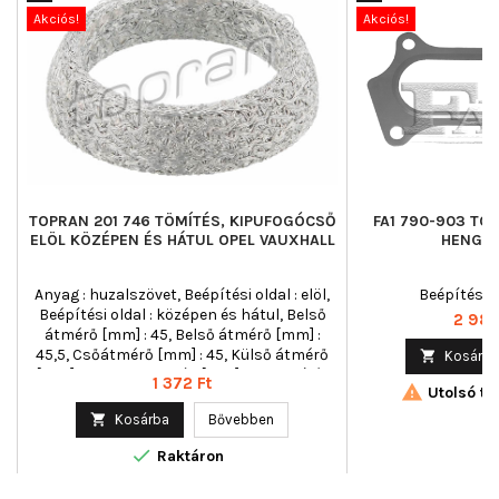
Akciós!
Akciós!
TOPRAN 201 746 TÖMÍTÉS, KIPUFOGÓCSŐ
FA1 790-903 TÖ
ELÖL KÖZÉPEN ÉS HÁTUL OPEL VAUXHALL
HENGER
Anyag : huzalszövet, Beépítési oldal : elöl,
Beépítési o
Beépítési oldal : középen és hátul, Belső
Ár
2 981
átmérő [mm] : 45, Belső átmérő [mm] :
45,5, Csőátmérő [mm] : 45, Külső átmérő

Kosárba
[mm] : 59,5, Magasság [mm] : 13, Tömítés
Ár
1 372 Ft

Utolsó tét
fajta : acél tömítés

Kosárba
Bővebben

Raktáron