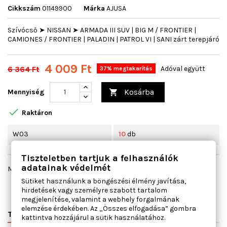
Cikkszám
01149900
Márka
AJUSA
Szívócső ➤ NISSAN ➤ ARMADA III SUV | BIG M / FRONTIER |
CAMIONES / FRONTIER | PALADIN | PATROL VI | SANI zárt terepjáró
4 009 Ft
6 364 Ft
Adóval együtt
37% megtakarítás
Kosárba
Mennyiség


Raktáron
W03
10
db
Tiszteletben tartjuk a felhasználók
adatainak védelmét
Megosztás
Sütiket használunk a böngészési élmény javítása,
hirdetések vagy személyre szabott tartalom
megjelenítése, valamint a webhely forgalmának
elemzése érdekében. Az „Összes elfogadása” gombra
TERMÉK RÉSZLETEI
VÁLTÓSZÁMOK
MIHEZ JÓ
kattintva hozzájárul a sütik használatához.