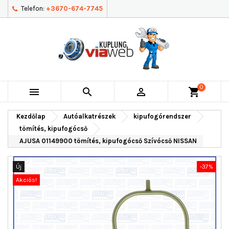
Telefon:
+3670-674-7745
0



shopping_cart
Kezdőlap
Autóalkatrészek
kipufogórendszer
tömítés, kipufogócső
AJUSA 01149900 tömítés, kipufogócső Szívócső NISSAN
Új
-37%
Akciós!