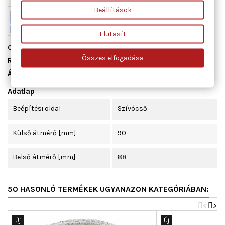
Beállítások
Elutasít
Cikkszám
01149900
Összes elfogadása
Raktáron
10 db
Állapot
Új
Adatlap
Beépítési oldal
Szívócső
Külső átmérő [mm]
90
Belső átmérő [mm]
88
50 HASONLÓ TERMÉKEK UGYANAZON KATEGÓRIÁBAN:
<
>
Új
Új